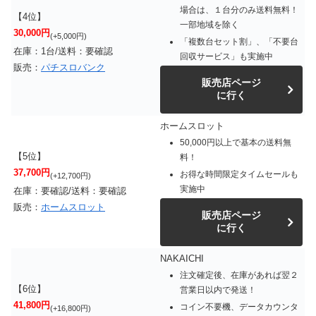
場合は、１台分のみ送料無料！
【4位】
一部地域を除く
30,000円
(+5,000円)
「複数台セット割」、「不要台
在庫：1台/送料：要確認
回収サービス」も実施中
販売：
パチスロバンク
販売店ページ
に行く
ホームスロット
50,000円以上で基本の送料無
【5位】
料！
37,700円
お得な時間限定タイムセールも
(+12,700円)
実施中
在庫：要確認/送料：要確認
販売：
ホームスロット
販売店ページ
に行く
NAKAICHI
注文確定後、在庫があれば翌２
【6位】
営業日以内で発送！
41,800円
コイン不要機、データカウンタ
(+16,800円)