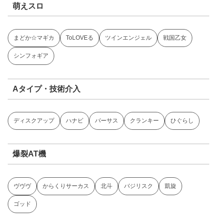
萌えスロ
まどか☆マギカ
ToLOVEる
ツインエンジェル
戦国乙女
シンフォギア
Aタイプ・技術介入
ディスクアップ
ハナビ
バーサス
クランキー
ひぐらし
爆裂AT機
ヴヴヴ
からくりサーカス
北斗
バジリスク
凱旋
ゴッド