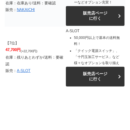
ーなどオプション充実！
在庫：在庫あり/送料：要確認
販売：
NAKAICHI
販売店ページ
に行く
A-SLOT
50,000円以上で基本の送料無
【7位】
料！
47,700円
「クイック電源スイッチ」、
(+22,700円)
「十円玉加工サービス」など
在庫：残りあとわずか/送料：要確
様々なオプションを取り揃え
認
販売：
A-SLOT
販売店ページ
に行く