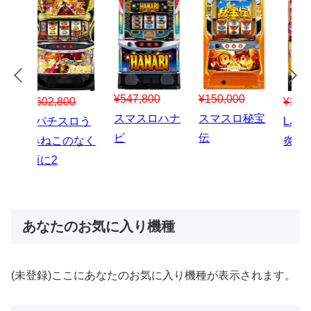
¥547,800
¥150,000
00
¥1,867,800
¥3
スマスロハナ
スマスロ秘宝
スロう
Lパチスロ 炎
ス
ビ
伝
のなく
炎ノ消防隊2
6
あなたのお気に入り機種
(未登録)ここにあなたのお気に入り機種が表示されます。