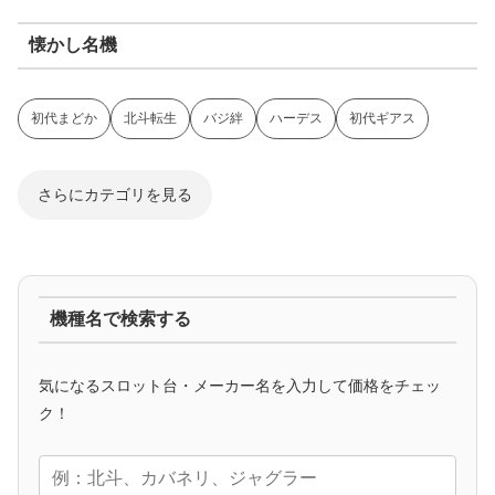
懐かし名機
初代まどか
北斗転生
バジ絆
ハーデス
初代ギアス
さらにカテゴリを見る
ジャグラー系
機種名で検索する
マイジャグ
ファンキー
アイム
ゴージャグ
ハッピー
気になるスロット台・メーカー名を入力して価格をチェッ
アニメタイアップ
ク！
エヴァ
コードギアス
化物語
炎炎ノ消防隊
ガンダム