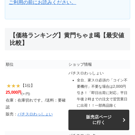
ご利用の前にお読みください。
【価格ランキング】黄門ちゃま喝【最安値
比較】
順位
ショップ情報
パチスロわっしょい
全台、家スロ必須の「コイン不
【1位】
要機付」不要な場合は2,000円
25,000円
引き！「即日出荷に対応」平日
(+-円)
午後２時までの注文で翌営業日
在庫：在庫切れです。/送料：要確
に出荷！！一部商品除く
認
販売：
パチスロわっしょい
販売店ページ
に行く