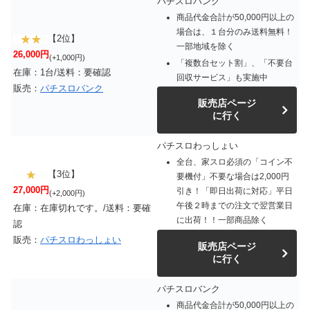
パチスロバンク
商品代金合計が50,000円以上の
場合は、１台分のみ送料無料！
【2位】
一部地域を除く
26,000円
(+1,000円)
「複数台セット割」、「不要台
在庫：1台/送料：要確認
回収サービス」も実施中
販売：
パチスロバンク
販売店ページ
に行く
パチスロわっしょい
全台、家スロ必須の「コイン不
【3位】
要機付」不要な場合は2,000円
27,000円
引き！「即日出荷に対応」平日
(+2,000円)
午後２時までの注文で翌営業日
在庫：在庫切れです。/送料：要確
に出荷！！一部商品除く
認
販売：
パチスロわっしょい
販売店ページ
に行く
パチスロバンク
商品代金合計が50,000円以上の