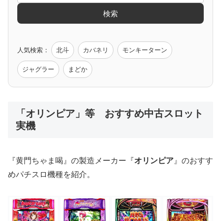
検索
ゲーム原作
人気検索：
北斗
カバネリ
モンキーターン
モンハン
バイオ
ペルソナ
ゴッドイーター
鉄拳
ジャグラー
まどか
低価格おすすめ
「オリンピア」等 おすすめ中古スロット
実機
値下げ台
ディスクアップ
エウレカ
新鬼武者
ひぐらし
『黄門ちゃま喝』の製造メーカー『
オリンピア
』のおすす
めパチスロ機種を紹介。