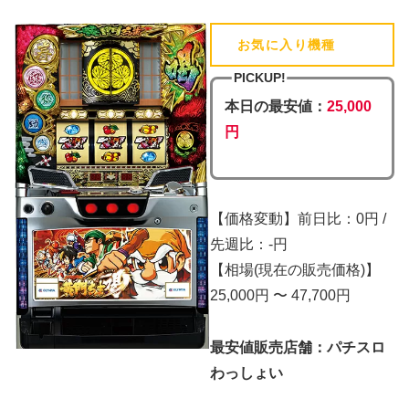
お気に入り機種
(追加済)
PICKUP!
本日の最安値：
25,000
円
【価格変動】前日比：0円 /
先週比：-円
【相場(現在の販売価格)】
25,000円 〜 47,700円
最安値販売店舗：パチスロ
わっしょい