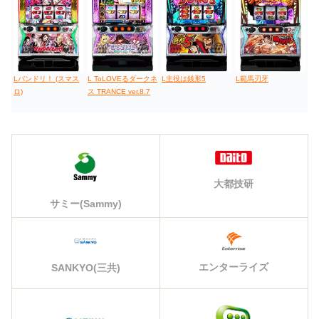
Lバンドリ！ (スマス
L ToLOVEるダークネ
L主役は銭形5
L範馬刃牙
ロ)
ス TRANCE ver.8.7
大都技研
サミー(Sammy)
エンターライズ
SANKYO(三共)