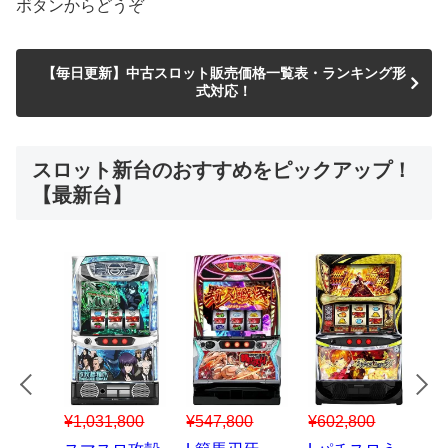
ボタンからどうぞ
【毎日更新】中古スロット販売価格一覧表・ランキング形
式対応！
スロット新台のおすすめをピックアップ！
【最新台】
¥547,800
¥150,000
00
¥1,867,800
¥3
スマスロハナ
スマスロ秘宝