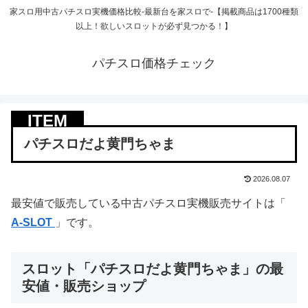
家スロ用中古パチスロ実機価格比較-最新台を家スロで-【掲載商品は1700種類
以上！欲しいスロットが必ず見つかる！】
パチスロ価格チェック
パチスロだよ黄門ちゃま
2026.08.07
最安値で販売している中古パチスロ実機販売サイトは「
A-SLOT
」です。
スロット「パチスロだよ黄門ちゃま」の最
安値・販売ショップ