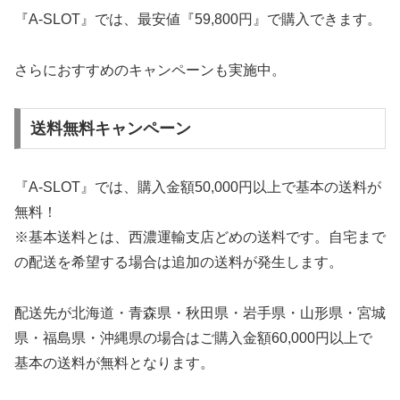
『A-SLOT』では、最安値『59,800円』で購入できます。
さらにおすすめのキャンペーンも実施中。
送料無料キャンペーン
『A-SLOT』では、購入金額50,000円以上で基本の送料が
無料！
※基本送料とは、西濃運輸支店どめの送料です。自宅まで
の配送を希望する場合は追加の送料が発生します。
配送先が北海道・青森県・秋田県・岩手県・山形県・宮城
県・福島県・沖縄県の場合はご購入金額60,000円以上で
基本の送料が無料となります。