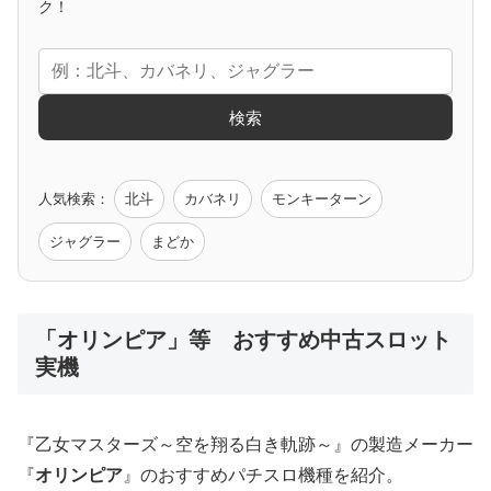
アニメタイアップ
ク！
エヴァ
コードギアス
化物語
炎炎ノ消防隊
ガンダム
検索
ゲーム原作
人気検索：
北斗
カバネリ
モンキーターン
モンハン
バイオ
ペルソナ
ゴッドイーター
鉄拳
ジャグラー
まどか
低価格おすすめ
「オリンピア」等 おすすめ中古スロット
実機
値下げ台
ディスクアップ
エウレカ
新鬼武者
ひぐらし
『乙女マスターズ～空を翔る白き軌跡～』の製造メーカー
『
オリンピア
』のおすすめパチスロ機種を紹介。