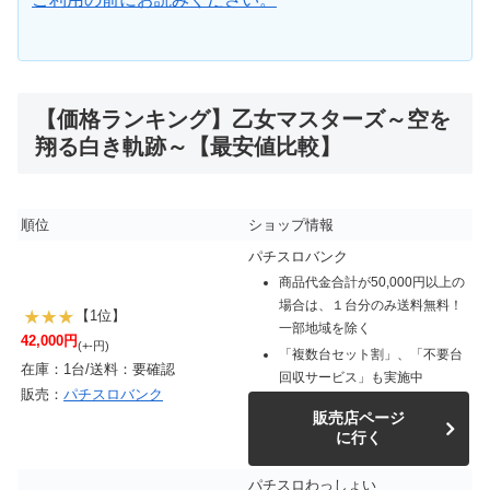
【価格ランキング】乙女マスターズ～空を
翔る白き軌跡～【最安値比較】
順位
ショップ情報
パチスロバンク
商品代金合計が50,000円以上の
場合は、１台分のみ送料無料！
【1位】
一部地域を除く
42,000円
(+-円)
「複数台セット割」、「不要台
在庫：1台/送料：要確認
回収サービス」も実施中
販売：
パチスロバンク
販売店ページ
に行く
パチスロわっしょい