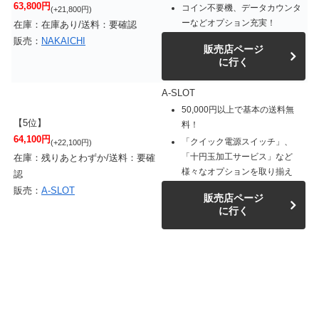
63,800円
コイン不要機、データカウンタ
(+21,800円)
ーなどオプション充実！
在庫：在庫あり/送料：要確認
販売：
NAKAICHI
販売店ページ
に行く
A-SLOT
50,000円以上で基本の送料無
【5位】
料！
64,100円
「クイック電源スイッチ」、
(+22,100円)
「十円玉加工サービス」など
在庫：残りあとわずか/送料：要確
様々なオプションを取り揃え
認
販売：
A-SLOT
販売店ページ
に行く