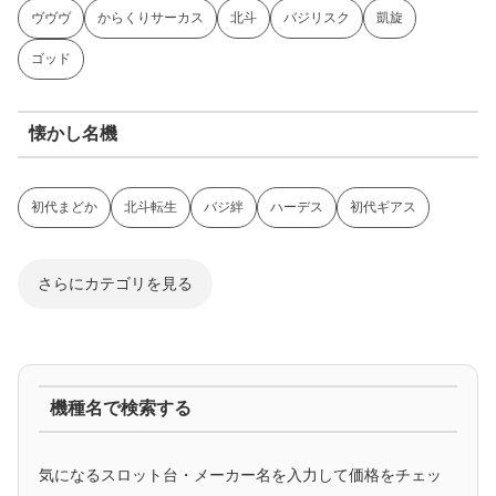
ヴヴヴ
からくりサーカス
北斗
バジリスク
凱旋
ゴッド
懐かし名機
初代まどか
北斗転生
バジ絆
ハーデス
初代ギアス
さらにカテゴリを見る
ジャグラー系
機種名で検索する
マイジャグ
ファンキー
アイム
ゴージャグ
ハッピー
気になるスロット台・メーカー名を入力して価格をチェッ