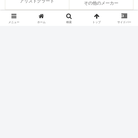
アリストクラート
その他のメーカー
メニュー
ホーム
検索
トップ
サイドバー
シェアする
X
Facebook
はてブ
Pocket
LINE
コピー
ホーム
スロット機種
オリンピア・平和
パチスロ価格チェック
お買い得ランキング
本日の値下げ
最新台から探す
メーカーから探す