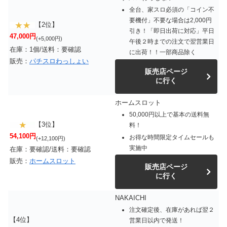
全台、家スロ必須の「コイン不
要機付」不要な場合は2,000円
【2位】
引き！「即日出荷に対応」平日
47,000円
(+5,000円)
午後２時までの注文で翌営業日
在庫：1個/送料：要確認
に出荷！！一部商品除く
販売：
パチスロわっしょい
販売店ページ
に行く
ホームスロット
50,000円以上で基本の送料無
【3位】
料！
54,100円
お得な時間限定タイムセールも
(+12,100円)
実施中
在庫：要確認/送料：要確認
販売：
ホームスロット
販売店ページ
に行く
NAKAICHI
注文確定後、在庫があれば翌２
【4位】
営業日以内で発送！