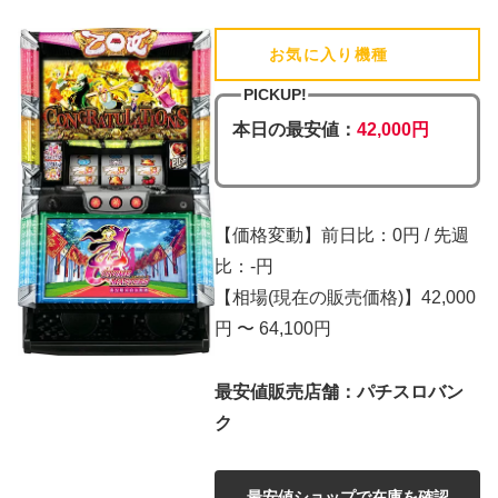
お気に入り機種
(追加済)
PICKUP!
本日の最安値：
42,000円
【価格変動】前日比：0円 / 先週
比：-円
【相場(現在の販売価格)】42,000
円 〜 64,100円
最安値販売店舗：パチスロバン
ク
最安値ショップで在庫を確認