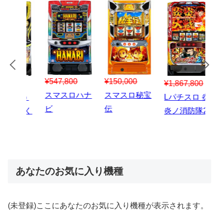
¥547,800
¥150,000
00
¥1,867,800
¥3
スマスロハナ
スマスロ秘宝
スロう
Lパチスロ 炎
ス
ビ
伝
のなく
炎ノ消防隊2
6
あなたのお気に入り機種
(未登録)ここにあなたのお気に入り機種が表示されます。