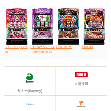
Lバンドリ！ (スマス
L ToLOVEるダークネ
L主役は銭形5
L範馬刃牙
ロ)
ス TRANCE ver.8.7
大都技研
サミー(Sammy)