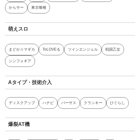
からサー
東京喰種
萌えスロ
まどか☆マギカ
ToLOVEる
ツインエンジェル
戦国乙女
シンフォギア
Aタイプ・技術介入
ディスクアップ
ハナビ
バーサス
クランキー
ひぐらし
爆裂AT機