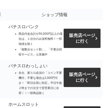
庫
ショップ情報
パチスロバンク
商品代金合計が50,000円以上の場
販売店ページ
合は、１台分のみ送料無料！一部
に行く
地域を除く
「複数台セット割」、「不要台回
収サービス」も実施中
パチスロわっしょい
全台、家スロ必須の「コイン不要
販売店ページ
機付」不要な場合は2,000円引
に行く
き！「即日出荷に対応」平日午後
２時までの注文で翌営業日に出
荷！！一部商品除く
ホームスロット