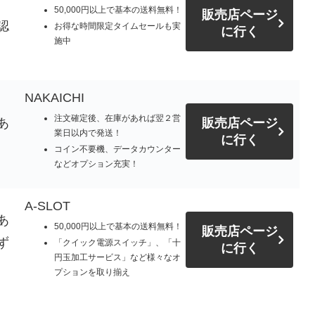
50,000円以上で基本の送料無料！
販売店ページ
認
お得な時間限定タイムセールも実
に行く
施中
NAKAICHI
注文確定後、在庫があれば翌２営
あ
販売店ページ
業日以内で発送！
に行く
コイン不要機、データカウンター
などオプション充実！
A-SLOT
あ
50,000円以上で基本の送料無料！
販売店ページ
ず
「クイック電源スイッチ」、「十
に行く
円玉加工サービス」など様々なオ
プションを取り揃え