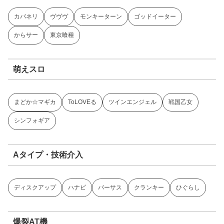
カバネリ
ヴヴヴ
モンキーターン
ゴッドイーター
からサー
東京喰種
萌えスロ
まどか☆マギカ
ToLOVEる
ツインエンジェル
戦国乙女
シンフォギア
Aタイプ・技術介入
ディスクアップ
ハナビ
バーサス
クランキー
ひぐらし
爆裂AT機