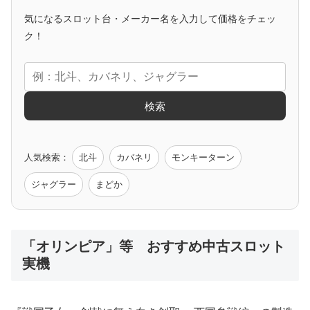
気になるスロット台・メーカー名を入力して価格をチェッ
アニメタイアップ
ク！
エヴァ
コードギアス
化物語
炎炎ノ消防隊
ガンダム
検索
ゲーム原作
人気検索：
北斗
カバネリ
モンキーターン
モンハン
バイオ
ペルソナ
ゴッドイーター
鉄拳
ジャグラー
まどか
低価格おすすめ
「オリンピア」等 おすすめ中古スロット
実機
値下げ台
ディスクアップ
エウレカ
新鬼武者
ひぐらし