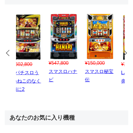
¥547,800
¥150,000
00
¥1,867,800
¥3
スマスロハナ
スマスロ秘宝
スロう
Lパチスロ 炎
ス
ビ
伝
のなく
炎ノ消防隊2
6
あなたのお気に入り機種