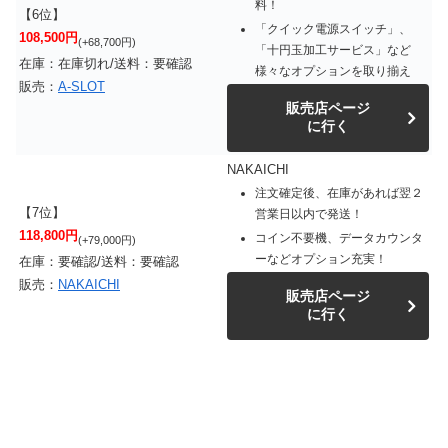
料！
【6位】
「クイック電源スイッチ」、
108,500円
(+68,700円)
「十円玉加工サービス」など
在庫：在庫切れ/送料：要確認
様々なオプションを取り揃え
販売：
A-SLOT
販売店ページ
に行く
NAKAICHI
注文確定後、在庫があれば翌２
【7位】
営業日以内で発送！
118,800円
コイン不要機、データカウンタ
(+79,000円)
ーなどオプション充実！
在庫：要確認/送料：要確認
販売：
NAKAICHI
販売店ページ
に行く