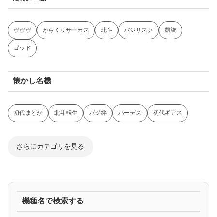
ヴヴヴ
からくりサーカス
北斗
バジリスク
凱旋
ゴッド
懐かし名機
初代まどか
北斗転生
バジ絆
ハーデス
初代ギアス
さらにカテゴリを見る
ジャグラー系
機種名で検索する
マイジャグ
ファンキー
アイム
ゴージャグ
ハッピー