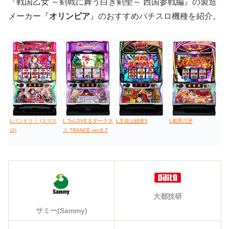
『戦国乙女 ～剣戟に舞う白き剣聖～ 西国参戦編』の製造
メーカー『
オリンピア
』のおすすめパチスロ機種を紹介。
Lバンドリ！ (スマス
L ToLOVEるダークネ
L主役は銭形5
L範馬刃牙
ロ)
ス TRANCE ver.8.7
大都技研
サミー(Sammy)