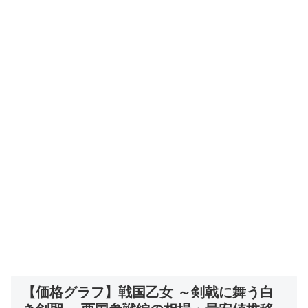
【価格グラフ】戦国乙女 ～剣戟に舞う白