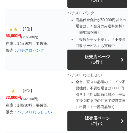
パチスロバンク
商品代金合計が50,000円以上の
場合は、１台分のみ送料無料！
【2位】
一部地域を除く
56,000円
(+16,200円)
「複数台セット割」、「不要台
在庫：1台/送料：要確認
回収サービス」も実施中
販売：
パチスロバンク
販売店ページ
に行く
パチスロわっしょい
全台、家スロ必須の「コイン不
要機付」不要な場合は2,000円
【3位】
引き！「即日出荷に対応」平日
72,000円
(+32,200円)
午後２時までの注文で翌営業日
在庫：1個/送料：要確認
に出荷！！一部商品除く
販売：
パチスロわっしょい
販売店ページ
に行く