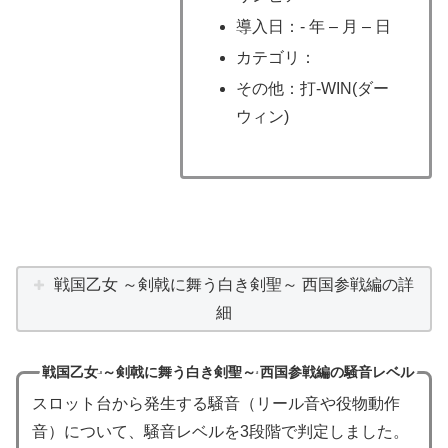
導入日：- 年 – 月 – 日
カテゴリ：
その他：打-WIN(ダー
ウィン)
戦国乙女 ～剣戟に舞う白き剣聖～ 西国参戦編の詳
細
戦国乙女 ～剣戟に舞う白き剣聖～ 西国参戦編の騒音レベル
スロット台から発生する騒音（リール音や役物動作
音）について、騒音レベルを3段階で判定しました。