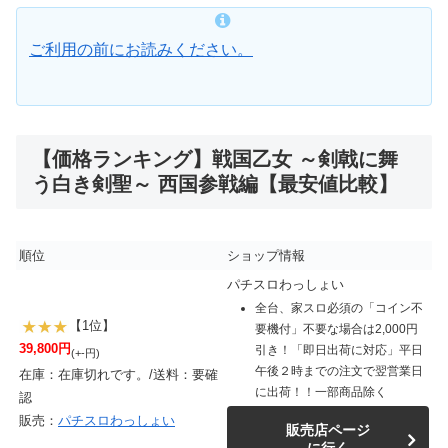
ご利用の前にお読みください。
【価格ランキング】戦国乙女 ～剣戟に舞
う白き剣聖～ 西国参戦編【最安値比較】
順位
ショップ情報
パチスロわっしょい
全台、家スロ必須の「コイン不
【1位】
要機付」不要な場合は2,000円
39,800円
引き！「即日出荷に対応」平日
(+-円)
午後２時までの注文で翌営業日
在庫：在庫切れです。/送料：要確
に出荷！！一部商品除く
認
販売：
パチスロわっしょい
販売店ページ
に行く