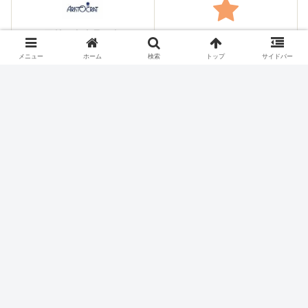
アリストクラート
その他のメーカー
メニュー
ホーム
検索
トップ
サイドバー
シェアする
X
Facebook
はてブ
Pocket
LINE
コピー
ホーム
スロット機種
オリンピア・平和
パチスロ価格チェック