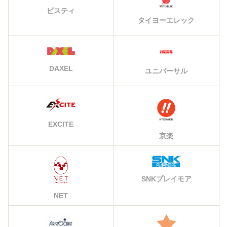
ビスティ
タイヨーエレック
DAXEL
ユニバーサル
EXCITE
京楽
SNKプレイモア
NET