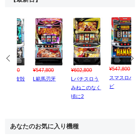
¥547,800
¥150,000
00
¥1,867,800
¥3
スマスロハナ
スマスロ秘宝
スロう
Lパチスロ 炎
ス
ビ
伝
のなく
炎ノ消防隊2
6
あなたのお気に入り機種