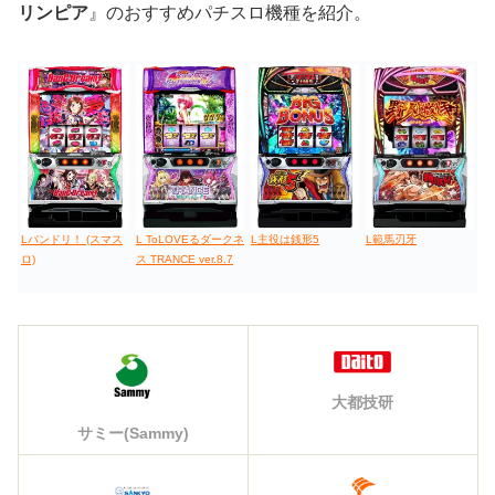
リンピア
』のおすすめパチスロ機種を紹介。
Lバンドリ！ (スマス
L ToLOVEるダークネ
L主役は銭形5
L範馬刃牙
ロ)
ス TRANCE ver.8.7
大都技研
サミー(Sammy)