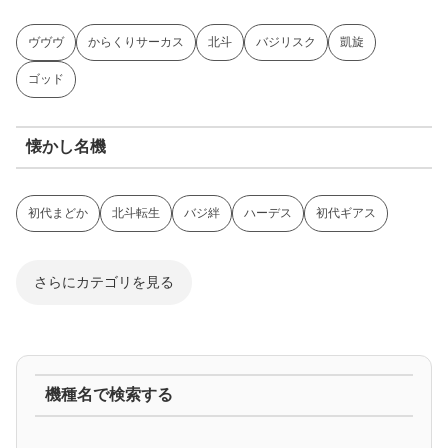
ヴヴヴ
からくりサーカス
北斗
バジリスク
凱旋
ゴッド
懐かし名機
初代まどか
北斗転生
バジ絆
ハーデス
初代ギアス
さらにカテゴリを見る
ジャグラー系
機種名で検索する
マイジャグ
ファンキー
アイム
ゴージャグ
ハッピー