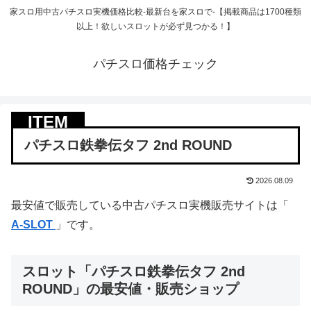
家スロ用中古パチスロ実機価格比較-最新台を家スロで-【掲載商品は1700種類
以上！欲しいスロットが必ず見つかる！】
パチスロ価格チェック
パチスロ鉄拳伝タフ 2nd ROUND
2026.08.09
最安値で販売している中古パチスロ実機販売サイトは「
A-SLOT
」です。
スロット「パチスロ鉄拳伝タフ 2nd
ROUND」の最安値・販売ショップ