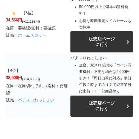
50,000円以上で基本の送料無
【3位】
料！
34,566円
お得な時間限定タイムセールも
(+11,199円)
実施中
在庫：要確認/送料：要確認
販売：
ホームスロット
販売店ページ
に行く
パチスロわっしょい
全台、家スロ必須の「コイン不
【4位】
要機付」不要な場合は2,000円
38,000円
引き！「即日出荷に対応」平日
(+14,633円)
午後２時までの注文で翌営業日
在庫：在庫切れです。/送料：要確
に出荷！！一部商品除く
認
販売：
パチスロわっしょい
販売店ページ
に行く