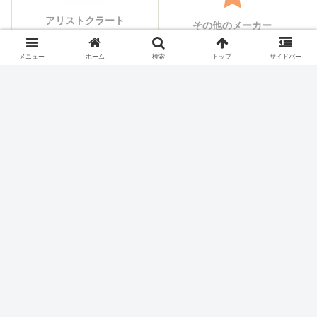
アリストクラート
その他のメーカー
メニュー
ホーム
検索
トップ
サイドバー
シェアする
X
Facebook
はてブ
Pocket
LINE
コピー
ホーム
スロット機種
オリンピア・平和
パチスロ価格チェック
お買い得ランキング
本日の値下げ