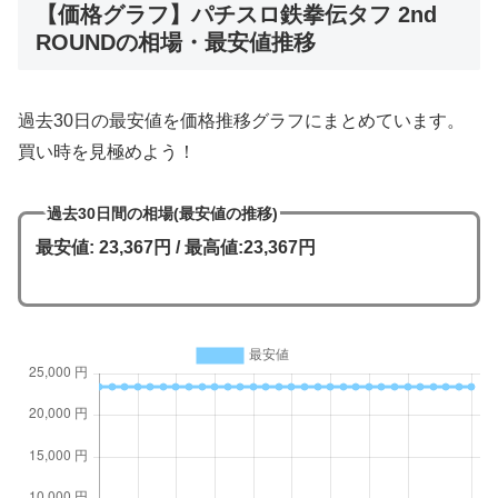
【価格グラフ】パチスロ鉄拳伝タフ 2nd
ROUNDの相場・最安値推移
過去30日の最安値を価格推移グラフにまとめています。
買い時を見極めよう！
過去30日間の相場(最安値の推移)
最安値: 23,367円 / 最高値:23,367円