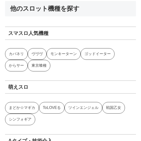
他のスロット機種を探す
スマスロ人気機種
カバネリ
ヴヴヴ
モンキーターン
ゴッドイーター
からサー
東京喰種
萌えスロ
まどか☆マギカ
ToLOVEる
ツインエンジェル
戦国乙女
シンフォギア
Aタイプ・技術介入