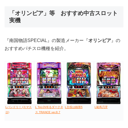
低価格おすすめ
「オリンピア」等 おすすめ中古スロット
実機
値下げ台
ディスクアップ
エウレカ
新鬼武者
ひぐらし
『南国物語SPECIAL』の製造メーカー『
オリンピア
』の
おすすめパチスロ機種を紹介。
Lバンドリ！ (スマス
L ToLOVEるダークネ
L主役は銭形5
L範馬刃牙
ロ)
ス TRANCE ver.8.7