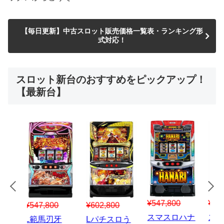
【毎日更新】中古スロット販売価格一覧表・ランキング形
式対応！
スロット新台のおすすめをピックアップ！
【最新台】
¥547,800
¥150,000
00
¥1,867,800
¥3
スマスロハナ
スマスロ秘宝
スロう
Lパチスロ 炎
ス