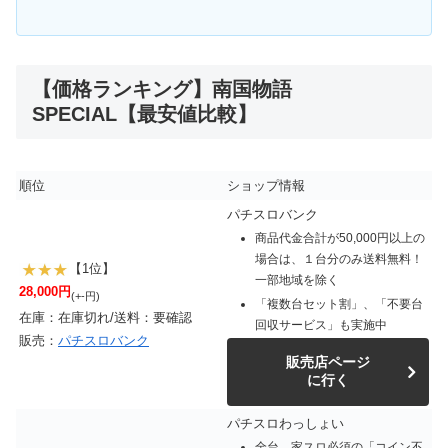
【価格ランキング】南国物語
SPECIAL【最安値比較】
順位
ショップ情報
パチスロバンク
商品代金合計が50,000円以上の
場合は、１台分のみ送料無料！
【1位】
一部地域を除く
28,000円
(+-円)
「複数台セット割」、「不要台
在庫：在庫切れ/送料：要確認
回収サービス」も実施中
販売：
パチスロバンク
販売店ページ
に行く
パチスロわっしょい
全台、家スロ必須の「コイン不