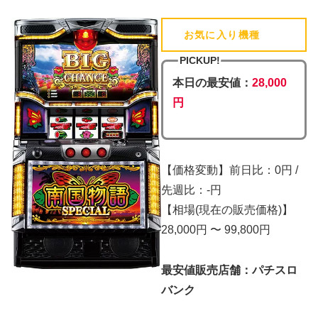
お気に入り機種
(追加済)
PICKUP!
本日の最安値：
28,000
円
【価格変動】前日比：0円 /
先週比：-円
【相場(現在の販売価格)】
28,000円 〜 99,800円
最安値販売店舗：パチスロ
バンク