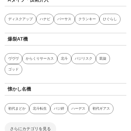
ディスクアップ
ハナビ
バーサス
クランキー
ひぐらし
爆裂AT機
ヴヴヴ
からくりサーカス
北斗
バジリスク
凱旋
ゴッド
懐かし名機
初代まどか
北斗転生
バジ絆
ハーデス
初代ギアス
さらにカテゴリを見る