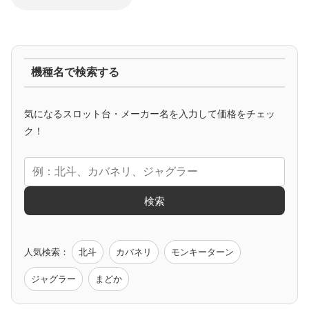
ジャグラー系
機種名で検索する
マイジャグ
ファンキー
アイム
ゴージャグ
ハッピー
気になるスロット台・メーカー名を入力して価格をチェッ
アニメタイアップ
ク！
エヴァ
コードギアス
化物語
炎炎ノ消防隊
ガンダム
検索
ゲーム原作
人気検索：
北斗
カバネリ
モンキーターン
モンハン
バイオ
ペルソナ
ゴッドイーター
鉄拳
ジャグラー
まどか