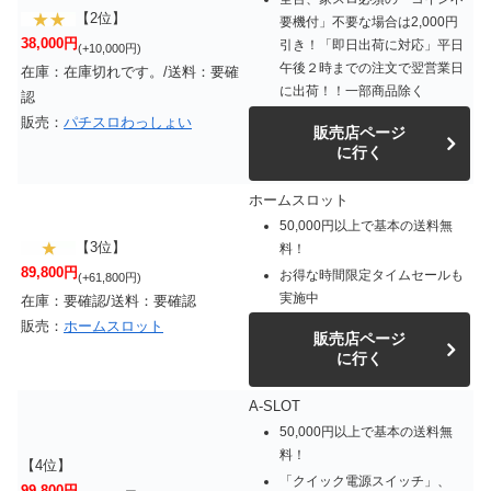
【2位】
要機付」不要な場合は2,000円
38,000円
引き！「即日出荷に対応」平日
(+10,000円)
午後２時までの注文で翌営業日
在庫：在庫切れです。/送料：要確
に出荷！！一部商品除く
認
販売：
パチスロわっしょい
販売店ページ
に行く
ホームスロット
50,000円以上で基本の送料無
【3位】
料！
89,800円
お得な時間限定タイムセールも
(+61,800円)
実施中
在庫：要確認/送料：要確認
販売：
ホームスロット
販売店ページ
に行く
A-SLOT
50,000円以上で基本の送料無
料！
【4位】
「クイック電源スイッチ」、
99,800円