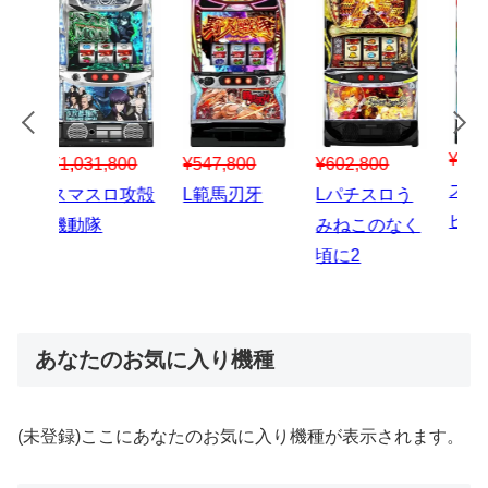
¥547,800
¥150,000
00
¥1,867,800
¥3
スマスロハナ
スマスロ秘宝
スロう
Lパチスロ 炎
ス
ビ
伝
のなく
炎ノ消防隊2
6
あなたのお気に入り機種
(未登録)ここにあなたのお気に入り機種が表示されます。