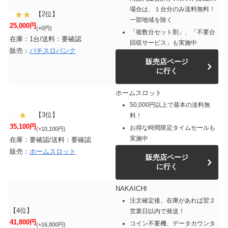
場合は、１台分のみ送料無料！
【2位】
一部地域を除く
25,000円
(+0円)
「複数台セット割」、「不要台
在庫：1台/送料：要確認
回収サービス」も実施中
販売：
パチスロバンク
販売店ページ
に行く
ホームスロット
50,000円以上で基本の送料無
【3位】
料！
35,100円
お得な時間限定タイムセールも
(+10,100円)
実施中
在庫：要確認/送料：要確認
販売：
ホームスロット
販売店ページ
に行く
NAKAICHI
注文確定後、在庫があれば翌２
【4位】
営業日以内で発送！
41,800円
コイン不要機、データカウンタ
(+16,800円)