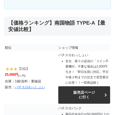
【価格ランキング】南国物語 TYPE-A【最
安値比較】
順位
ショップ情報
パチスロわっしょい
全台、家スロ必須の「コイン不
要機付」不要な場合は2,000円
【1位】
引き！「即日出荷に対応」平日
25,000円
(+-円)
午後２時までの注文で翌営業日
在庫：1個/送料：要確認
に出荷！！一部商品除く
販売：
パチスロわっしょい
販売店ページ
に行く
パチスロバンク
商品代金合計が50,000円以上の