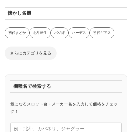
懐かし名機
初代まどか
北斗転生
バジ絆
ハーデス
初代ギアス
さらにカテゴリを見る
ジャグラー系
機種名で検索する
マイジャグ
ファンキー
アイム
ゴージャグ
ハッピー
気になるスロット台・メーカー名を入力して価格をチェッ
アニメタイアップ
ク！
エヴァ
コードギアス
化物語
炎炎ノ消防隊
ガンダム