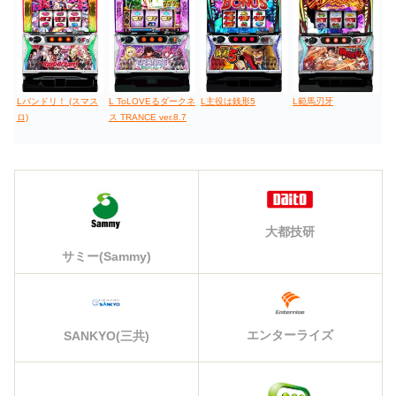
Lバンドリ！ (スマス
L ToLOVEるダークネ
L主役は銭形5
L範馬刃牙
ロ)
ス TRANCE ver.8.7
大都技研
サミー(Sammy)
エンターライズ
SANKYO(三共)