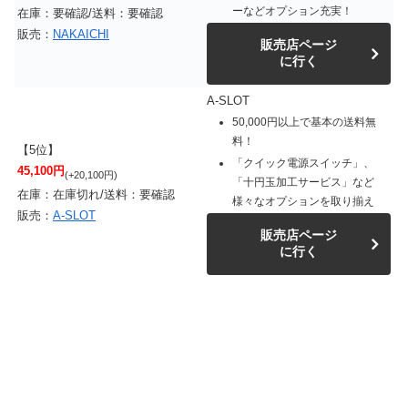
ーなどオプション充実！
在庫：要確認/送料：要確認
販売：
NAKAICHI
販売店ページ
に行く
A-SLOT
50,000円以上で基本の送料無
料！
【5位】
「クイック電源スイッチ」、
45,100円
(+20,100円)
「十円玉加工サービス」など
在庫：在庫切れ/送料：要確認
様々なオプションを取り揃え
販売：
A-SLOT
販売店ページ
に行く