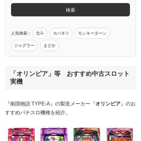
検索
ゲーム原作
人気検索：
北斗
カバネリ
モンキーターン
モンハン
バイオ
ペルソナ
ゴッドイーター
鉄拳
ジャグラー
まどか
低価格おすすめ
「オリンピア」等 おすすめ中古スロット
実機
値下げ台
ディスクアップ
エウレカ
新鬼武者
ひぐらし
『南国物語 TYPE-A』の製造メーカー『
オリンピア
』のお
すすめパチスロ機種を紹介。