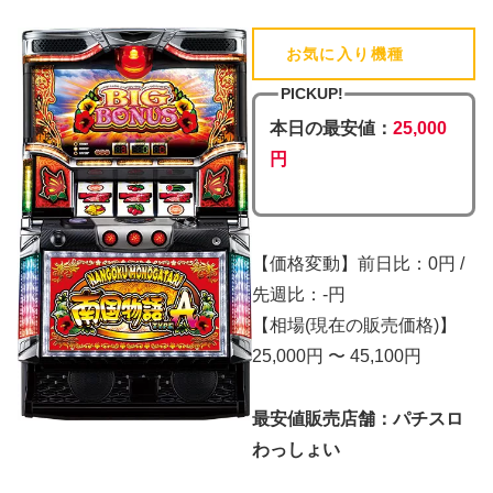
お気に入り機種
(追加済)
PICKUP!
本日の最安値：
25,000
円
【価格変動】前日比：0円 /
先週比：-円
【相場(現在の販売価格)】
25,000円 〜 45,100円
最安値販売店舗：パチスロ
わっしょい