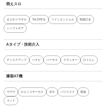
萌えスロ
まどか☆マギカ
ToLOVEる
ツインエンジェル
戦国乙女
シンフォギア
Aタイプ・技術介入
ディスクアップ
ハナビ
バーサス
クランキー
ひぐらし
爆裂AT機
ヴヴヴ
からくりサーカス
北斗
バジリスク
凱旋
ゴッド