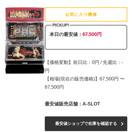
お気に入り機種
(追加済)
PICKUP!
本日の最安値：
67,500円
【価格変動】前日比：0円 / 先週比：-
円
【相場(現在の販売価格)】67,500円 〜
67,500円
最安値販売店舗：A-SLOT
最安値ショップで在庫を確認する