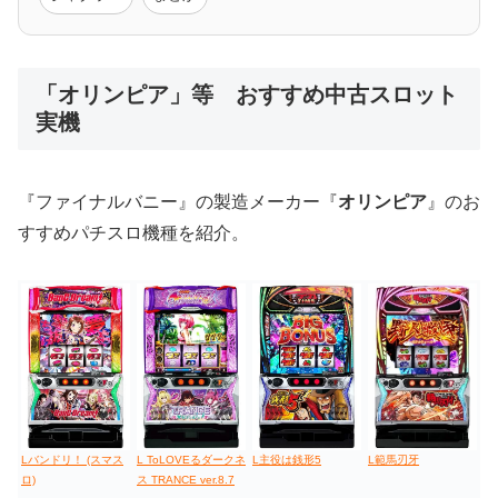
低価格おすすめ
「オリンピア」等 おすすめ中古スロット
実機
値下げ台
ディスクアップ
エウレカ
新鬼武者
ひぐらし
『ファイナルバニー』の製造メーカー『
オリンピア
』のお
すすめパチスロ機種を紹介。
Lバンドリ！ (スマス
L ToLOVEるダークネ
L主役は銭形5
L範馬刃牙
ロ)
ス TRANCE ver.8.7