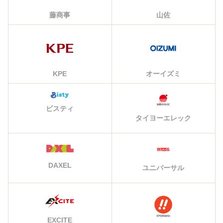
藤商事
山佐
KPE
オーイズミ
ビスティ
タイヨーエレック
DAXEL
ユニバーサル
EXCITE