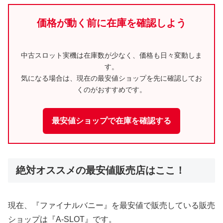
価格が動く前に在庫を確認しよう
中古スロット実機は在庫数が少なく、価格も日々変動しま
す。
気になる場合は、現在の最安値ショップを先に確認してお
くのがおすすめです。
最安値ショップで在庫を確認する
絶対オススメの最安値販売店はここ！
現在、『ファイナルバニー』を最安値で販売している販売
ショップは『A-SLOT』です。