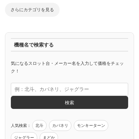
さらにカテゴリを見る
ジャグラー系
機種名で検索する
マイジャグ
ファンキー
アイム
ゴージャグ
ハッピー
気になるスロット台・メーカー名を入力して価格をチェッ
アニメタイアップ
ク！
エヴァ
コードギアス
化物語
炎炎ノ消防隊
ガンダム
検索
ゲーム原作
人気検索：
北斗
カバネリ
モンキーターン
モンハン
バイオ
ペルソナ
ゴッドイーター
鉄拳
ジャグラー
まどか