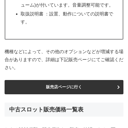
ューム)が付いています。音量調整可能です。
取扱説明書 ：設置、動作についての説明書で
す。
機種などによって、その他のオプションなどが増減する場
合がありますので、詳細は下記販売ページにてご確認くだ
さい。
販売店ページに行く
中古スロット販売価格一覧表