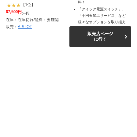
料！
【1位】
「クイック電源スイッチ」、
67,500円
(+-円)
「十円玉加工サービス」など
在庫：在庫切れ/送料：要確認
様々なオプションを取り揃え
販売：
A-SLOT
販売店ページ
に行く