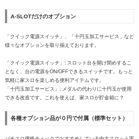
A-SLOTだけのオプション
「クイック電源スイッチ」、「十円玉加工サービス」など
様々なオプションを取り揃えております。
「クイック電源スイッチ」: スロット台を開け閉めするこ
となく、台の電源をON/OFFできるスイッチです。もっと
気軽に家スロを楽しめる便利アイテムです。
「十円玉加工サービス」: メダルの代わりに十円玉が使用
できる改造です。これを使えば、家スロが貯金箱に？
各種オプション品が０円で付属（標準セット）
パチスロ価格チェックでおすすめしている中古スロット実