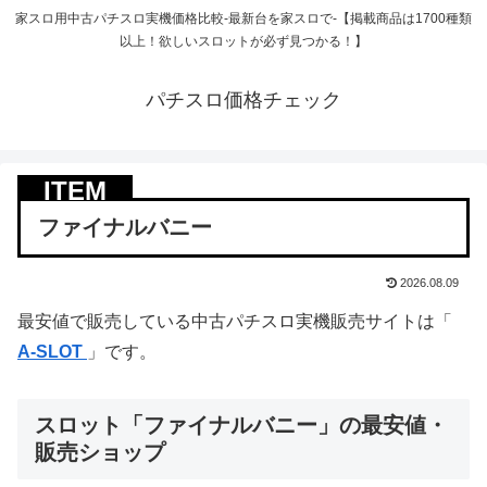
家スロ用中古パチスロ実機価格比較-最新台を家スロで-【掲載商品は1700種類
以上！欲しいスロットが必ず見つかる！】
パチスロ価格チェック
ファイナルバニー
2026.08.09
最安値で販売している中古パチスロ実機販売サイトは「
A-SLOT
」です。
スロット「ファイナルバニー」の最安値・
販売ショップ