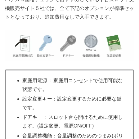
機販売サイト５社では、全て下記のオプションが標準セッ
トとなっており、追加費用なしで入手できます。
家庭用電源 ：家庭用コンセントで使用可能な
状態です。
設定変更キー：設定変更するために必要な鍵
です。
ドアキー ：スロット台を開けるために使用し
ます。(設定変更、電源ON/OFF)
音量調整機能：音量調整のためのつまみ(ボリ