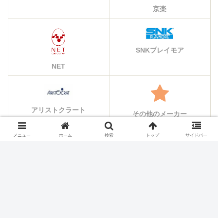
京楽
SNKプレイモア
NET
アリストクラート
その他のメーカー
メニュー
ホーム
検索
トップ
サイドバー
シェアする
X
Facebook
はてブ
Pocket
LINE
コピー