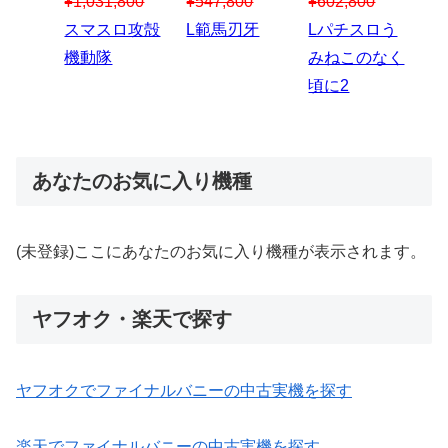
00
¥1,867,800
¥3
スマスロハナ
スマスロ秘宝
スロう
Lパチスロ 炎
ス
ビ
伝
のなく
炎ノ消防隊2
6
あなたのお気に入り機種
(未登録)ここにあなたのお気に入り機種が表示されます。
ヤフオク・楽天で探す
ヤフオクでファイナルバニーの中古実機を探す
楽天でファイナルバニーの中古実機を探す