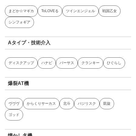
まどか☆マギカ
ToLOVEる
ツインエンジェル
戦国乙女
シンフォギア
Aタイプ・技術介入
ディスクアップ
ハナビ
バーサス
クランキー
ひぐらし
爆裂AT機
ヴヴヴ
からくりサーカス
北斗
バジリスク
凱旋
ゴッド
懐かし名機