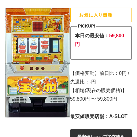
お気に入り機種
(追加済)
PICKUP!
本日の最安値：
59,800
円
【価格変動】前日比：0円 /
先週比：-円
【相場(現在の販売価格)】
59,800円 〜 59,800円
最安値販売店舗：A-SLOT
最安値ショップで在庫を