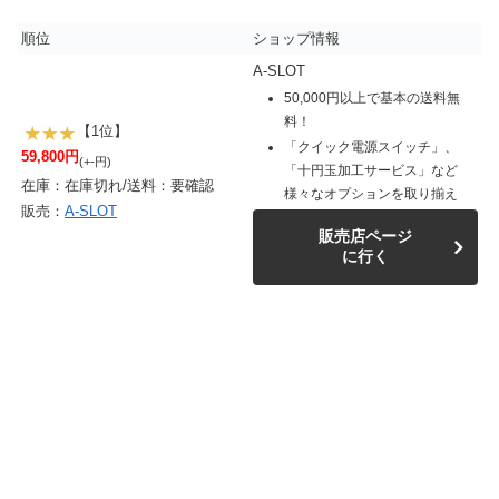
順位
ショップ情報
A-SLOT
50,000円以上で基本の送料無
料！
【1位】
「クイック電源スイッチ」、
59,800円
(+-円)
「十円玉加工サービス」など
在庫：在庫切れ/送料：要確認
様々なオプションを取り揃え
販売：
A-SLOT
販売店ページ
に行く