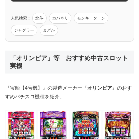
ゲーム原作
人気検索：
北斗
カバネリ
モンキーターン
モンハン
バイオ
ペルソナ
ゴッドイーター
鉄拳
ジャグラー
まどか
低価格おすすめ
「オリンピア」等 おすすめ中古スロット
実機
値下げ台
ディスクアップ
エウレカ
新鬼武者
ひぐらし
『宝船【4号機】』の製造メーカー『
オリンピア
』のおす
すめパチスロ機種を紹介。