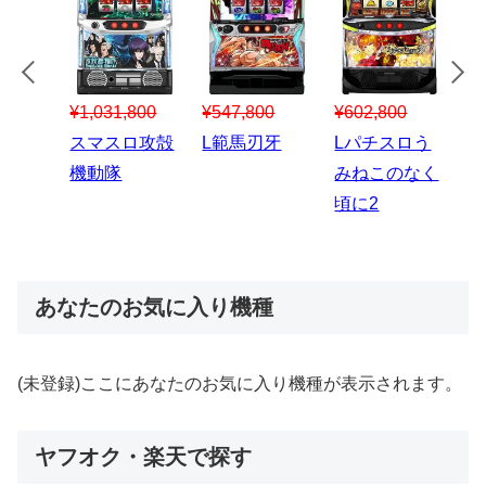
¥547,800
¥150,000
00
¥1,867,800
¥3
スマスロハナ
スマスロ秘宝
スロう
Lパチスロ 炎
ス
ビ
伝
のなく
炎ノ消防隊2
6
あなたのお気に入り機種
(未登録)ここにあなたのお気に入り機種が表示されます。
ヤフオク・楽天で探す