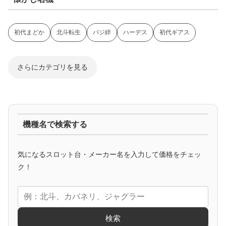
初代まどか
北斗転生
バジ絆
ハーデス
初代ギアス
さらにカテゴリを見る
ジャグラー系
機種名で検索する
マイジャグ
ファンキー
アイム
ゴージャグ
ハッピー
気になるスロット台・メーカー名を入力して価格をチェッ
アニメタイアップ
ク！
エヴァ
コードギアス
化物語
炎炎ノ消防隊
ガンダム
検索