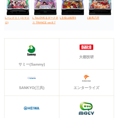
Lバンドリ！ (スマス
L ToLOVEるダークネ
L主役は銭形5
L範馬刃牙
ロ)
ス TRANCE ver.8.7
大都技研
サミー(Sammy)
エンターライズ
SANKYO(三共)