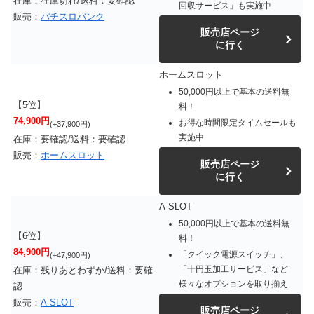
在庫：在庫切れ/送料：要確認
回収サービス」も実施中
販売：
パチスロバンク
販売店ページ
に行く
ホームスロット
50,000円以上で基本の送料無
【5位】
料！
74,900円
お得な時間限定タイムセールも
(+37,900円)
実施中
在庫：要確認/送料：要確認
販売：
ホームスロット
販売店ページ
に行く
A-SLOT
50,000円以上で基本の送料無
【6位】
料！
84,900円
「クイック電源スイッチ」、
(+47,900円)
「十円玉加工サービス」など
在庫：残りあとわずか/送料：要確
様々なオプションを取り揃え
認
販売：
A-SLOT
販売店ページ