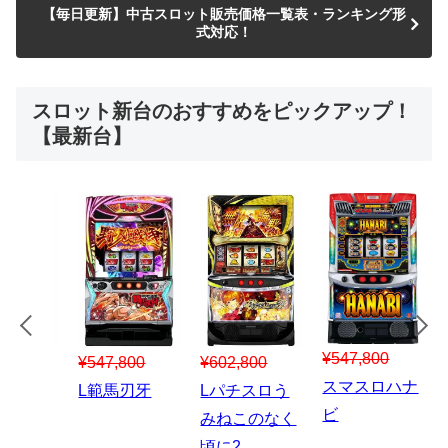
【毎日更新】中古スロット販売価格一覧表・ランキング形
式対応！
スロット新台のおすすめをピックアップ！
【最新台】
¥547,800
¥150,000
00
¥1,867,800
¥3
スマスロハナ
スマスロ秘宝
スロう
Lパチスロ 炎
ス
ビ
伝
のなく
炎ノ消防隊2
6