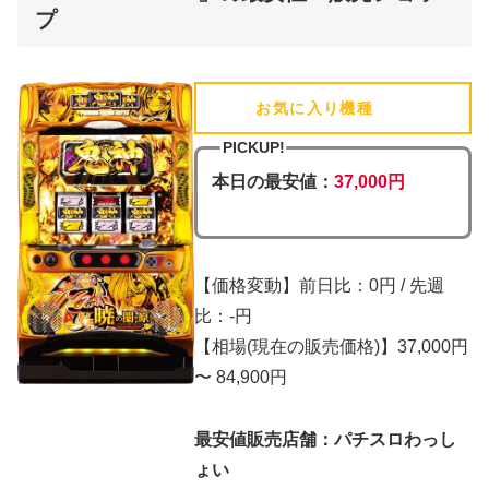
プ
お気に入り機種
(追加済)
PICKUP!
本日の最安値：
37,000円
【価格変動】前日比：0円 / 先週
比：-円
【相場(現在の販売価格)】37,000円
〜 84,900円
最安値販売店舗：パチスロわっし
ょい