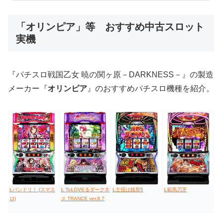
低価格おすすめ
「オリンピア」等 おすすめ中古スロット
実機
値下げ台
ディスクアップ
エウレカ
新鬼武者
ひぐらし
『パチスロ戦国乙女 暁の関ヶ原－DARKNESS－』の製造
メーカー『
オリンピア
』のおすすめパチスロ機種を紹介。
Lバンドリ！ (スマス
L ToLOVEるダークネ
L主役は銭形5
L範馬刃牙
ロ)
ス TRANCE ver.8.7