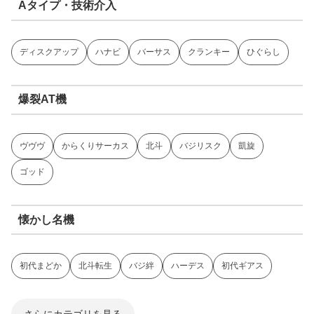
Aタイプ・技術介入
ディスクアップ
ハナビ
バーサス
クランキー
ひぐらし
爆裂AT機
ヴヴヴ
からくりサーカス
北斗
バジリスク
凱旋
ゴッド
懐かし名機
初代まどか
北斗転生
バジ絆
ハーデス
初代ギアス