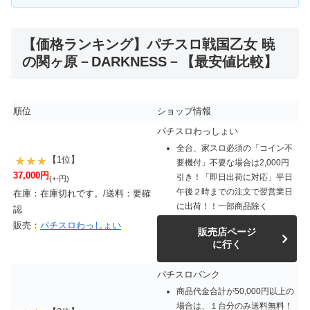
【価格ランキング】パチスロ戦国乙女 暁
の関ヶ原－DARKNESS－【最安値比較】
順位
ショップ情報
パチスロわっしょい
全台、家スロ必須の「コイン不
【1位】
要機付」不要な場合は2,000円
37,000円
引き！「即日出荷に対応」平日
(+-円)
午後２時までの注文で翌営業日
在庫：在庫切れです。/送料：要確
に出荷！！一部商品除く
認
販売：
パチスロわっしょい
販売店ページ
に行く
パチスロバンク
商品代金合計が50,000円以上の
場合は、１台分のみ送料無料！