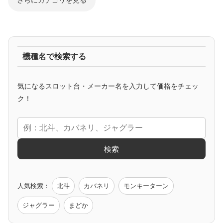
さらにカテゴリを見る
ジャグラー系
機種名で検索する
マイジャグ
ファンキー
アイム
ゴージャグ
ハッピー
気になるスロット台・メーカー名を入力して価格をチェッ
アニメタイアップ
ク！
エヴァ
コードギアス
化物語
炎炎ノ消防隊
ガンダム
検索
ゲーム原作
人気検索：
北斗
カバネリ
モンキーターン
モンハン
バイオ
ペルソナ
ゴッドイーター
鉄拳
ジャグラー
まどか