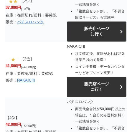
【2位】
一部地域を除く
37,000円
(+0円)
「複数台セット割」、「不要台
在庫：在庫切れ/送料：要確認
回収サービス」も実施中
販売：
パチスロバンク
販売店ページ
に行く
NAKAICHI
注文確定後、在庫があれば翌２
【3位】
営業日以内で発送！
41,800円
コイン不要機、データカウンタ
(+4,800円)
ーなどオプション充実！
在庫：要確認/送料：要確認
販売：
NAKAICHI
販売店ページ
に行く
パチスロバンク
商品代金合計が50,000円以上の
場合は、１台分のみ送料無料！
【4位】
一部地域を除く
42,000円
(+5,000円)
「複数台セット割」、「不要台