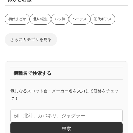
初代まどか
北斗転生
バジ絆
ハーデス
初代ギアス
さらにカテゴリを見る
ジャグラー系
機種名で検索する
マイジャグ
ファンキー
アイム
ゴージャグ
ハッピー
気になるスロット台・メーカー名を入力して価格をチェッ
アニメタイアップ
ク！
エヴァ
コードギアス
化物語
炎炎ノ消防隊
ガンダム
検索