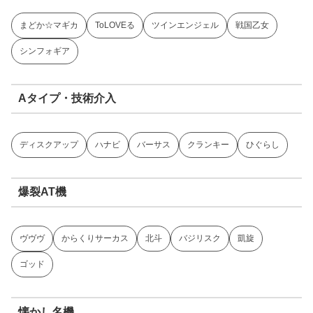
まどか☆マギカ
ToLOVEる
ツインエンジェル
戦国乙女
シンフォギア
Aタイプ・技術介入
ディスクアップ
ハナビ
バーサス
クランキー
ひぐらし
爆裂AT機
ヴヴヴ
からくりサーカス
北斗
バジリスク
凱旋
ゴッド
懐かし名機