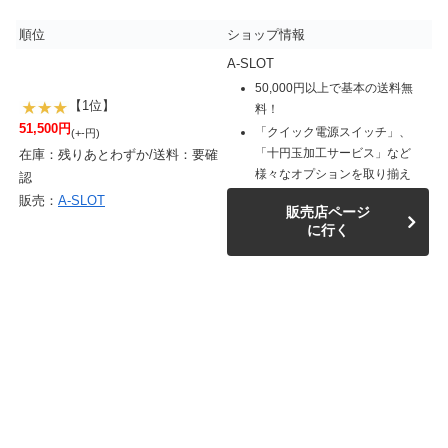
順位
ショップ情報
A-SLOT
50,000円以上で基本の送料無
【1位】
料！
51,500円
「クイック電源スイッチ」、
(+-円)
「十円玉加工サービス」など
在庫：残りあとわずか/送料：要確
様々なオプションを取り揃え
認
販売：
A-SLOT
販売店ページ
に行く