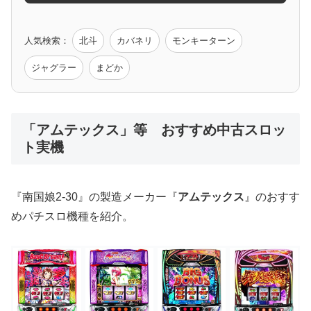
ゲーム原作
人気検索：
北斗
カバネリ
モンキーターン
モンハン
バイオ
ペルソナ
ゴッドイーター
鉄拳
ジャグラー
まどか
低価格おすすめ
「アムテックス」等 おすすめ中古スロッ
ト実機
値下げ台
ディスクアップ
エウレカ
新鬼武者
ひぐらし
『南国娘2-30』の製造メーカー『
アムテックス
』のおすす
めパチスロ機種を紹介。