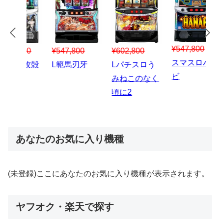
¥547,800
¥150,000
00
¥1,867,800
¥3
スマスロハナ
スマスロ秘宝
スロう
Lパチスロ 炎
ス
ビ
伝
のなく
炎ノ消防隊2
6
あなたのお気に入り機種
(未登録)ここにあなたのお気に入り機種が表示されます。
ヤフオク・楽天で探す