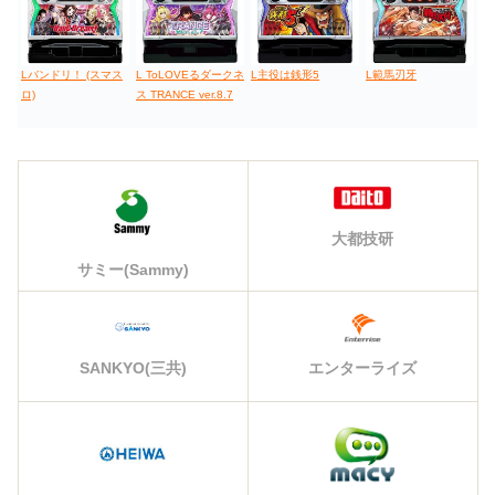
Lバンドリ！ (スマス
L ToLOVEるダークネ
L主役は銭形5
L範馬刃牙
ロ)
ス TRANCE ver.8.7
大都技研
サミー(Sammy)
エンターライズ
SANKYO(三共)