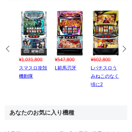
¥547,800
¥150,000
00
¥1,867,800
¥3
スマスロハナ
スマスロ秘宝
スロう
Lパチスロ 炎
ス
ビ
伝
のなく
炎ノ消防隊2
6
あなたのお気に入り機種