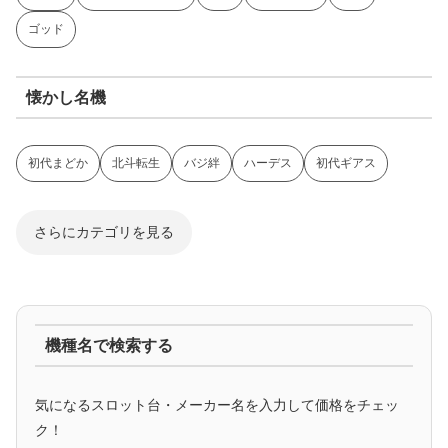
ゴッド
懐かし名機
初代まどか
北斗転生
バジ絆
ハーデス
初代ギアス
さらにカテゴリを見る
ジャグラー系
機種名で検索する
マイジャグ
ファンキー
アイム
ゴージャグ
ハッピー
気になるスロット台・メーカー名を入力して価格をチェッ
アニメタイアップ
ク！