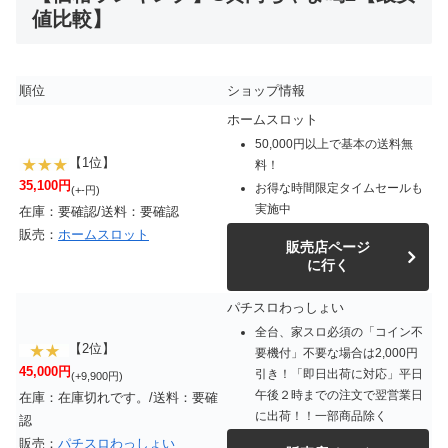
値比較】
順位
ショップ情報
ホームスロット
50,000円以上で基本の送料無
【1位】
料！
35,100円
お得な時間限定タイムセールも
(+-円)
実施中
在庫：要確認/送料：要確認
販売：
ホームスロット
販売店ページ
に行く
パチスロわっしょい
全台、家スロ必須の「コイン不
【2位】
要機付」不要な場合は2,000円
45,000円
引き！「即日出荷に対応」平日
(+9,900円)
午後２時までの注文で翌営業日
在庫：在庫切れです。/送料：要確
に出荷！！一部商品除く
認
販売：
パチスロわっしょい