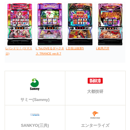
Lバンドリ！ (スマス
L ToLOVEるダークネ
L主役は銭形5
L範馬刃牙
ロ)
ス TRANCE ver.8.7
大都技研
サミー(Sammy)
エンターライズ
SANKYO(三共)