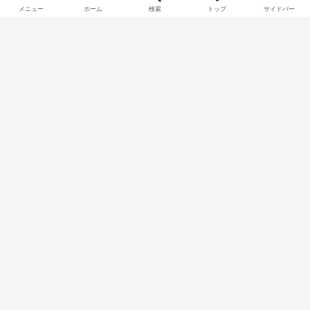
メニュー
ホーム
検索
トップ
サイドバー
シェアする
X
Facebook
はてブ
Pocket
LINE
コピー
ホーム
スロット機種
オリンピア・平和
パチスロ価格チェック
お買い得ランキング
本日の値下げ
最新台から探す
メーカーから探す
価格帯から探す
家スロ入門