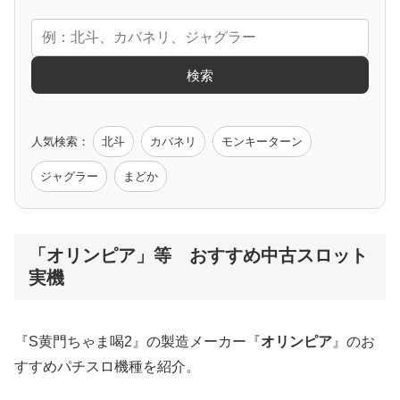
エヴァ
コードギアス
化物語
炎炎ノ消防隊
ガンダム
検索
ゲーム原作
人気検索：
北斗
カバネリ
モンキーターン
モンハン
バイオ
ペルソナ
ゴッドイーター
鉄拳
ジャグラー
まどか
低価格おすすめ
「オリンピア」等 おすすめ中古スロット
実機
値下げ台
ディスクアップ
エウレカ
新鬼武者
ひぐらし
『S黄門ちゃま喝2』の製造メーカー『
オリンピア
』のお
すすめパチスロ機種を紹介。