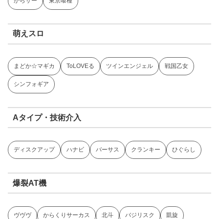
からサー
東京喰種
萌えスロ
まどか☆マギカ
ToLOVEる
ツインエンジェル
戦国乙女
シンフォギア
Aタイプ・技術介入
ディスクアップ
ハナビ
バーサス
クランキー
ひぐらし
爆裂AT機
ヴヴヴ
からくりサーカス
北斗
バジリスク
凱旋