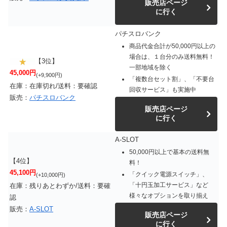
販売店ページ
に行く
パチスロバンク
商品代金合計が50,000円以上の
場合は、１台分のみ送料無料！
【3位】
一部地域を除く
45,000円
(+9,900円)
「複数台セット割」、「不要台
在庫：在庫切れ/送料：要確認
回収サービス」も実施中
販売：
パチスロバンク
販売店ページ
に行く
A-SLOT
50,000円以上で基本の送料無
【4位】
料！
45,100円
「クイック電源スイッチ」、
(+10,000円)
「十円玉加工サービス」など
在庫：残りあとわずか/送料：要確
様々なオプションを取り揃え
認
販売：
A-SLOT
販売店ページ
に行く