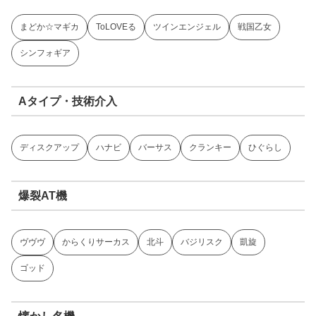
まどか☆マギカ
ToLOVEる
ツインエンジェル
戦国乙女
シンフォギア
Aタイプ・技術介入
ディスクアップ
ハナビ
バーサス
クランキー
ひぐらし
爆裂AT機
ヴヴヴ
からくりサーカス
北斗
バジリスク
凱旋
ゴッド