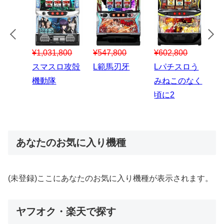
¥547,800
¥150,000
00
¥1,867,800
¥3
スマスロハナ
スマスロ秘宝
スロう
Lパチスロ 炎
ス
ビ
伝
のなく
炎ノ消防隊2
6
あなたのお気に入り機種
(未登録)ここにあなたのお気に入り機種が表示されます。
ヤフオク・楽天で探す