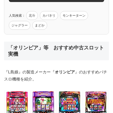
ゲーム原作
人気検索：
北斗
カバネリ
モンキーターン
モンハン
バイオ
ペルソナ
ゴッドイーター
鉄拳
ジャグラー
まどか
低価格おすすめ
「オリンピア」等 おすすめ中古スロット
実機
値下げ台
ディスクアップ
エウレカ
新鬼武者
ひぐらし
『L島娘』の製造メーカー『
オリンピア
』のおすすめパチ
スロ機種を紹介。