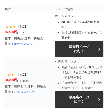
順位
ショップ情報
ホームスロット
50,000円以上で基本の送料無
【1位】
料！
46,500円
お得な時間限定タイムセールも
(+-円)
実施中
在庫：要確認/送料：要確認
販売：
ホームスロット
販売店ページ
に行く
パチスロバンク
商品代金合計が50,000円以上の
場合は、１台分のみ送料無料！
【2位】
一部地域を除く
48,000円
(+1,500円)
「複数台セット割」、「不要台
在庫：在庫切れ/送料：要確認
回収サービス」も実施中
販売：
パチスロバンク
販売店ページ
に行く