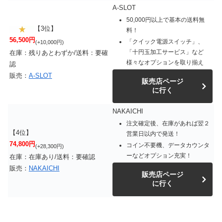
A-SLOT
50,000円以上で基本の送料無
【3位】
料！
56,500円
「クイック電源スイッチ」、
(+10,000円)
「十円玉加工サービス」など
在庫：残りあとわずか/送料：要確
様々なオプションを取り揃え
認
販売：
A-SLOT
販売店ページ
に行く
NAKAICHI
注文確定後、在庫があれば翌２
【4位】
営業日以内で発送！
74,800円
コイン不要機、データカウンタ
(+28,300円)
ーなどオプション充実！
在庫：在庫あり/送料：要確認
販売：
NAKAICHI
販売店ページ
に行く