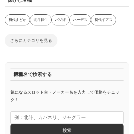
懐かし名機
初代まどか
北斗転生
バジ絆
ハーデス
初代ギアス
さらにカテゴリを見る
ジャグラー系
機種名で検索する
マイジャグ
ファンキー
アイム
ゴージャグ
ハッピー
気になるスロット台・メーカー名を入力して価格をチェッ
アニメタイアップ
ク！
エヴァ
コードギアス
化物語
炎炎ノ消防隊
ガンダム
検索