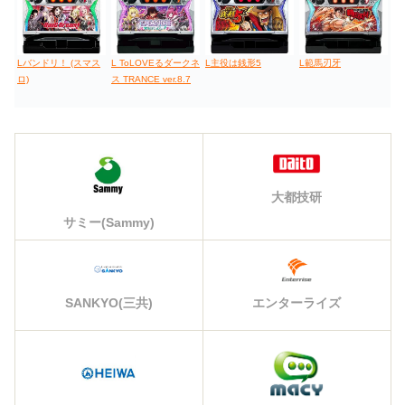
Lバンドリ！ (スマス
L ToLOVEるダークネ
L主役は銭形5
L範馬刃牙
ロ)
ス TRANCE ver.8.7
大都技研
サミー(Sammy)
エンターライズ
SANKYO(三共)