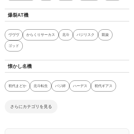
爆裂AT機
ヴヴヴ
からくりサーカス
北斗
バジリスク
凱旋
ゴッド
懐かし名機
初代まどか
北斗転生
バジ絆
ハーデス
初代ギアス
さらにカテゴリを見る
ジャグラー系