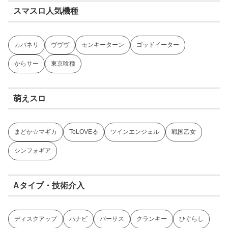
スマスロ人気機種
カバネリ
ヴヴヴ
モンキーターン
ゴッドイーター
からサー
東京喰種
萌えスロ
まどか☆マギカ
ToLOVEる
ツインエンジェル
戦国乙女
シンフォギア
Aタイプ・技術介入
ディスクアップ
ハナビ
バーサス
クランキー
ひぐらし