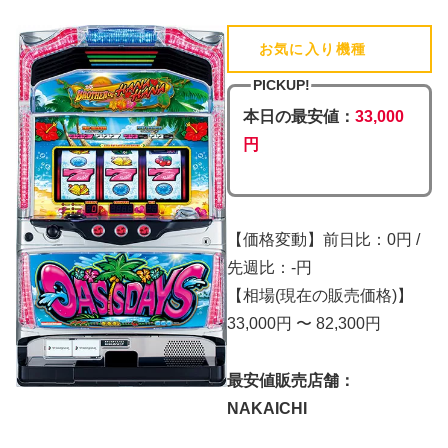
お気に入り機種
(追加済)
PICKUP!
本日の最安値：
33,000
円
【価格変動】前日比：0円 /
先週比：-円
【相場(現在の販売価格)】
33,000円 〜 82,300円
最安値販売店舗：
NAKAICHI