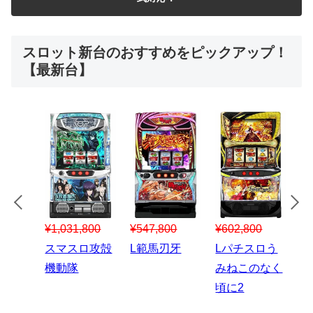
スロット新台のおすすめをピックアップ！
【最新台】
¥547,800
¥150,000
00
¥1,867,800
¥3
スマスロハナ
スマスロ秘宝
スロう
Lパチスロ 炎
ス
ビ
伝
のなく
炎ノ消防隊2
6