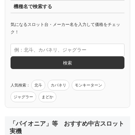
機種名で検索する
マイジャグ
ファンキー
アイム
ゴージャグ
ハッピー
気になるスロット台・メーカー名を入力して価格をチェッ
アニメタイアップ
ク！
エヴァ
コードギアス
化物語
炎炎ノ消防隊
ガンダム
検索
ゲーム原作
人気検索：
北斗
カバネリ
モンキーターン
モンハン
バイオ
ペルソナ
ゴッドイーター
鉄拳
ジャグラー
まどか
低価格おすすめ
「パイオニア」等 おすすめ中古スロット
実機
値下げ台
ディスクアップ
エウレカ
新鬼武者
ひぐらし