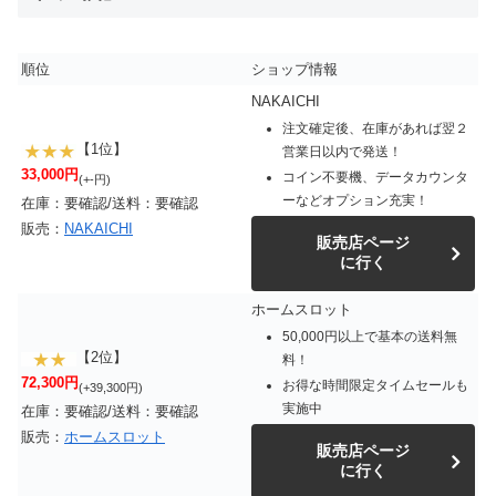
順位
ショップ情報
NAKAICHI
注文確定後、在庫があれば翌２
【1位】
営業日以内で発送！
33,000円
コイン不要機、データカウンタ
(+-円)
ーなどオプション充実！
在庫：要確認/送料：要確認
販売：
NAKAICHI
販売店ページ
に行く
ホームスロット
50,000円以上で基本の送料無
【2位】
料！
72,300円
お得な時間限定タイムセールも
(+39,300円)
実施中
在庫：要確認/送料：要確認
販売：
ホームスロット
販売店ページ
に行く