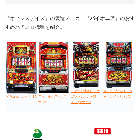
『オアシスデイズ』の製造メーカー『
パイオニア
』のおす
すめパチスロ機種を紹介。
スマート沖スロ ドラ
スマート沖スロ ニュ
ニューキングハナハ
ドラゴンハナハナ -30
ゴンハナハナ〜閃
ーキングハナハナV
ナ -30
光〜 (スマスロ)