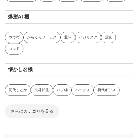
爆裂AT機
ヴヴヴ
からくりサーカス
北斗
バジリスク
凱旋
ゴッド
懐かし名機
初代まどか
北斗転生
バジ絆
ハーデス
初代ギアス
さらにカテゴリを見る
ジャグラー系