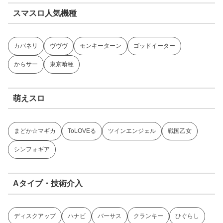
スマスロ人気機種
カバネリ
ヴヴヴ
モンキーターン
ゴッドイーター
からサー
東京喰種
萌えスロ
まどか☆マギカ
ToLOVEる
ツインエンジェル
戦国乙女
シンフォギア
Aタイプ・技術介入
ディスクアップ
ハナビ
バーサス
クランキー
ひぐらし