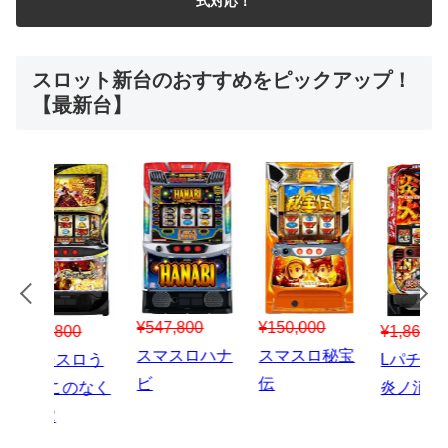
式対応！
スロット新台のおすすめをピックアップ！
【最新台】
¥547,800
¥150,000
00
¥1,867,800
¥3
スマスロハナ
スマスロ秘宝
スロう
Lパチスロ 炎
ス
ビ
伝
のなく
炎ノ消防隊2
6