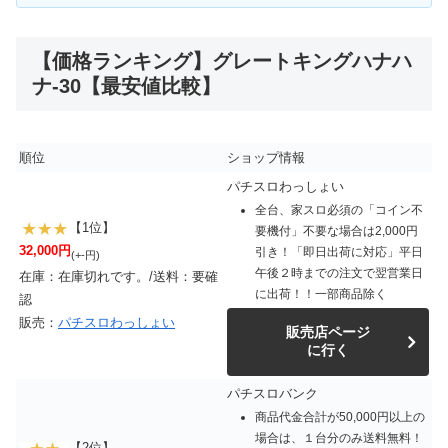
【価格ランキング】グレートキングハナハ
ナ-30【最安値比較】
順位
ショップ情報
パチスロわっしょい
全台、家スロ必須の「コイン不
【1位】
要機付」不要な場合は2,000円
32,000円
引き！「即日出荷に対応」平日
(+-円)
午後２時までの注文で翌営業日
在庫：在庫切れです。/送料：要確
に出荷！！一部商品除く
認
販売：
パチスロわっしょい
販売店ページ
に行く
パチスロバンク
商品代金合計が50,000円以上の
場合は、１台分のみ送料無料！
【2位】