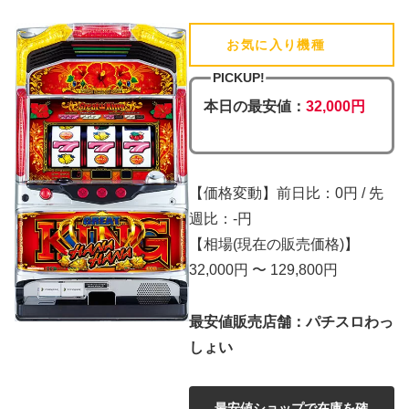
お気に入り機種
(追加済)
PICKUP!
本日の最安値：
32,000円
【価格変動】前日比：0円 / 先
週比：-円
【相場(現在の販売価格)】
32,000円 〜 129,800円
最安値販売店舗：パチスロわっ
しょい
最安値ショップで在庫を確