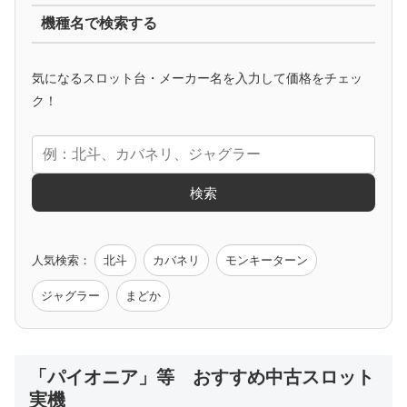
機種名で検索する
マイジャグ
ファンキー
アイム
ゴージャグ
ハッピー
気になるスロット台・メーカー名を入力して価格をチェッ
アニメタイアップ
ク！
エヴァ
コードギアス
化物語
炎炎ノ消防隊
ガンダム
検索
ゲーム原作
人気検索：
北斗
カバネリ
モンキーターン
モンハン
バイオ
ペルソナ
ゴッドイーター
鉄拳
ジャグラー
まどか
低価格おすすめ
「パイオニア」等 おすすめ中古スロット
実機
値下げ台
ディスクアップ
エウレカ
新鬼武者
ひぐらし