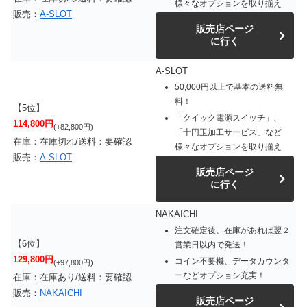
様々なオプションを取り揃え
販売：
A-SLOT
販売店ページ
に行く
A-SLOT
50,000円以上で基本の送料無
料！
【5位】
「クイック電源スイッチ」、
114,800円
(+82,800円)
「十円玉加工サービス」など
在庫：在庫切れ/送料：要確認
様々なオプションを取り揃え
販売：
A-SLOT
販売店ページ
に行く
NAKAICHI
注文確定後、在庫があれば翌２
【6位】
営業日以内で発送！
129,800円
コイン不要機、データカウンタ
(+97,800円)
ーなどオプション充実！
在庫：在庫あり/送料：要確認
販売：
NAKAICHI
販売店ページ