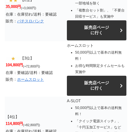
一部地域を除く
35,000円
(+3,000円)
「複数台セット割」、「不要台
在庫：在庫切れ/送料：要確認
回収サービス」も実施中
販売：
パチスロバンク
販売店ページ
に行く
ホームスロット
50,000円以上で基本の送料無
【3位】
料！
104,800円
お得な時間限定タイムセールも
(+72,800円)
実施中
在庫：要確認/送料：要確認
販売：
ホームスロット
販売店ページ
に行く
A-SLOT
50,000円以上で基本の送料無
料！
【4位】
「クイック電源スイッチ」、
114,800円
(+82,800円)
「十円玉加工サービス」など
在庫：在庫切れ/送料：要確認