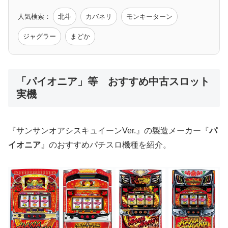
人気検索：
北斗
カバネリ
モンキーターン
モンハン
バイオ
ペルソナ
ゴッドイーター
鉄拳
ジャグラー
まどか
低価格おすすめ
「パイオニア」等 おすすめ中古スロット
実機
値下げ台
ディスクアップ
エウレカ
新鬼武者
ひぐらし
『サンサンオアシスキュイーンVer.』の製造メーカー『
パ
イオニア
』のおすすめパチスロ機種を紹介。