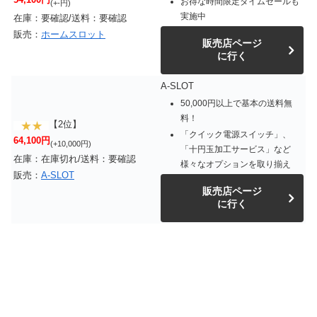
お得な時間限定タイムセールも
(+-円)
実施中
在庫：要確認/送料：要確認
販売：
ホームスロット
販売店ページ
に行く
A-SLOT
50,000円以上で基本の送料無
料！
【2位】
「クイック電源スイッチ」、
64,100円
(+10,000円)
「十円玉加工サービス」など
在庫：在庫切れ/送料：要確認
様々なオプションを取り揃え
販売：
A-SLOT
販売店ページ
に行く