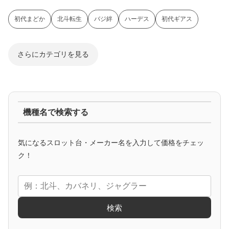
初代まどか
北斗転生
バジ絆
ハーデス
初代ギアス
さらにカテゴリを見る
ジャグラー系
機種名で検索する
マイジャグ
ファンキー
アイム
ゴージャグ
ハッピー
気になるスロット台・メーカー名を入力して価格をチェッ
アニメタイアップ
ク！
エヴァ
コードギアス
化物語
炎炎ノ消防隊
ガンダム
検索
ゲーム原作