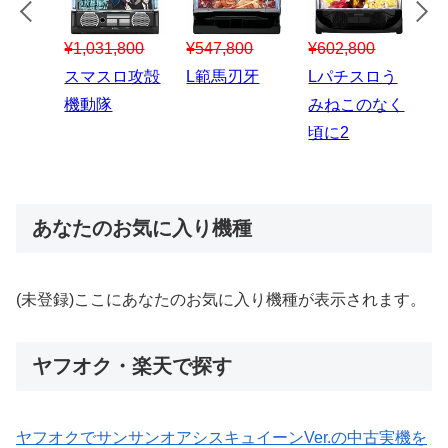
¥547,800
¥150,000
00
¥1,867,800
¥3
スマスロハナ
スマスロ秘宝
スロう
Lパチスロ 炎
ス
ビ
伝
のなく
炎ノ消防隊2
6
あなたのお気に入り機種
(未登録)ここにあなたのお気に入り機種が表示されます。
ヤフオク・楽天で探す
ヤフオクでサンサンオアシスキュイーンVer.の中古実機を