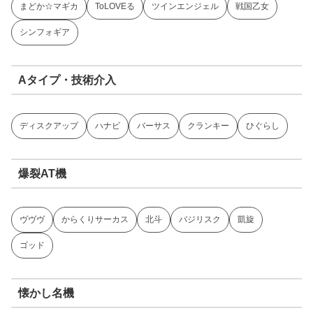
まどか☆マギカ
ToLOVEる
ツインエンジェル
戦国乙女
シンフォギア
Aタイプ・技術介入
ディスクアップ
ハナビ
バーサス
クランキー
ひぐらし
爆裂AT機
ヴヴヴ
からくりサーカス
北斗
バジリスク
凱旋
ゴッド
懐かし名機