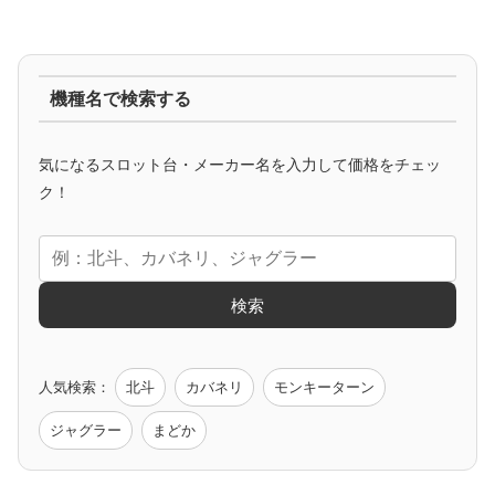
ジャグラー系
機種名で検索する
マイジャグ
ファンキー
アイム
ゴージャグ
ハッピー
気になるスロット台・メーカー名を入力して価格をチェッ
アニメタイアップ
ク！
エヴァ
コードギアス
化物語
炎炎ノ消防隊
ガンダム
検索
ゲーム原作
人気検索：
北斗
カバネリ
モンキーターン
モンハン
バイオ
ペルソナ
ゴッドイーター
鉄拳
ジャグラー
まどか
低価格おすすめ