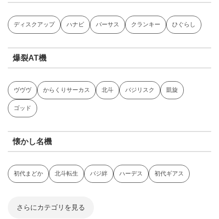
ディスクアップ
ハナビ
バーサス
クランキー
ひぐらし
爆裂AT機
ヴヴヴ
からくりサーカス
北斗
バジリスク
凱旋
ゴッド
懐かし名機
初代まどか
北斗転生
バジ絆
ハーデス
初代ギアス
さらにカテゴリを見る