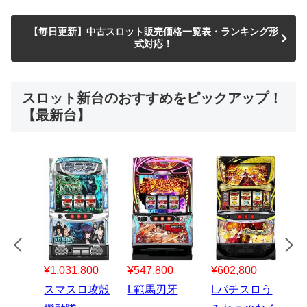
【毎日更新】中古スロット販売価格一覧表・ランキング形
式対応！
スロット新台のおすすめをピックアップ！
【最新台】
¥547,800
¥150,000
00
¥1,867,800
¥3
スマスロハナ
スマスロ秘宝
スロう
Lパチスロ 炎
ス
ビ
伝