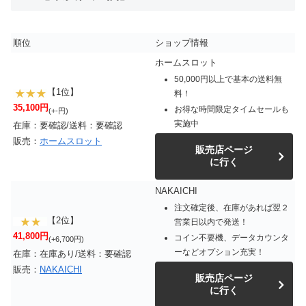
順位
ショップ情報
ホームスロット
50,000円以上で基本の送料無
【1位】
料！
35,100円
お得な時間限定タイムセールも
(+-円)
実施中
在庫：要確認/送料：要確認
販売：
ホームスロット
販売店ページ
に行く
NAKAICHI
注文確定後、在庫があれば翌２
【2位】
営業日以内で発送！
41,800円
コイン不要機、データカウンタ
(+6,700円)
ーなどオプション充実！
在庫：在庫あり/送料：要確認
販売：
NAKAICHI
販売店ページ
に行く