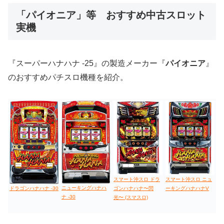
「パイオニア」等 おすすめ中古スロット
実機
値下げ台
ディスクアップ
エウレカ
新鬼武者
ひぐらし
『スーパーハナハナ ‐25』の製造メーカー『
パイオニア
』
のおすすめパチスロ機種を紹介。
スマート沖スロ ドラ
スマート沖スロ ニュ
ニューキングハナハ
ドラゴンハナハナ -30
ゴンハナハナ〜閃
ーキングハナハナV
ナ -30
光〜 (スマスロ)