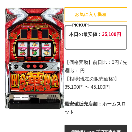
お気に入り機種
(追加済)
PICKUP!
本日の最安値：
35,100円
【価格変動】前日比：0円 / 先
週比：-円
【相場(現在の販売価格)】
35,100円 〜 45,100円
最安値販売店舗：ホームスロ
ット
最安値ショップで在庫を確