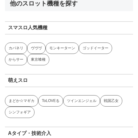
他のスロット機種を探す
スマスロ人気機種
カバネリ
ヴヴヴ
モンキーターン
ゴッドイーター
からサー
東京喰種
萌えスロ
まどか☆マギカ
ToLOVEる
ツインエンジェル
戦国乙女
シンフォギア
Aタイプ・技術介入