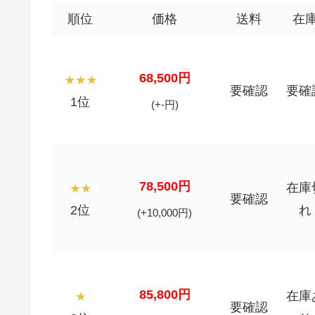
順位
価格
送料
在
68,500円
要確認
要確
1位
(+-円)
78,500円
在庫
要確認
2位
れ
(+10,000円)
85,800円
在庫
要確認