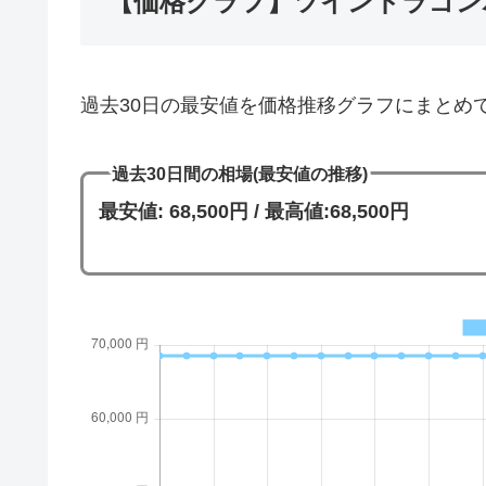
【価格グラフ】ツインドラゴンハ
過去30日の最安値を価格推移グラフにまとめ
過去30日間の相場(最安値の推移)
最安値: 68,500円 / 最高値:68,500円