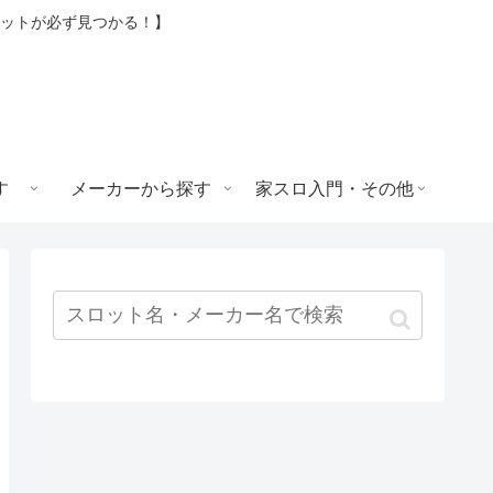
ロットが必ず見つかる！】
す
メーカーから探す
家スロ入門・その他