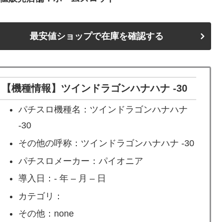
最安値ショップで在庫を確認する
【機種情報】ツインドラゴンハナハナ -30
パチスロ機種名：ツインドラゴンハナハナ
-30
その他の呼称：ツインドラゴンハナハナ -30
パチスロメーカー：パイオニア
導入日：- 年 – 月 – 日
カテゴリ：
その他：none