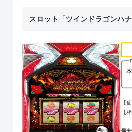
スロット「ツインドラゴンハナハ
本
【価
【相
最安