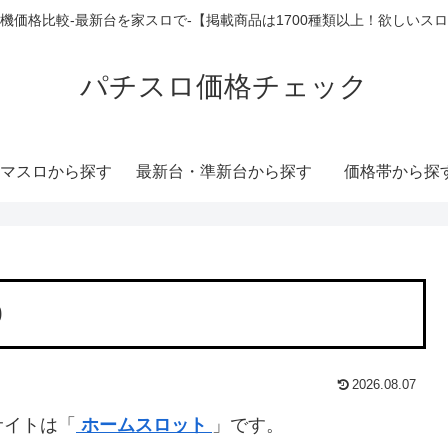
機価格比較-最新台を家スロで-【掲載商品は1700種類以上！欲しいス
パチスロ価格チェック
マスロから探す
最新台・準新台から探す
価格帯から探
0
2026.08.07
サイトは「
ホームスロット
」です。