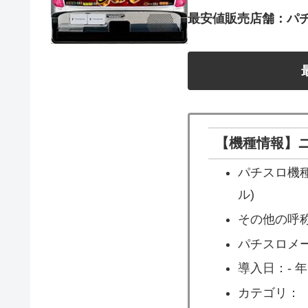
最安値販売店舗：パ
【機種情報】ニ
パチスロ機種
ル)
その他の呼称
パチスロメ
導入日：- 年 
カテゴリ：