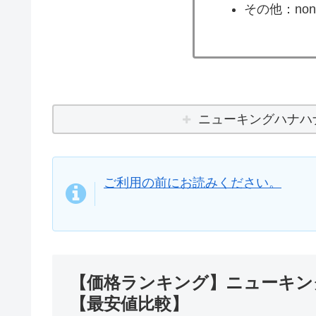
その他：non
ニューキングハナハナ 
ご利用の前にお読みください。
【価格ランキング】ニューキングハ
【最安値比較】