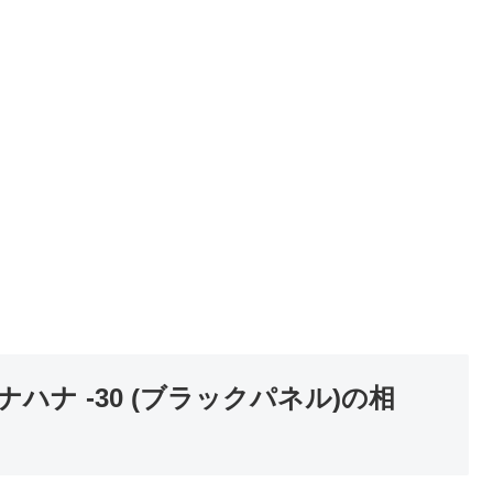
ナ -30 (ブラックパネル)の相