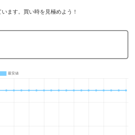
ています。買い時を見極めよう！