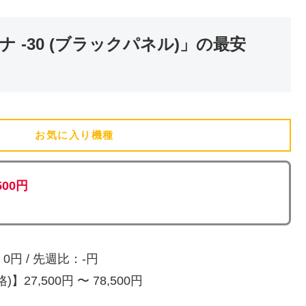
-30 (ブラックパネル)」の最安
お気に入り機種
(追加済)
500円
円 / 先週比：-円
27,500円 〜 78,500円