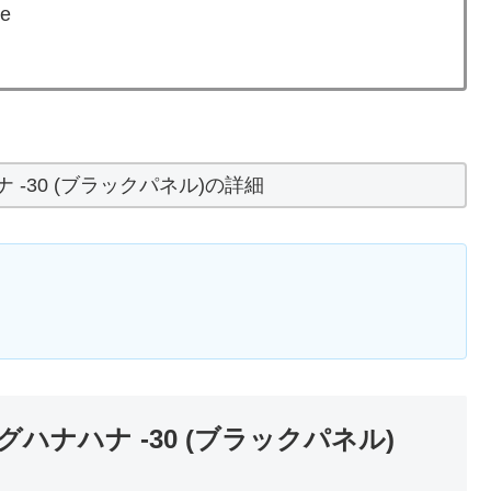
e
-30 (ブラックパネル)の詳細
ナハナ -30 (ブラックパネル)