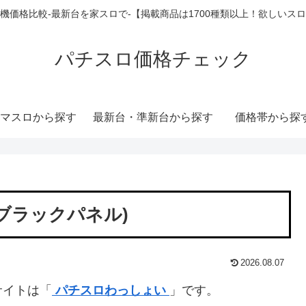
機価格比較-最新台を家スロで-【掲載商品は1700種類以上！欲しいス
パチスロ価格チェック
マスロから探す
最新台・準新台から探す
価格帯から探
(ブラックパネル)
2026.08.07
サイトは「
パチスロわっしょい
」です。