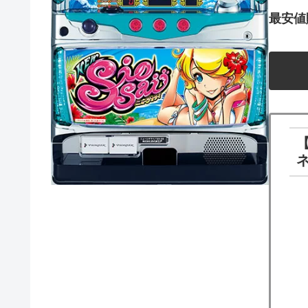
最安値
【
ネ