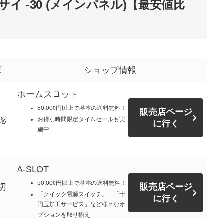
 -30 (メインパネル)【最安値比
庫
ショップ情報
ホームスロット
50,000円以上で基本の送料無料！
販売店ページ
認
お得な時間限定タイムセールも実
に行く
施中
A-SLOT
50,000円以上で基本の送料無料！
切
販売店ページ
「クイック電源スイッチ」、「十
に行く
円玉加工サービス」など様々なオ
プションを取り揃え