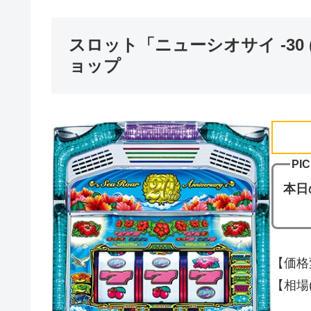
スロット「ニューシオサイ -30
ョップ
PI
本日
【価格
【相場(