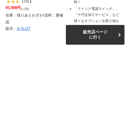
【1位】
料！
93,500円
「クイック電源スイッチ」、
(+-円)
「十円玉加工サービス」など
在庫：残りあとわずか/送料：要確
様々なオプションを取り揃え
認
販売：
A-SLOT
販売店ページ
に行く