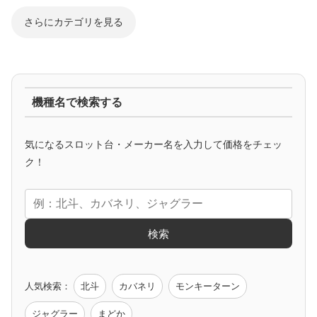
さらにカテゴリを見る
ジャグラー系
機種名で検索する
マイジャグ
ファンキー
アイム
ゴージャグ
ハッピー
気になるスロット台・メーカー名を入力して価格をチェッ
アニメタイアップ
ク！
エヴァ
コードギアス
化物語
炎炎ノ消防隊
ガンダム
検索
ゲーム原作
人気検索：
北斗
カバネリ
モンキーターン
モンハン
バイオ
ペルソナ
ゴッドイーター
鉄拳
ジャグラー
まどか