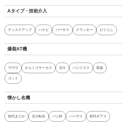
Aタイプ・技術介入
ディスクアップ
ハナビ
バーサス
クランキー
ひぐらし
爆裂AT機
ヴヴヴ
からくりサーカス
北斗
バジリスク
凱旋
ゴッド
懐かし名機
初代まどか
北斗転生
バジ絆
ハーデス
初代ギアス