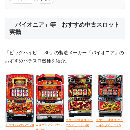
低価格おすすめ
「パイオニア」等 おすすめ中古スロット
実機
値下げ台
ディスクアップ
エウレカ
新鬼武者
ひぐらし
『ビッグハイビ－ -30』の製造メーカー『
パイオニア
』の
おすすめパチスロ機種を紹介。
スマート沖スロ ドラ
スマート沖スロ ニュ
ニューキングハナハ
ドラゴンハナハナ -30
ゴンハナハナ〜閃
ーキングハナハナV
ナ -30