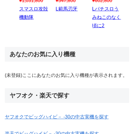
00
¥1,867,800
¥3
スマスロハナ
スマスロ秘宝
スロう
Lパチスロ 炎
ス
ビ
伝
のなく
炎ノ消防隊2
6
あなたのお気に入り機種
(未登録)ここにあなたのお気に入り機種が表示されます。
ヤフオク・楽天で探す
ヤフオクでビッグハイビ－ -30の中古実機を探す
楽天でビッグハイビ－ -30の中古実機を探す