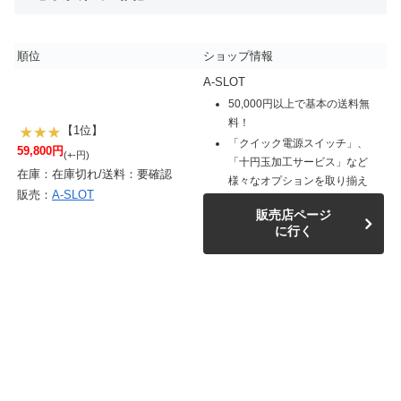
順位
ショップ情報
A-SLOT
50,000円以上で基本の送料無
料！
【1位】
「クイック電源スイッチ」、
59,800円
(+-円)
「十円玉加工サービス」など
在庫：在庫切れ/送料：要確認
様々なオプションを取り揃え
販売：
A-SLOT
販売店ページ
に行く