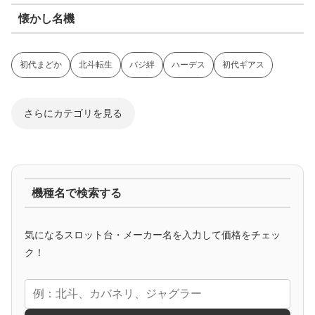
懐かし名機
初代まどか
北斗転生
バジ絆
ハーデス
初代ギアス
さらにカテゴリを見る
ジャグラー系
機種名で検索する
マイジャグ
ファンキー
アイム
ゴージャグ
ハッピー
気になるスロット台・メーカー名を入力して価格をチェッ
アニメタイアップ
ク！
エヴァ
コードギアス
化物語
炎炎ノ消防隊
ガンダム