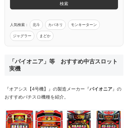
検索
ゲーム原作
人気検索：
北斗
カバネリ
モンキーターン
モンハン
バイオ
ペルソナ
ゴッドイーター
鉄拳
ジャグラー
まどか
低価格おすすめ
「パイオニア」等 おすすめ中古スロット
実機
値下げ台
ディスクアップ
エウレカ
新鬼武者
ひぐらし
『オアシス【4号機】』の製造メーカー『
パイオニア
』の
おすすめパチスロ機種を紹介。