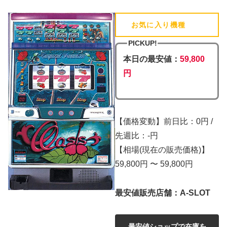
お気に入り機種
(追加済)
PICKUP!
本日の最安値：
59,800
円
【価格変動】前日比：0円 /
先週比：-円
【相場(現在の販売価格)】
59,800円 〜 59,800円
最安値販売店舗：A-SLOT
最安値ショップで在庫を