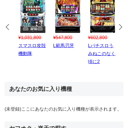
¥547,800
¥150,000
00
¥1,867,800
¥3
スマスロハナ
スマスロ秘宝
スロう
Lパチスロ 炎
ス
ビ
伝
のなく
炎ノ消防隊2
6
あなたのお気に入り機種
(未登録)ここにあなたのお気に入り機種が表示されます。