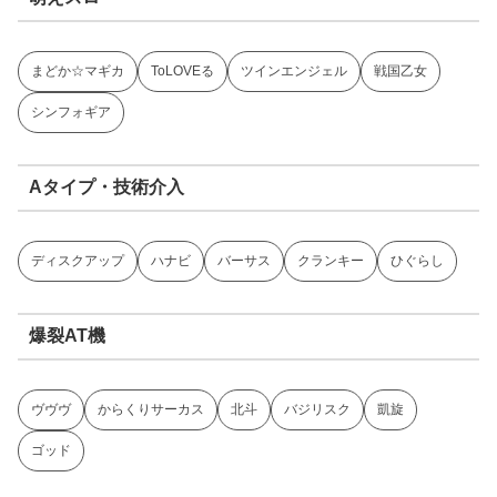
まどか☆マギカ
ToLOVEる
ツインエンジェル
戦国乙女
シンフォギア
Aタイプ・技術介入
ディスクアップ
ハナビ
バーサス
クランキー
ひぐらし
爆裂AT機
ヴヴヴ
からくりサーカス
北斗
バジリスク
凱旋
ゴッド