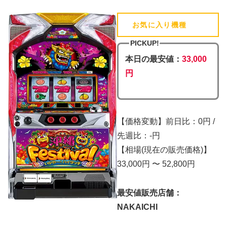
お気に入り機種
(追加済)
PICKUP!
本日の最安値：
33,000
円
【価格変動】前日比：0円 /
先週比：-円
【相場(現在の販売価格)】
33,000円 〜 52,800円
最安値販売店舗：
NAKAICHI