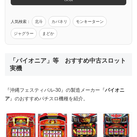
ゲーム原作
人気検索：
北斗
カバネリ
モンキーターン
モンハン
バイオ
ペルソナ
ゴッドイーター
鉄拳
ジャグラー
まどか
低価格おすすめ
「パイオニア」等 おすすめ中古スロット
実機
値下げ台
ディスクアップ
エウレカ
新鬼武者
ひぐらし
『沖縄フェスティバル-30』の製造メーカー『
パイオニ
ア
』のおすすめパチスロ機種を紹介。