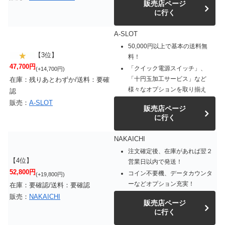
販売店ページ
に行く
A-SLOT
50,000円以上で基本の送料無
【3位】
料！
47,700円
「クイック電源スイッチ」、
(+14,700円)
「十円玉加工サービス」など
在庫：残りあとわずか/送料：要確
様々なオプションを取り揃え
認
販売：
A-SLOT
販売店ページ
に行く
NAKAICHI
注文確定後、在庫があれば翌２
【4位】
営業日以内で発送！
52,800円
コイン不要機、データカウンタ
(+19,800円)
ーなどオプション充実！
在庫：要確認/送料：要確認
販売：
NAKAICHI
販売店ページ
に行く