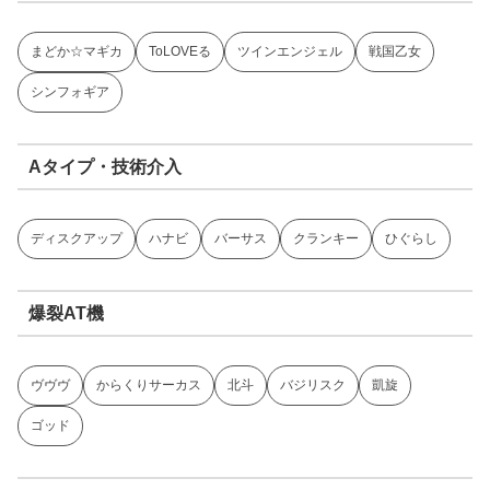
まどか☆マギカ
ToLOVEる
ツインエンジェル
戦国乙女
シンフォギア
Aタイプ・技術介入
ディスクアップ
ハナビ
バーサス
クランキー
ひぐらし
爆裂AT機
ヴヴヴ
からくりサーカス
北斗
バジリスク
凱旋
ゴッド