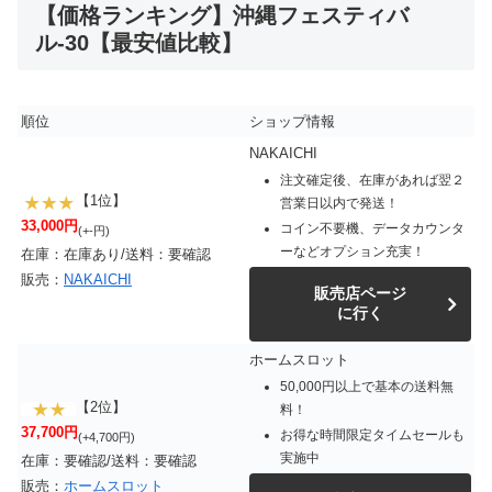
【価格ランキング】沖縄フェスティバ
ル-30【最安値比較】
順位
ショップ情報
NAKAICHI
注文確定後、在庫があれば翌２
【1位】
営業日以内で発送！
33,000円
コイン不要機、データカウンタ
(+-円)
ーなどオプション充実！
在庫：在庫あり/送料：要確認
販売：
NAKAICHI
販売店ページ
に行く
ホームスロット
50,000円以上で基本の送料無
【2位】
料！
37,700円
お得な時間限定タイムセールも
(+4,700円)
実施中
在庫：要確認/送料：要確認
販売：
ホームスロット