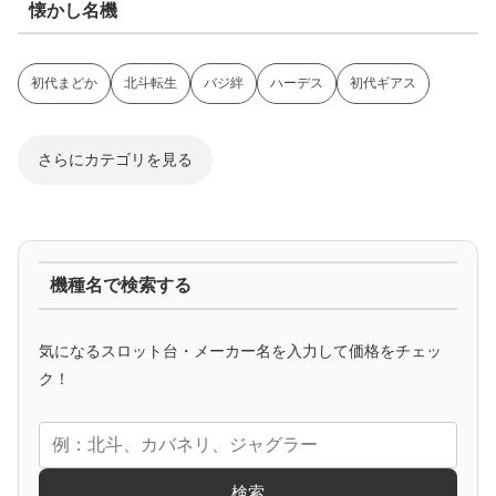
懐かし名機
初代まどか
北斗転生
バジ絆
ハーデス
初代ギアス
さらにカテゴリを見る
ジャグラー系
機種名で検索する
マイジャグ
ファンキー
アイム
ゴージャグ
ハッピー
気になるスロット台・メーカー名を入力して価格をチェッ
アニメタイアップ
ク！
エヴァ
コードギアス
化物語
炎炎ノ消防隊
ガンダム
検索