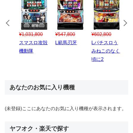
¥547,800
¥150,000
00
¥1,867,800
¥3
スマスロハナ
スマスロ秘宝
スロう
Lパチスロ 炎
ス
ビ
伝
のなく
炎ノ消防隊2
6
あなたのお気に入り機種
(未登録)ここにあなたのお気に入り機種が表示されます。
ヤフオク・楽天で探す