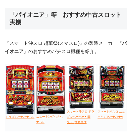
低価格おすすめ
「パイオニア」等 おすすめ中古スロット
実機
値下げ台
ディスクアップ
エウレカ
新鬼武者
ひぐらし
『スマート沖スロ 超華祭(スマスロ)』の製造メーカー『
パ
イオニア
』のおすすめパチスロ機種を紹介。
スマート沖スロ ドラ
スマート沖スロ ニュ
ニューキングハナハ
ドラゴンハナハナ -30
ゴンハナハナ〜閃
ーキングハナハナV
ナ -30
光〜 (スマスロ)