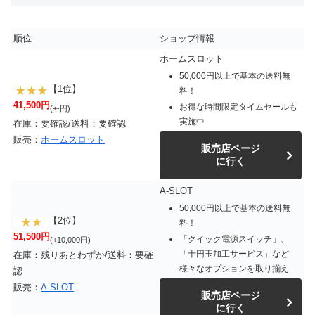
順位
ショップ情報
ホームスロット
50,000円以上で基本の送料無
【1位】
料！
41,500円
お得な時間限定タイムセールも
(+-円)
実施中
在庫：要確認/送料：要確認
販売：
ホームスロット
販売店ページ
に行く
A-SLOT
50,000円以上で基本の送料無
【2位】
料！
51,500円
「クイック電源スイッチ」、
(+10,000円)
「十円玉加工サービス」など
在庫：残りあとわずか/送料：要確
様々なオプションを取り揃え
認
販売：
A-SLOT
販売店ページ
に行く