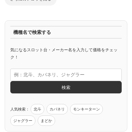
ジャグラー系
機種名で検索する
マイジャグ
ファンキー
アイム
ゴージャグ
ハッピー
気になるスロット台・メーカー名を入力して価格をチェッ
アニメタイアップ
ク！
エヴァ
コードギアス
化物語
炎炎ノ消防隊
ガンダム
検索
ゲーム原作
人気検索：
北斗
カバネリ
モンキーターン
モンハン
バイオ
ペルソナ
ゴッドイーター
鉄拳
ジャグラー
まどか