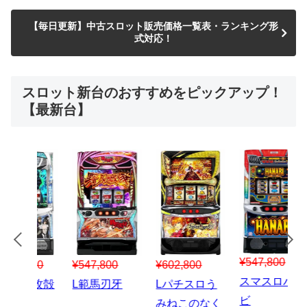
【毎日更新】中古スロット販売価格一覧表・ランキング形
式対応！
スロット新台のおすすめをピックアップ！
【最新台】
¥547,800
¥150,000
00
¥1,867,800
¥3
スマスロハナ
スマスロ秘宝
スロう
Lパチスロ 炎
ス
ビ
伝
のなく
炎ノ消防隊2
6