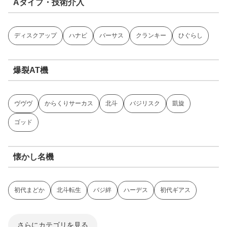
Aタイプ・技術介入
ディスクアップ
ハナビ
バーサス
クランキー
ひぐらし
爆裂AT機
ヴヴヴ
からくりサーカス
北斗
バジリスク
凱旋
ゴッド
懐かし名機
初代まどか
北斗転生
バジ絆
ハーデス
初代ギアス
さらにカテゴリを見る