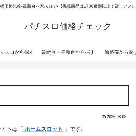
機価格比較-最新台を家スロで-【掲載商品は1700種類以上！欲しいス
パチスロ価格チェック
マスロから探す
最新台・準新台から探す
価格帯から探
2026.08.08
サイトは「
ホームスロット
」です。