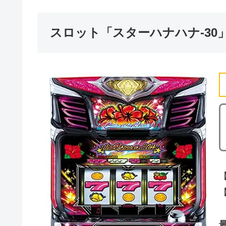
スロット「スターハナハナ-30
【