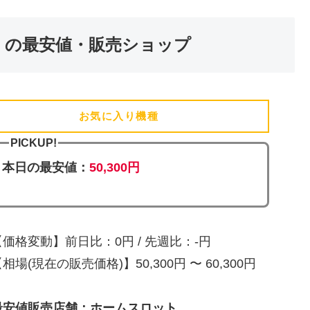
」の最安値・販売ショップ
お気に入り機種
(追加済)
PICKUP!
本日の最安値：
50,300円
【価格変動】前日比：0円 / 先週比：-円
相場(現在の販売価格)】50,300円 〜 60,300円
最安値販売店舗：ホームスロット