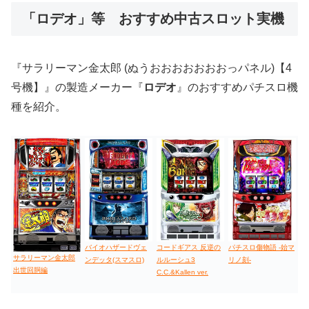
「ロデオ」等 おすすめ中古スロット実機
値下げ台
ディスクアップ
エウレカ
新鬼武者
ひぐらし
『サラリーマン金太郎 (ぬうおおおおおおおっパネル)【4
号機】』の製造メーカー『
ロデオ
』のおすすめパチスロ機
種を紹介。
バイオハザードヴェ
コードギアス 反逆の
パチスロ傷物語 -始マ
サラリーマン金太郎
ンデッタ(スマスロ)
ルルーシュ3
リノ刻-
出世回胴編
C.C.&Kallen ver.