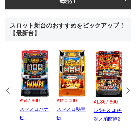
式対応！
スロット新台のおすすめをピックアップ！
【最新台】
¥547,800
¥150,000
00
¥1,867,800
¥3
スマスロハナ
スマスロ秘宝
スロう
Lパチスロ 炎
ス
ビ
伝
のなく
炎ノ消防隊2
6