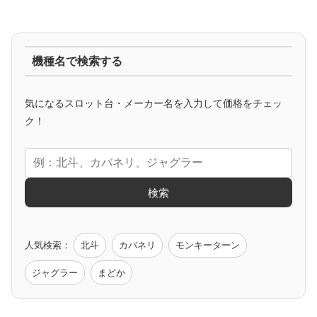
ジャグラー系
機種名で検索する
マイジャグ
ファンキー
アイム
ゴージャグ
ハッピー
気になるスロット台・メーカー名を入力して価格をチェッ
アニメタイアップ
ク！
エヴァ
コードギアス
化物語
炎炎ノ消防隊
ガンダム
検索
ゲーム原作
人気検索：
北斗
カバネリ
モンキーターン
モンハン
バイオ
ペルソナ
ゴッドイーター
鉄拳
ジャグラー
まどか
低価格おすすめ