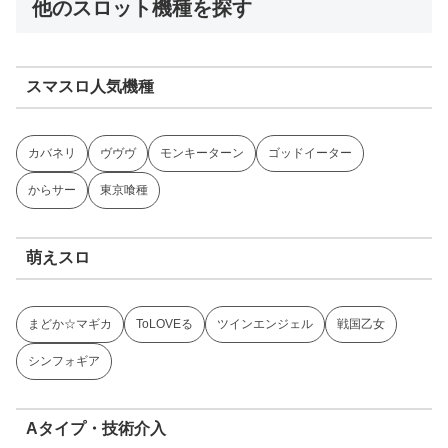
他のスロット機種を探す
スマスロ人気機種
カバネリ
ヴヴヴ
モンキーターン
ゴッドイーター
からサー
東京喰種
萌えスロ
まどか☆マギカ
ToLOVEる
ツインエンジェル
戦国乙女
シンフォギア
Aタイプ・技術介入