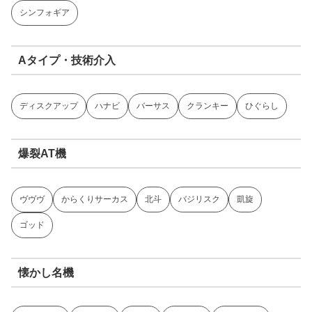
シンフォギア
Aタイプ・技術介入
ディスクアップ
ハナビ
バーサス
クランキー
ひぐらし
爆裂AT機
ヴヴヴ
からくりサーカス
北斗
バジリスク
凱旋
ゴッド
懐かし名機