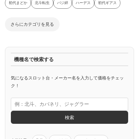
初代まどか
北斗転生
バジ絆
ハーデス
初代ギアス
さらにカテゴリを見る
ジャグラー系
機種名で検索する
マイジャグ
ファンキー
アイム
ゴージャグ
ハッピー
気になるスロット台・メーカー名を入力して価格をチェッ
アニメタイアップ
ク！
エヴァ
コードギアス
化物語
炎炎ノ消防隊
ガンダム
検索
ゲーム原作