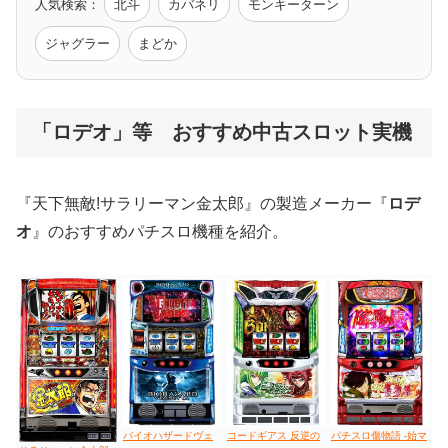
人気検索：
北斗
カバネリ
モンキーターン
モンハン
バイオ
ペルソナ
ゴッドイーター
鉄拳
ジャグラー
まどか
低価格おすすめ
「ロデオ」等 おすすめ中古スロット実機
値下げ台
ディスクアップ
エウレカ
新鬼武者
ひぐらし
『天下無敵!サラリーマン金太郎』の製造メーカー『
ロデ
オ
』のおすすめパチスロ機種を紹介。
バイオハザードヴェ
コードギアス 反逆の
パチスロ傷物語 -始マ