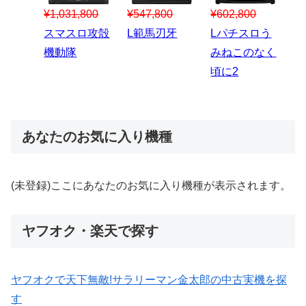
¥547,800
¥150,000
00
¥1,867,800
¥3
スマスロハナ
スマスロ秘宝
スロう
Lパチスロ 炎
ス
ビ
伝
のなく
炎ノ消防隊2
6
あなたのお気に入り機種
(未登録)ここにあなたのお気に入り機種が表示されます。
ヤフオク・楽天で探す
ヤフオクで天下無敵!サラリーマン金太郎の中古実機を探
す