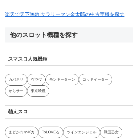
楽天で天下無敵!サラリーマン金太郎の中古実機を探す
他のスロット機種を探す
スマスロ人気機種
カバネリ
ヴヴヴ
モンキーターン
ゴッドイーター
からサー
東京喰種
萌えスロ
まどか☆マギカ
ToLOVEる
ツインエンジェル
戦国乙女