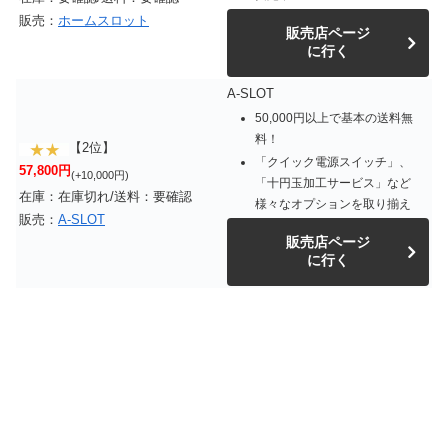
販売：
ホームスロット
販売店ページ
に行く
A-SLOT
50,000円以上で基本の送料無
料！
【2位】
「クイック電源スイッチ」、
57,800円
(+10,000円)
「十円玉加工サービス」など
在庫：在庫切れ/送料：要確認
様々なオプションを取り揃え
販売：
A-SLOT
販売店ページ
に行く