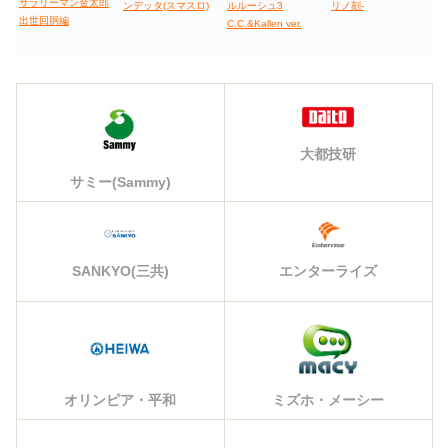
サラリーマン金太郎
ンデッタ(スマスロ)
ルルーシュ3
リノ刻-
出世回胴編
C.C.&Kallen ver.
大都技研
サミー(Sammy)
エンターライズ
SANKYO(三共)
オリンピア・平和
ミズホ・メーシー