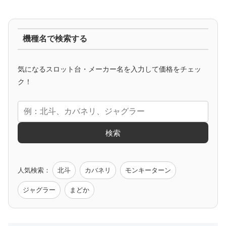
ジャグラー系
機種名で検索する
マイジャグ
ファンキー
アイム
ゴージャグ
ハッピー
気になるスロット台・メーカー名を入力して価格をチェッ
アニメタイアップ
ク！
エヴァ
コードギアス
化物語
炎炎ノ消防隊
ガンダム
検索
ゲーム原作
人気検索：
北斗
カバネリ
モンキーターン
モンハン
バイオ
ペルソナ
ゴッドイーター
鉄拳
ジャグラー
まどか
低価格おすすめ