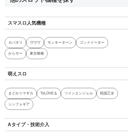
スマスロ人気機種
カバネリ
ヴヴヴ
モンキーターン
ゴッドイーター
からサー
東京喰種
萌えスロ
まどか☆マギカ
ToLOVEる
ツインエンジェル
戦国乙女
シンフォギア
Aタイプ・技術介入