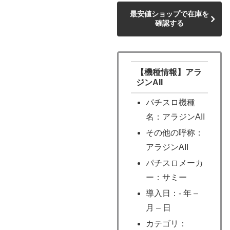
最安値ショップで在庫を
確認する
【機種情報】アラ
ジンAII
パチスロ機種
名：アラジンAII
その他の呼称：
アラジンAII
パチスロメーカ
ー：サミー
導入日：- 年 –
月 – 日
カテゴリ：