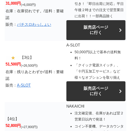
31,000円
引き！「即日出荷に対応」平日
(+6,000円)
午後２時までの注文で翌営業日
在庫：在庫切れです。/送料：要確
に出荷！！一部商品除く
認
販売：
パチスロわっしょい
販売店ページ
に行く
A-SLOT
50,000円以上で基本の送料無
【3位】
料！
51,500円
「クイック電源スイッチ」、
(+26,500円)
「十円玉加工サービス」など
在庫：残りあとわずか/送料：要確
様々なオプションを取り揃え
認
販売：
A-SLOT
販売店ページ
に行く
NAKAICHI
注文確定後、在庫があれば翌２
【4位】
営業日以内で発送！
52,800円
コイン不要機、データカウンタ
(+27,800円)