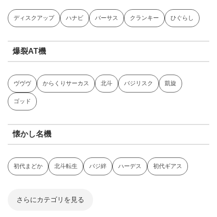
ディスクアップ
ハナビ
バーサス
クランキー
ひぐらし
爆裂AT機
ヴヴヴ
からくりサーカス
北斗
バジリスク
凱旋
ゴッド
懐かし名機
初代まどか
北斗転生
バジ絆
ハーデス
初代ギアス
さらにカテゴリを見る