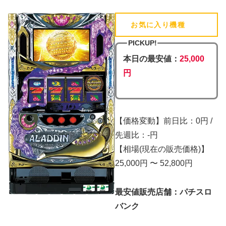
お気に入り機種
(追加済)
PICKUP!
本日の最安値：
25,000
円
【価格変動】前日比：0円 /
先週比：-円
【相場(現在の販売価格)】
25,000円 〜 52,800円
最安値販売店舗：パチスロ
バンク