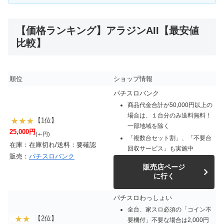
【価格ランキング】アラジンAII【最安値
比較】
順位
ショップ情報
パチスロバンク
商品代金合計が50,000円以上の
場合は、１台分のみ送料無料！
【1位】
一部地域を除く
25,000円
(+-円)
「複数台セット割」、「不要台
在庫：在庫切れ/送料：要確認
回収サービス」も実施中
販売：
パチスロバンク
販売店ページ
に行く
パチスロわっしょい
全台、家スロ必須の「コイン不
【2位】
要機付」不要な場合は2,000円