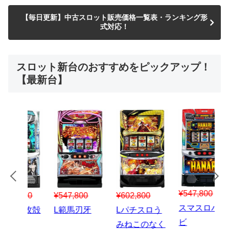
【毎日更新】中古スロット販売価格一覧表・ランキング形
式対応！
スロット新台のおすすめをピックアップ！
【最新台】
¥547,800
¥150,000
00
¥1,867,800
¥3
スマスロハナ
スマスロ秘宝
スロう
Lパチスロ 炎
ス
ビ
伝
のなく
炎ノ消防隊2
6