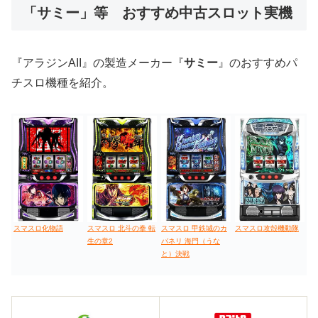
「サミー」等 おすすめ中古スロット実機
値下げ台
ディスクアップ
エウレカ
新鬼武者
ひぐらし
『アラジンAII』の製造メーカー『
サミー
』のおすすめパ
チスロ機種を紹介。
スマスロ化物語
スマスロ 北斗の拳 転
スマスロ 甲鉄城のカ
スマスロ攻殻機動隊
生の章2
バネリ 海門（うな
と）決戦