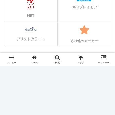
SNKプレイモア
NET
アリストクラート
その他のメーカー
シェアする
メニュー
ホーム
検索
トップ
サイドバー
X
Facebook
はてブ
Pocket
LINE
コピー
ホーム
スロット機種
サミー(Sammy)のスロット実
機一覧