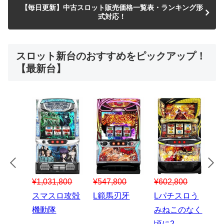
【毎日更新】中古スロット販売価格一覧表・ランキング形
式対応！
スロット新台のおすすめをピックアップ！
【最新台】
¥547,800
¥150,000
00
¥1,867,800
¥3
スマスロハナ
スマスロ秘宝
スロう
Lパチスロ 炎
ス
ビ
伝
のなく
炎ノ消防隊2
6