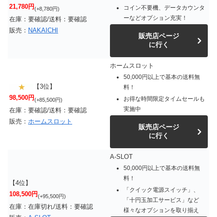
21,780円
コイン不要機、データカウンタ
(+8,780円)
ーなどオプション充実！
在庫：要確認/送料：要確認
販売：
NAKAICHI
販売店ページ
に行く
ホームスロット
50,000円以上で基本の送料無
【3位】
料！
98,500円
お得な時間限定タイムセールも
(+85,500円)
実施中
在庫：要確認/送料：要確認
販売：
ホームスロット
販売店ページ
に行く
A-SLOT
50,000円以上で基本の送料無
料！
【4位】
「クイック電源スイッチ」、
108,500円
(+95,500円)
「十円玉加工サービス」など
在庫：在庫切れ/送料：要確認
様々なオプションを取り揃え