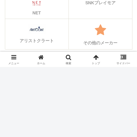
SNKプレイモア
NET
アリストクラート
その他のメーカー
メニュー
ホーム
検索
トップ
サイドバー
シェアする
X
Facebook
はてブ
Pocket
LINE
コピー
ホーム
スロット機種
サミー(Sammy)のスロット実
機一覧