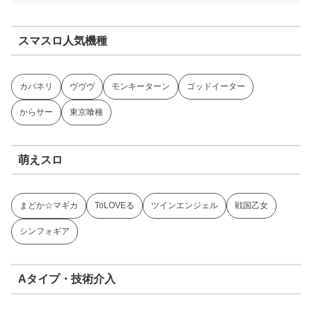
スマスロ人気機種
カバネリ
ヴヴヴ
モンキーターン
ゴッドイーター
からサー
東京喰種
萌えスロ
まどか☆マギカ
ToLOVEる
ツインエンジェル
戦国乙女
シンフォギア
Aタイプ・技術介入