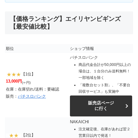
【価格ランキング】エイリヤンビギンズ
【最安値比較】
順位
ショップ情報
パチスロバンク
商品代金合計が50,000円以上の
場合は、１台分のみ送料無料！
【1位】
一部地域を除く
13,000円
(+-円)
「複数台セット割」、「不要台
在庫：在庫切れ/送料：要確認
回収サービス」も実施中
販売：
パチスロバンク
販売店ページ
に行く
NAKAICHI
注文確定後、在庫があれば翌２
【2位】
営業日以内で発送！