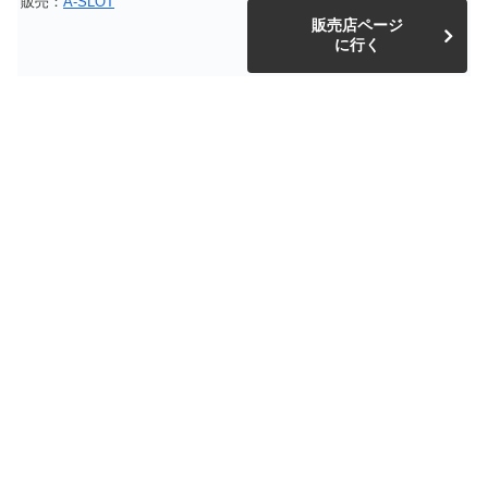
販売：
A-SLOT
販売店ページ
に行く