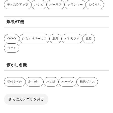
ディスクアップ
ハナビ
バーサス
クランキー
ひぐらし
爆裂AT機
ヴヴヴ
からくりサーカス
北斗
バジリスク
凱旋
ゴッド
懐かし名機
初代まどか
北斗転生
バジ絆
ハーデス
初代ギアス
さらにカテゴリを見る