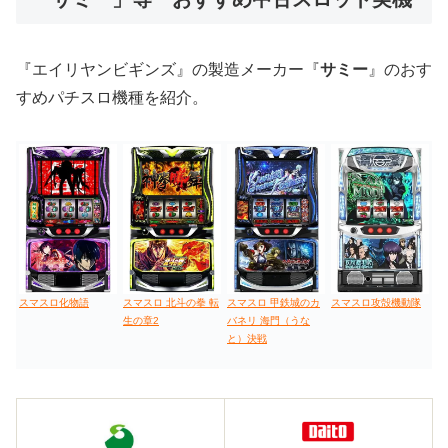
値下げ台
ディスクアップ
エウレカ
新鬼武者
ひぐらし
『エイリヤンビギンズ』の製造メーカー『
サミー
』のおす
すめパチスロ機種を紹介。
スマスロ化物語
スマスロ 北斗の拳 転
スマスロ 甲鉄城のカ
スマスロ攻殻機動隊
生の章2
バネリ 海門（うな
と）決戦