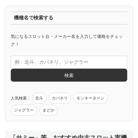
ジャグラー系
機種名で検索する
マイジャグ
ファンキー
アイム
ゴージャグ
ハッピー
気になるスロット台・メーカー名を入力して価格をチェッ
アニメタイアップ
ク！
エヴァ
コードギアス
化物語
炎炎ノ消防隊
ガンダム
検索
ゲーム原作
人気検索：
北斗
カバネリ
モンキーターン
モンハン
バイオ
ペルソナ
ゴッドイーター
鉄拳
ジャグラー
まどか
低価格おすすめ
「サミー」等 おすすめ中古スロット実機