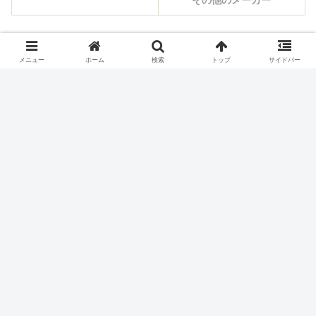
その他のメーカー
シェアする
メニュー
ホーム
検索
トップ
サイドバー
X
Facebook
はてブ
Pocket
LINE
コピー
ホーム
スロット機種
サミー(Sammy)のスロット実
機一覧
パチスロ価格チェック
お買い得ランキング
本日の値下げ