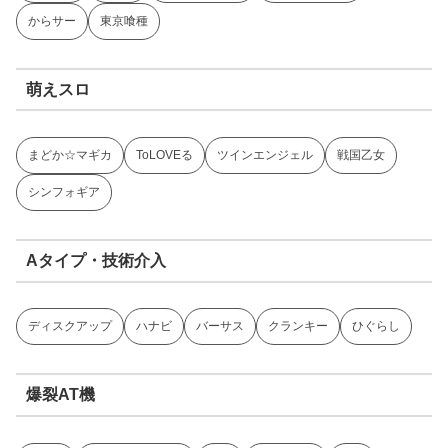
からサー
東京喰種
萌えスロ
まどか☆マギカ
ToLOVEる
ツインエンジェル
戦国乙女
シンフォギア
Aタイプ・技術介入
ディスクアップ
ハナビ
バーサス
クランキー
ひぐらし
爆裂AT機