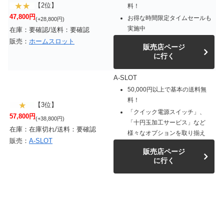
【2位】
料！
47,800円
お得な時間限定タイムセールも
(+28,800円)
実施中
在庫：要確認/送料：要確認
販売：
ホームスロット
販売店ページ
に行く
A-SLOT
50,000円以上で基本の送料無
料！
【3位】
「クイック電源スイッチ」、
57,800円
(+38,800円)
「十円玉加工サービス」など
在庫：在庫切れ/送料：要確認
様々なオプションを取り揃え
販売：
A-SLOT
販売店ページ
に行く