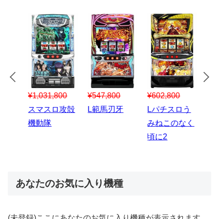
¥547,800
¥150,000
00
¥1,867,800
¥3
スマスロハナ
スマスロ秘宝
スロう
Lパチスロ 炎
ス
ビ
伝
のなく
炎ノ消防隊2
6
あなたのお気に入り機種
(未登録)ここにあなたのお気に入り機種が表示されます。