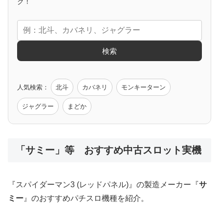
アニメタイアップ
ク！
エヴァ
コードギアス
化物語
炎炎ノ消防隊
ガンダム
検索
ゲーム原作
人気検索：
北斗
カバネリ
モンキーターン
モンハン
バイオ
ペルソナ
ゴッドイーター
鉄拳
ジャグラー
まどか
低価格おすすめ
「サミー」等 おすすめ中古スロット実機
値下げ台
ディスクアップ
エウレカ
新鬼武者
ひぐらし
『スパイダーマン3 (レッドパネル)』の製造メーカー『
サ
ミー
』のおすすめパチスロ機種を紹介。