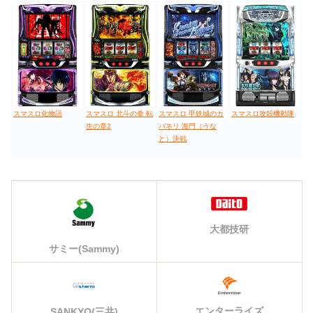
スマスロ化物語
スマスロ 北斗の拳 転
スマスロ 甲鉄城のカ
スマスロ攻殻機動隊
生の章2
バネリ 海門（うな
と）決戦
大都技研
サミー(Sammy)
エンターライズ
SANKYO(三共)