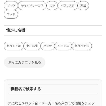
ヴヴヴ
からくりサーカス
北斗
バジリスク
凱旋
ゴッド
懐かし名機
初代まどか
北斗転生
バジ絆
ハーデス
初代ギアス
さらにカテゴリを見る
ジャグラー系
機種名で検索する
マイジャグ
ファンキー
アイム
ゴージャグ
ハッピー
気になるスロット台・メーカー名を入力して価格をチェッ