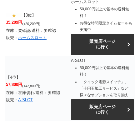
ホームスロット
50,000円以上で基本の送料無
【3位】
料！
35,209円
お得な時間限定タイムセールも
(+20,209円)
実施中
在庫：要確認/送料：要確認
販売：
ホームスロット
販売店ページ
に行く
A-SLOT
50,000円以上で基本の送料無
料！
【4位】
「クイック電源スイッチ」、
57,800円
(+42,800円)
「十円玉加工サービス」など
在庫：在庫切れ/送料：要確認
様々なオプションを取り揃え
販売：
A-SLOT
販売店ページ
に行く