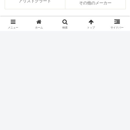
アリストクラート
その他のメーカー
シェアする
メニュー
ホーム
検索
トップ
サイドバー
X
Facebook
はてブ
Pocket
LINE
コピー
ホーム
スロット機種
サミー(Sammy)のスロット実
機一覧
パチスロ価格チェック
お買い得ランキング
本日の値下げ