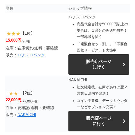
順位
ショップ情報
パチスロバンク
商品代金合計が50,000円以上の
場合は、１台分のみ送料無料！
【1位】
一部地域を除く
15,000円
(+-円)
「複数台セット割」、「不要台
在庫：在庫切れ/送料：要確認
回収サービス」も実施中
販売：
パチスロバンク
販売店ページ
に行く
NAKAICHI
注文確定後、在庫があれば翌２
【2位】
営業日以内で発送！
22,000円
コイン不要機、データカウンタ
(+7,000円)
ーなどオプション充実！
在庫：要確認/送料：要確認
販売：
NAKAICHI
販売店ページ
に行く