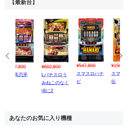
【最新台】
¥547,800
¥150,000
00
¥1,867,800
¥3
スマスロハナ
スマスロ秘宝
スロう
Lパチスロ 炎
ス
ビ
伝
のなく
炎ノ消防隊2
6
あなたのお気に入り機種