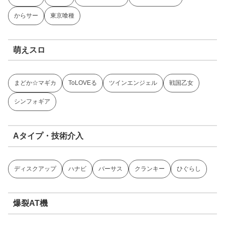
からサー
東京喰種
萌えスロ
まどか☆マギカ
ToLOVEる
ツインエンジェル
戦国乙女
シンフォギア
Aタイプ・技術介入
ディスクアップ
ハナビ
バーサス
クランキー
ひぐらし
爆裂AT機