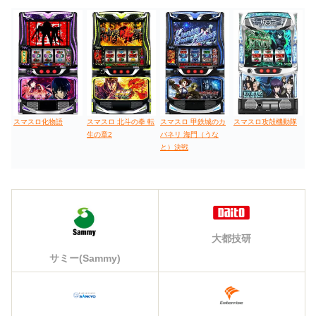
スマスロ化物語
スマスロ 北斗の拳 転
スマスロ 甲鉄城のカ
スマスロ攻殻機動隊
生の章2
バネリ 海門（うな
と）決戦
大都技研
サミー(Sammy)