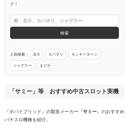
アニメタイアップ
ク！
エヴァ
コードギアス
化物語
炎炎ノ消防隊
ガンダム
検索
ゲーム原作
人気検索：
北斗
カバネリ
モンキーターン
モンハン
バイオ
ペルソナ
ゴッドイーター
鉄拳
ジャグラー
まどか
低価格おすすめ
「サミー」等 おすすめ中古スロット実機
値下げ台
ディスクアップ
エウレカ
新鬼武者
ひぐらし
『ポパイブリッド』の製造メーカー『
サミー
』のおすすめ
パチスロ機種を紹介。