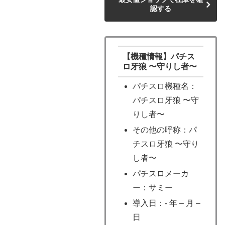
認する
【機種情報】パチス
ロ牙狼 〜守りし者〜
パチスロ機種名：
パチスロ牙狼 〜守
りし者〜
その他の呼称：パ
チスロ牙狼 〜守り
し者〜
パチスロメーカ
ー：サミー
導入日：- 年 – 月 –
日