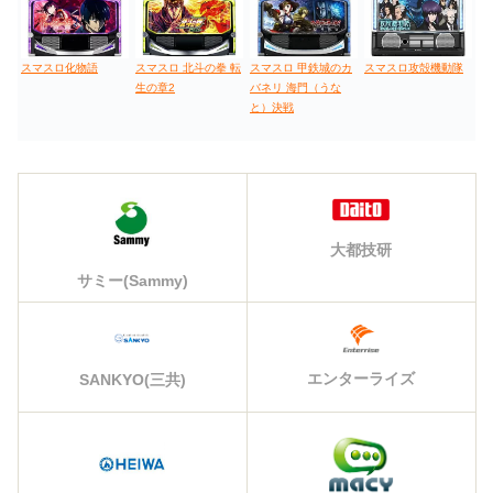
スマスロ化物語
スマスロ 北斗の拳 転
スマスロ 甲鉄城のカ
スマスロ攻殻機動隊
生の章2
バネリ 海門（うな
と）決戦
大都技研
サミー(Sammy)
エンターライズ
SANKYO(三共)