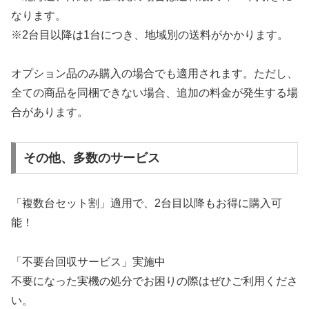
なります。
※2台目以降は1台につき、地域別の送料がかかります。
オプション品のみ購入の場合でも適用されます。ただし、
全ての商品を同梱できない場合、追加の料金が発生する場
合があります。
その他、多数のサービス
「複数台セット割」適用で、2台目以降もお得に購入可
能！
「不要台回収サービス」実施中
不要になった実機の処分でお困りの際はぜひご利用くださ
い。