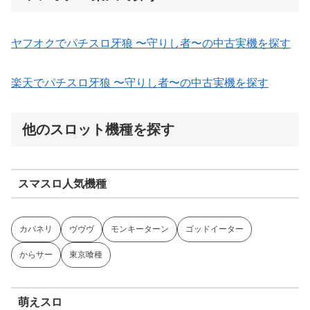
ヤフオクでパチスロ牙狼 〜守りし者〜の中古実機を探す
楽天でパチスロ牙狼 〜守りし者〜の中古実機を探す
他のスロット機種を探す
スマスロ人気機種
カバネリ
ヴヴヴ
モンキーターン
ゴッドイーター
からサー
東京喰種
萌えスロ