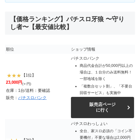
【価格ランキング】パチスロ牙狼 〜守り
し者〜【最安値比較】
順位
ショップ情報
パチスロバンク
商品代金合計が50,000円以上の
場合は、１台分のみ送料無料！
【1位】
一部地域を除く
23,000円
(+-円)
「複数台セット割」、「不要台
在庫：1台/送料：要確認
回収サービス」も実施中
販売：
パチスロバンク
販売店ページ
に行く
パチスロわっしょい
全台、家スロ必須の「コイン不
要機付」不要な場合は2,000円