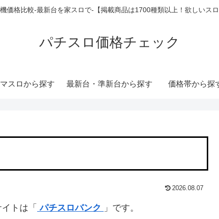
機価格比較-最新台を家スロで-【掲載商品は1700種類以上！欲しいス
パチスロ価格チェック
マスロから探す
最新台・準新台から探す
価格帯から探
2026.08.07
サイトは「
パチスロバンク
」です。