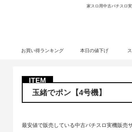
家スロ用中古パチスロ実
お買い得ランキング
本日の値下げ
ス
玉緒でポン【4号機】
最安値で販売している中古パチスロ実機販売