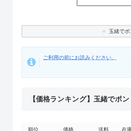
玉緒でポ
ご利用の前にお読みください。
【価格ランキング】玉緒でポン
順位
価格
送料
在