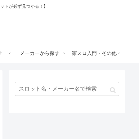
ロットが必ず見つかる！】
す
メーカーから探す
家スロ入門・その他