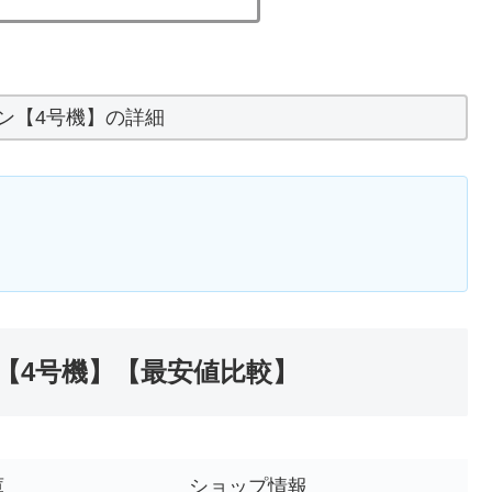
ン【4号機】の詳細
【4号機】【最安値比較】
庫
ショップ情報