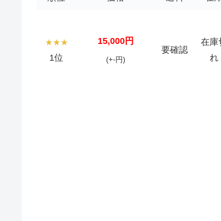
15,000円
在庫
要確認
1位
れ
(+-円)