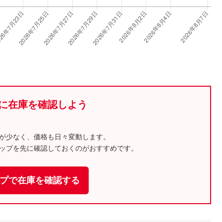
に在庫を確認しよう
が少なく、価格も日々変動します。
ップを先に確認しておくのがおすすめです。
プで在庫を確認する