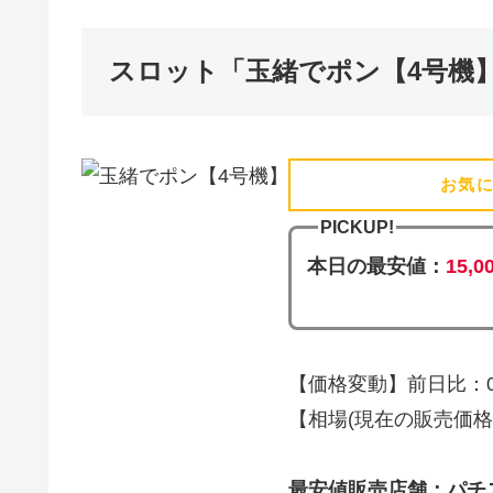
スロット「玉緒でポン【4号機
お気
PICKUP!
本日の最安値：
15,0
【価格変動】前日比：0円
【相場(現在の販売価格)】1
最安値販売店舗：パチ