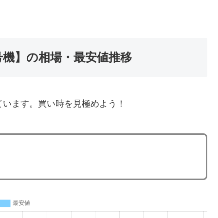
号機】の相場・最安値推移
ています。買い時を見極めよう！