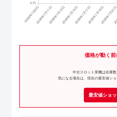
価格が動く前
中古スロット実機は在庫数
気になる場合は、現在の最安値ショ
最安値ショッ