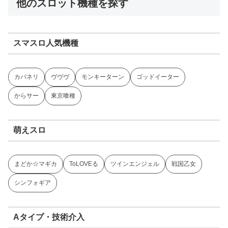
他のスロット機種を探す
スマスロ人気機種
カバネリ
ヴヴヴ
モンキーターン
ゴッドイーター
からサー
東京喰種
萌えスロ
まどか☆マギカ
ToLOVEる
ツインエンジェル
戦国乙女
シンフォギア
Aタイプ・技術介入