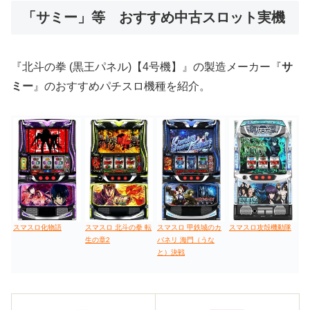
「サミー」等 おすすめ中古スロット実機
値下げ台
ディスクアップ
エウレカ
新鬼武者
ひぐらし
『北斗の拳 (黒王パネル)【4号機】』の製造メーカー『
サ
ミー
』のおすすめパチスロ機種を紹介。
スマスロ化物語
スマスロ 北斗の拳 転
スマスロ 甲鉄城のカ
スマスロ攻殻機動隊
生の章2
バネリ 海門（うな
と）決戦