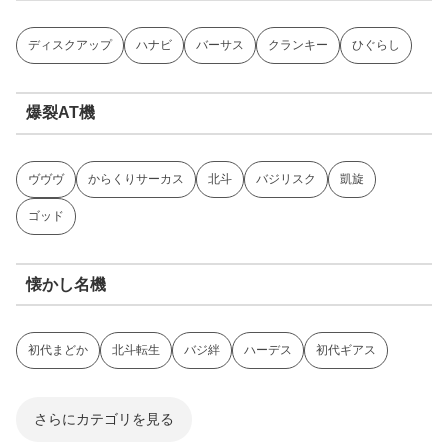
ディスクアップ
ハナビ
バーサス
クランキー
ひぐらし
爆裂AT機
ヴヴヴ
からくりサーカス
北斗
バジリスク
凱旋
ゴッド
懐かし名機
初代まどか
北斗転生
バジ絆
ハーデス
初代ギアス
さらにカテゴリを見る