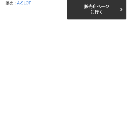
販売：
A-SLOT
販売店ページ
に行く