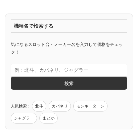
ジャグラー系
機種名で検索する
マイジャグ
ファンキー
アイム
ゴージャグ
ハッピー
気になるスロット台・メーカー名を入力して価格をチェッ
アニメタイアップ
ク！
エヴァ
コードギアス
化物語
炎炎ノ消防隊
ガンダム
検索
ゲーム原作
人気検索：
北斗
カバネリ
モンキーターン
モンハン
バイオ
ペルソナ
ゴッドイーター
鉄拳
ジャグラー
まどか
低価格おすすめ