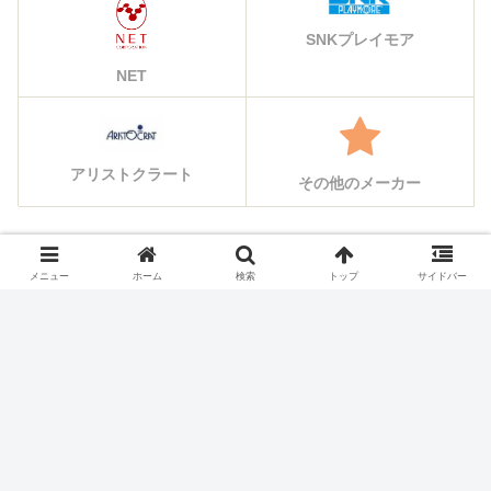
SNKプレイモア
NET
アリストクラート
その他のメーカー
シェアする
メニュー
ホーム
検索
トップ
サイドバー
X
Facebook
はてブ
Pocket
LINE
コピー
ホーム
スロット機種
サミー(Sammy)のスロット実
機一覧