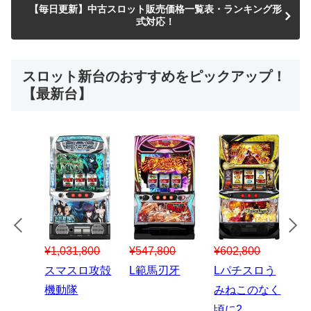
【毎日更新】中古スロット販売価格一覧表・ランキング形
式対応！
スロット新台のおすすめをピックアップ！
【最新台】
¥547,800
¥150,000
00
¥1,867,800
¥3
スマスロハナ
スマスロ秘宝
スロう
Lパチスロ 炎
ス
ビ
伝
のなく
炎ノ消防隊2
6