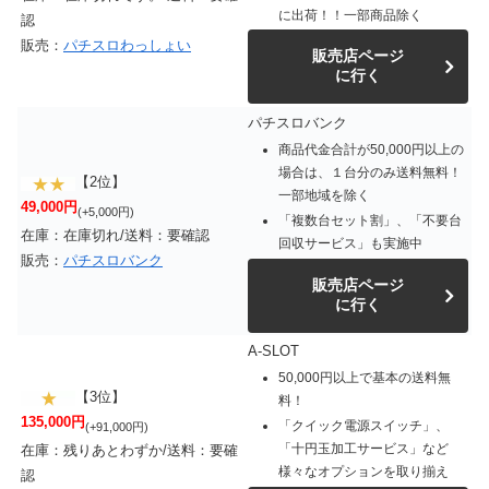
に出荷！！一部商品除く
認
販売：
パチスロわっしょい
販売店ページ
に行く
パチスロバンク
商品代金合計が50,000円以上の
場合は、１台分のみ送料無料！
【2位】
一部地域を除く
49,000円
(+5,000円)
「複数台セット割」、「不要台
在庫：在庫切れ/送料：要確認
回収サービス」も実施中
販売：
パチスロバンク
販売店ページ
に行く
A-SLOT
50,000円以上で基本の送料無
【3位】
料！
135,000円
「クイック電源スイッチ」、
(+91,000円)
「十円玉加工サービス」など
在庫：残りあとわずか/送料：要確
様々なオプションを取り揃え
認