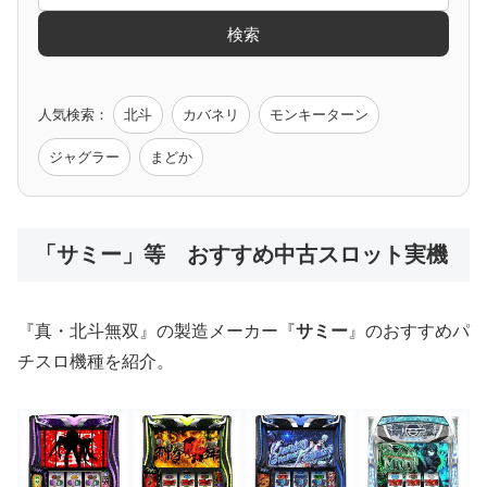
検索
ゲーム原作
人気検索：
北斗
カバネリ
モンキーターン
モンハン
バイオ
ペルソナ
ゴッドイーター
鉄拳
ジャグラー
まどか
低価格おすすめ
「サミー」等 おすすめ中古スロット実機
値下げ台
ディスクアップ
エウレカ
新鬼武者
ひぐらし
『真・北斗無双』の製造メーカー『
サミー
』のおすすめパ
チスロ機種を紹介。