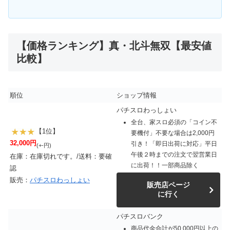
【価格ランキング】真・北斗無双【最安値
比較】
順位
ショップ情報
パチスロわっしょい
全台、家スロ必須の「コイン不
【1位】
要機付」不要な場合は2,000円
32,000円
引き！「即日出荷に対応」平日
(+-円)
午後２時までの注文で翌営業日
在庫：在庫切れです。/送料：要確
に出荷！！一部商品除く
認
販売：
パチスロわっしょい
販売店ページ
に行く
パチスロバンク
商品代金合計が50,000円以上の