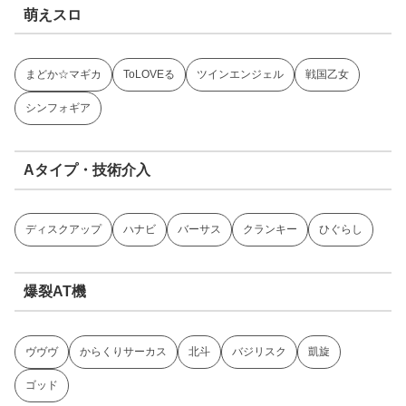
萌えスロ
まどか☆マギカ
ToLOVEる
ツインエンジェル
戦国乙女
シンフォギア
Aタイプ・技術介入
ディスクアップ
ハナビ
バーサス
クランキー
ひぐらし
爆裂AT機
ヴヴヴ
からくりサーカス
北斗
バジリスク
凱旋
ゴッド