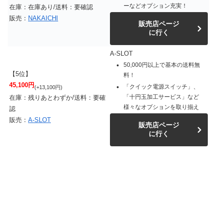
ーなどオプション充実！
在庫：在庫あり/送料：要確認
販売：
NAKAICHI
販売店ページ
に行く
A-SLOT
50,000円以上で基本の送料無
【5位】
料！
45,100円
「クイック電源スイッチ」、
(+13,100円)
「十円玉加工サービス」など
在庫：残りあとわずか/送料：要確
様々なオプションを取り揃え
認
販売：
A-SLOT
販売店ページ
に行く