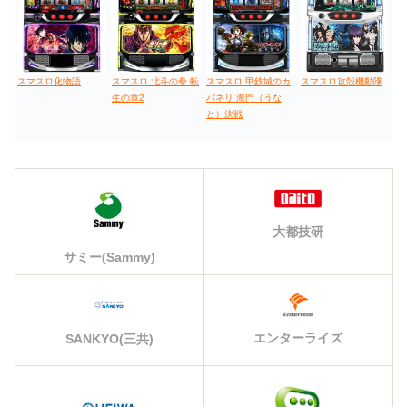
スマスロ化物語
スマスロ 北斗の拳 転
スマスロ 甲鉄城のカ
スマスロ攻殻機動隊
生の章2
バネリ 海門（うな
と）決戦
大都技研
サミー(Sammy)
エンターライズ
SANKYO(三共)