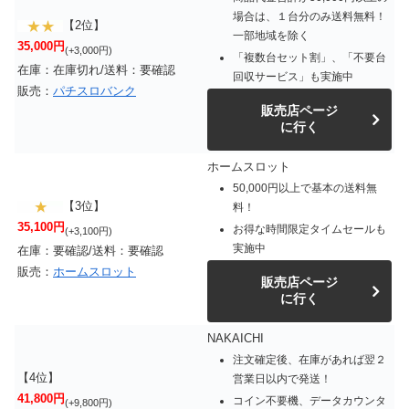
場合は、１台分のみ送料無料！
【2位】
一部地域を除く
35,000円
(+3,000円)
「複数台セット割」、「不要台
在庫：在庫切れ/送料：要確認
回収サービス」も実施中
販売：
パチスロバンク
販売店ページ
に行く
ホームスロット
50,000円以上で基本の送料無
【3位】
料！
35,100円
お得な時間限定タイムセールも
(+3,100円)
実施中
在庫：要確認/送料：要確認
販売：
ホームスロット
販売店ページ
に行く
NAKAICHI
注文確定後、在庫があれば翌２
【4位】
営業日以内で発送！
41,800円
コイン不要機、データカウンタ
(+9,800円)