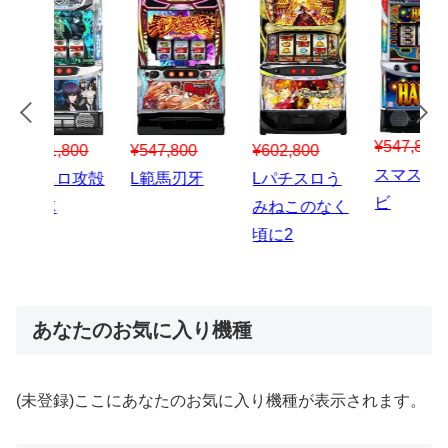
¥547,800
¥150,000
00
¥1,867,800
¥3
スマスロハナ
スマスロ秘宝
スロう
Lパチスロ 炎
ス
ビ
伝
のなく
炎ノ消防隊2
6
あなたのお気に入り機種
(未登録)ここにあなたのお気に入り機種が表示されます。