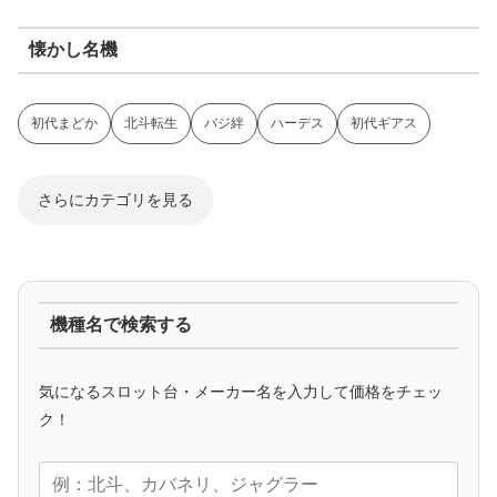
懐かし名機
初代まどか
北斗転生
バジ絆
ハーデス
初代ギアス
さらにカテゴリを見る
ジャグラー系
機種名で検索する
マイジャグ
ファンキー
アイム
ゴージャグ
ハッピー
気になるスロット台・メーカー名を入力して価格をチェッ
アニメタイアップ
ク！
エヴァ
コードギアス
化物語
炎炎ノ消防隊
ガンダム