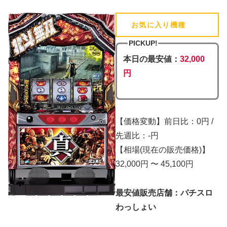
お気に入り機種
(追加済)
PICKUP!
本日の最安値：
32,000
円
【価格変動】前日比：0円 /
先週比：-円
【相場(現在の販売価格)】
32,000円 〜 45,100円
最安値販売店舗：パチスロ
わっしょい