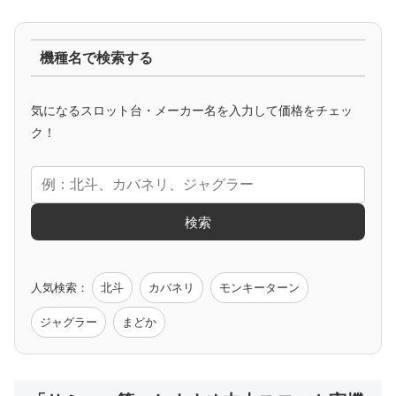
ジャグラー系
機種名で検索する
マイジャグ
ファンキー
アイム
ゴージャグ
ハッピー
気になるスロット台・メーカー名を入力して価格をチェッ
アニメタイアップ
ク！
エヴァ
コードギアス
化物語
炎炎ノ消防隊
ガンダム
検索
ゲーム原作
人気検索：
北斗
カバネリ
モンキーターン
モンハン
バイオ
ペルソナ
ゴッドイーター
鉄拳
ジャグラー
まどか
低価格おすすめ