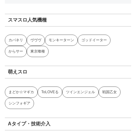
スマスロ人気機種
カバネリ
ヴヴヴ
モンキーターン
ゴッドイーター
からサー
東京喰種
萌えスロ
まどか☆マギカ
ToLOVEる
ツインエンジェル
戦国乙女
シンフォギア
Aタイプ・技術介入