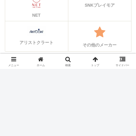
SNKプレイモア
NET
アリストクラート
その他のメーカー
メニュー
ホーム
検索
トップ
サイドバー
シェアする
X
Facebook
はてブ
Pocket
LINE
コピー
ホーム
スロット機種
サミー(Sammy)のスロット実
機一覧