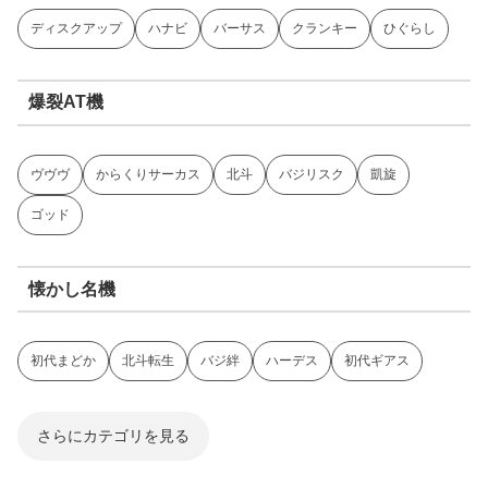
ディスクアップ
ハナビ
バーサス
クランキー
ひぐらし
爆裂AT機
ヴヴヴ
からくりサーカス
北斗
バジリスク
凱旋
ゴッド
懐かし名機
初代まどか
北斗転生
バジ絆
ハーデス
初代ギアス
さらにカテゴリを見る