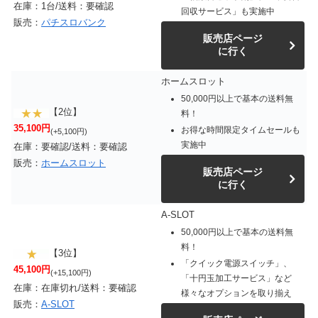
在庫：1台/送料：要確認
回収サービス」も実施中
販売：
パチスロバンク
販売店ページ
に行く
ホームスロット
50,000円以上で基本の送料無
【2位】
料！
35,100円
お得な時間限定タイムセールも
(+5,100円)
実施中
在庫：要確認/送料：要確認
販売：
ホームスロット
販売店ページ
に行く
A-SLOT
50,000円以上で基本の送料無
料！
【3位】
「クイック電源スイッチ」、
45,100円
(+15,100円)
「十円玉加工サービス」など
在庫：在庫切れ/送料：要確認
様々なオプションを取り揃え
販売：
A-SLOT