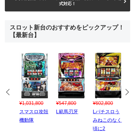
式対応！
スロット新台のおすすめをピックアップ！
【最新台】
¥547,800
¥150,000
00
¥1,867,800
¥3
スマスロハナ
スマスロ秘宝
スロう
Lパチスロ 炎
ス
ビ
伝
のなく
炎ノ消防隊2
6