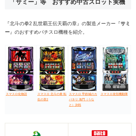
「サミー」等 おすすめ中古スロット実機
値下げ台
ディスクアップ
エウレカ
新鬼武者
ひぐらし
『北斗の拳2 乱世覇王伝天覇の章』の製造メーカー『
サミ
ー
』のおすすめパチスロ機種を紹介。
スマスロ化物語
スマスロ 北斗の拳 転
スマスロ 甲鉄城のカ
スマスロ攻殻機動隊
生の章2
バネリ 海門（うな
と）決戦