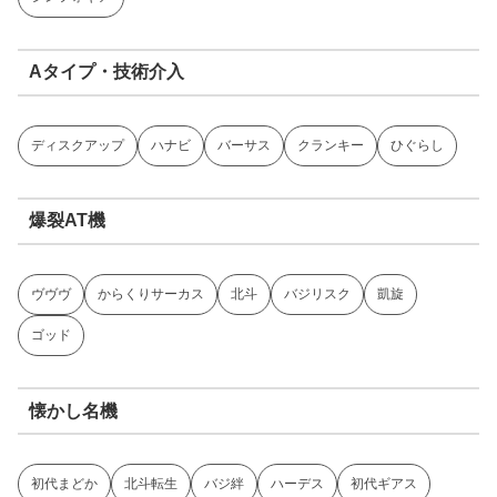
Aタイプ・技術介入
ディスクアップ
ハナビ
バーサス
クランキー
ひぐらし
爆裂AT機
ヴヴヴ
からくりサーカス
北斗
バジリスク
凱旋
ゴッド
懐かし名機
初代まどか
北斗転生
バジ絆
ハーデス
初代ギアス