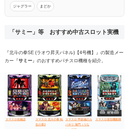
モンハン
バイオ
ペルソナ
ゴッドイーター
鉄拳
ジャグラー
まどか
低価格おすすめ
「サミー」等 おすすめ中古スロット実機
値下げ台
ディスクアップ
エウレカ
新鬼武者
ひぐらし
『北斗の拳SE (ラオウ昇天パネル)【4号機】』の製造メー
カー『
サミー
』のおすすめパチスロ機種を紹介。
スマスロ化物語
スマスロ 北斗の拳 転
スマスロ 甲鉄城のカ
スマスロ攻殻機動隊
生の章2
バネリ 海門（うな