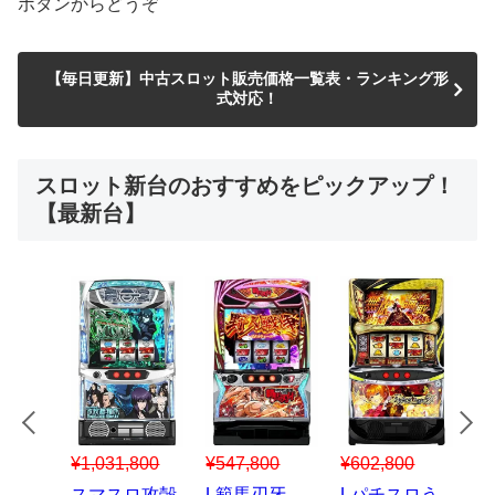
ボタンからどうぞ
【毎日更新】中古スロット販売価格一覧表・ランキング形
式対応！
スロット新台のおすすめをピックアップ！
【最新台】
¥547,800
¥150,000
00
¥1,867,800
¥3
スマスロハナ
スマスロ秘宝
スロう
Lパチスロ 炎
ス