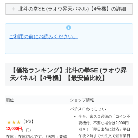
北斗の拳SE (ラオウ昇天パネル)【4号機】の詳細
ご利用の前にお読みください。
【価格ランキング】北斗の拳SE (ラオウ昇
天パネル)【4号機】【最安値比較】
順位
ショップ情報
パチスロわっしょい
全台、家スロ必須の「コイン不
【1位】
要機付」不要な場合は2,000円
12,000円
引き！「即日出荷に対応」平日
(+-円)
午後２時までの注文で翌営業日
在庫：在庫切れです。/送料：要確