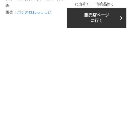
に出荷！！一部商品除く
認
販売：
パチスロわっしょい
販売店ページ
に行く