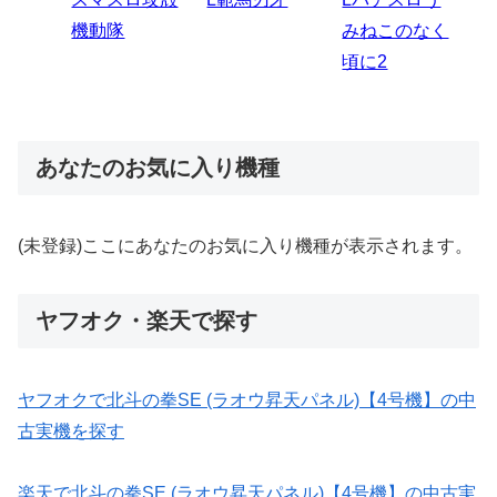
ビ
伝
のなく
炎ノ消防隊2
6
あなたのお気に入り機種
(未登録)ここにあなたのお気に入り機種が表示されます。
ヤフオク・楽天で探す
ヤフオクで北斗の拳SE (ラオウ昇天パネル)【4号機】の中
古実機を探す
楽天で北斗の拳SE (ラオウ昇天パネル)【4号機】の中古実