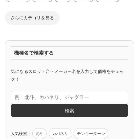
さらにカテゴリを見る
ジャグラー系
機種名で検索する
マイジャグ
ファンキー
アイム
ゴージャグ
ハッピー
気になるスロット台・メーカー名を入力して価格をチェッ
アニメタイアップ
ク！
エヴァ
コードギアス
化物語
炎炎ノ消防隊
ガンダム
検索
ゲーム原作
人気検索：
北斗
カバネリ
モンキーターン