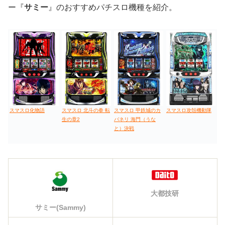
ー『
サミー
』のおすすめパチスロ機種を紹介。
スマスロ化物語
スマスロ 北斗の拳 転
スマスロ 甲鉄城のカ
スマスロ攻殻機動隊
生の章2
バネリ 海門（うな
と）決戦
大都技研
サミー(Sammy)