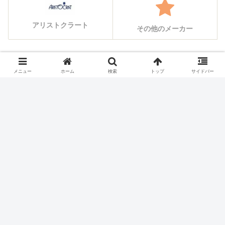
アリストクラート
その他のメーカー
シェアする
メニュー
ホーム
検索
トップ
サイドバー
X
Facebook
はてブ
Pocket
LINE
コピー
ホーム
スロット機種
サミー(Sammy)のスロット実
機一覧