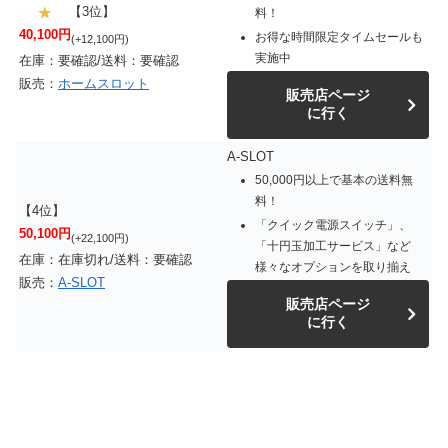
【3位】
料！
40,100円
お得な時間限定タイムセールも
(+12,100円)
実施中
在庫：要確認/送料：要確認
販売：
ホームスロット
販売店ページ
に行く
A-SLOT
50,000円以上で基本の送料無
料！
【4位】
「クイック電源スイッチ」、
50,100円
(+22,100円)
「十円玉加工サービス」など
在庫：在庫切れ/送料：要確認
様々なオプションを取り揃え
販売：
A-SLOT
販売店ページ
に行く