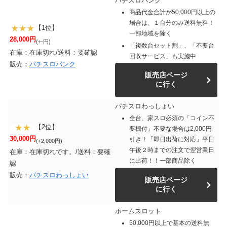
パチスロバンク
商品代金合計が50,000円以上の
場合は、１台分のみ送料無料！
【1位】
一部地域を除く
28,000円
(+-円)
「複数台セット割」、「不要台
在庫：在庫切れ/送料：要確認
回収サービス」も実施中
販売：
パチスロバンク
販売店ページ
に行く
パチスロわっしょい
全台、家スロ必須の「コイン不
【2位】
要機付」不要な場合は2,000円
30,000円
引き！「即日出荷に対応」平日
(+2,000円)
午後２時までの注文で翌営業日
在庫：在庫切れです。/送料：要確
に出荷！！一部商品除く
認
販売：
パチスロわっしょい
販売店ページ
に行く
ホームスロット
50,000円以上で基本の送料無