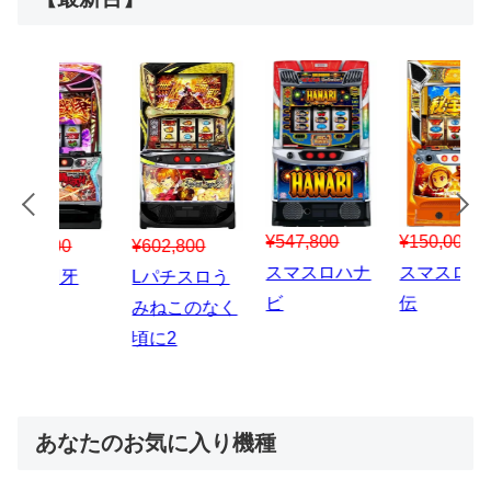
¥547,800
¥150,000
00
¥1,867,800
¥3
スマスロハナ
スマスロ秘宝
スロう
Lパチスロ 炎
ス
ビ
伝
のなく
炎ノ消防隊2
6
あなたのお気に入り機種