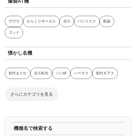
爆裂AT機
ヴヴヴ
からくりサーカス
北斗
バジリスク
凱旋
ゴッド
懐かし名機
初代まどか
北斗転生
バジ絆
ハーデス
初代ギアス
さらにカテゴリを見る
ジャグラー系
機種名で検索する
マイジャグ
ファンキー
アイム
ゴージャグ
ハッピー