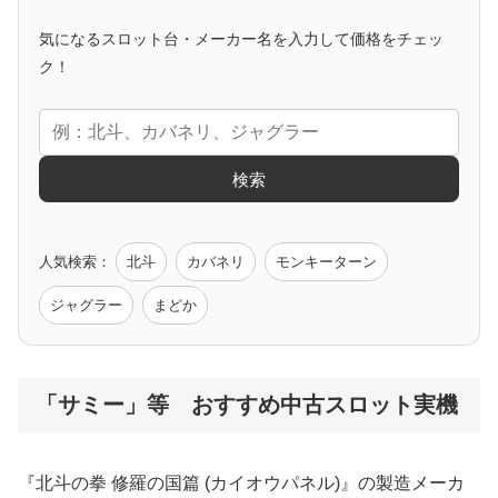
気になるスロット台・メーカー名を入力して価格をチェッ
アニメタイアップ
ク！
エヴァ
コードギアス
化物語
炎炎ノ消防隊
ガンダム
検索
ゲーム原作
人気検索：
北斗
カバネリ
モンキーターン
モンハン
バイオ
ペルソナ
ゴッドイーター
鉄拳
ジャグラー
まどか
低価格おすすめ
「サミー」等 おすすめ中古スロット実機
値下げ台
ディスクアップ
エウレカ
新鬼武者
ひぐらし
『北斗の拳 修羅の国篇 (カイオウパネル)』の製造メーカ