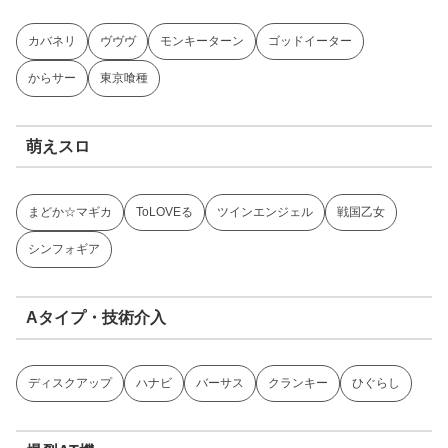
カバネリ
ヴヴヴ
モンキーターン
ゴッドイーター
からサー
東京喰種
萌えスロ
まどか☆マギカ
ToLOVEる
ツインエンジェル
戦国乙女
シンフォギア
Aタイプ・技術介入
ディスクアップ
ハナビ
バーサス
クランキー
ひぐらし