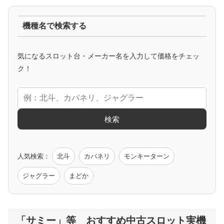
ジャグラー系
機種名で検索する
マイジャグ
ファンキー
アイム
ゴージャグ
ハッピー
気になるスロット台・メーカー名を入力して価格をチェッ
アニメタイアップ
ク！
エヴァ
コードギアス
化物語
炎炎ノ消防隊
ガンダム
検索
ゲーム原作
人気検索：
北斗
カバネリ
モンキーターン
モンハン
バイオ
ペルソナ
ゴッドイーター
鉄拳
ジャグラー
まどか
低価格おすすめ
「サミー」等 おすすめ中古スロット実機