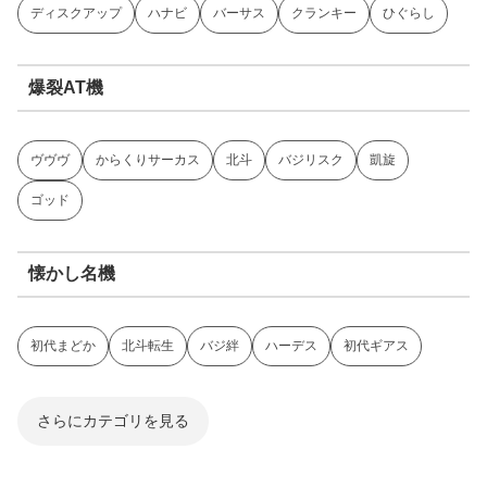
ディスクアップ
ハナビ
バーサス
クランキー
ひぐらし
爆裂AT機
ヴヴヴ
からくりサーカス
北斗
バジリスク
凱旋
ゴッド
懐かし名機
初代まどか
北斗転生
バジ絆
ハーデス
初代ギアス
さらにカテゴリを見る