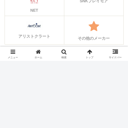
SNKプレイモア
NET
アリストクラート
その他のメーカー
メニュー
ホーム
検索
トップ
サイドバー
シェアする
X
Facebook
はてブ
Pocket
LINE
コピー
ホーム
スロット機種
サミー(Sammy)のスロット実
機一覧