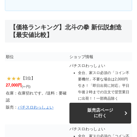
【価格ランキング】北斗の拳 新伝説創造
【最安値比較】
順位
ショップ情報
パチスロわっしょい
全台、家スロ必須の「コイン不
【1位】
要機付」不要な場合は2,000円
27,000円
引き！「即日出荷に対応」平日
(+-円)
午後２時までの注文で翌営業日
在庫：在庫切れです。/送料：要確
に出荷！！一部商品除く
認
販売：
パチスロわっしょい
販売店ページ
に行く
パチスロわっしょい
全台、家スロ必須の「コイン不