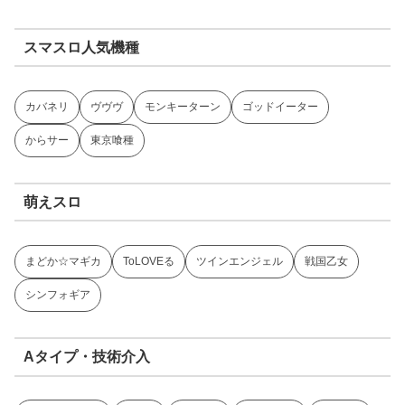
スマスロ人気機種
カバネリ
ヴヴヴ
モンキーターン
ゴッドイーター
からサー
東京喰種
萌えスロ
まどか☆マギカ
ToLOVEる
ツインエンジェル
戦国乙女
シンフォギア
Aタイプ・技術介入