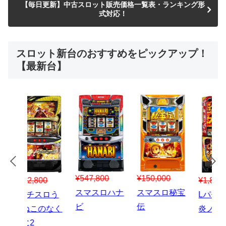
【毎日更新】中古スロット販売価格一覧表・ランキング形
式対応！
スロット新台のおすすめをピックアップ！
【最新台】
¥547,800
¥150,000
00
¥1,867,800
¥3
スマスロハナ
スマスロ秘宝
スロう
Lパチスロ 炎
ス
ビ
伝
のなく
炎ノ消防隊2
6