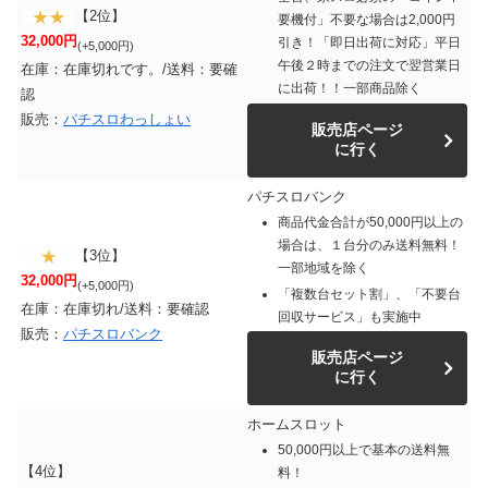
【2位】
要機付」不要な場合は2,000円
32,000円
引き！「即日出荷に対応」平日
(+5,000円)
午後２時までの注文で翌営業日
在庫：在庫切れです。/送料：要確
に出荷！！一部商品除く
認
販売：
パチスロわっしょい
販売店ページ
に行く
パチスロバンク
商品代金合計が50,000円以上の
場合は、１台分のみ送料無料！
【3位】
一部地域を除く
32,000円
(+5,000円)
「複数台セット割」、「不要台
在庫：在庫切れ/送料：要確認
回収サービス」も実施中
販売：
パチスロバンク
販売店ページ
に行く
ホームスロット
50,000円以上で基本の送料無
【4位】
料！