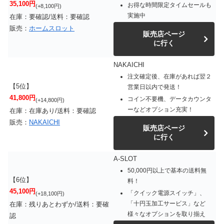
35,100円
お得な時間限定タイムセールも
(+8,100円)
実施中
在庫：要確認/送料：要確認
販売：
ホームスロット
販売店ページ
に行く
NAKAICHI
注文確定後、在庫があれば翌２
【5位】
営業日以内で発送！
41,800円
コイン不要機、データカウンタ
(+14,800円)
ーなどオプション充実！
在庫：在庫あり/送料：要確認
販売：
NAKAICHI
販売店ページ
に行く
A-SLOT
50,000円以上で基本の送料無
【6位】
料！
45,100円
「クイック電源スイッチ」、
(+18,100円)
「十円玉加工サービス」など
在庫：残りあとわずか/送料：要確
様々なオプションを取り揃え
認