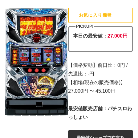
お気に入り機種
(追加済)
PICKUP!
本日の最安値：
27,000円
【価格変動】前日比：0円 /
先週比：-円
【相場(現在の販売価格)】
27,000円 〜 45,100円
最安値販売店舗：パチスロわ
っしょい
最安値ショップで在庫を