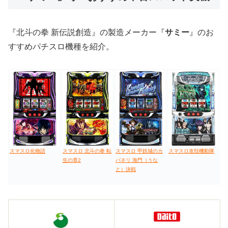
値下げ台
ディスクアップ
エウレカ
新鬼武者
ひぐらし
『北斗の拳 新伝説創造』の製造メーカー『
サミー
』のお
すすめパチスロ機種を紹介。
スマスロ化物語
スマスロ 北斗の拳 転
スマスロ 甲鉄城のカ
スマスロ攻殻機動隊
生の章2
バネリ 海門（うな
と）決戦