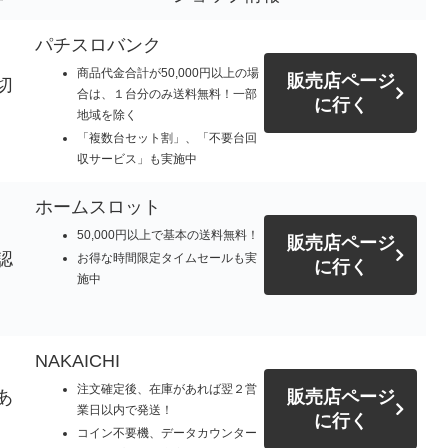
パチスロバンク
商品代金合計が50,000円以上の場
販売店ページ
切
合は、１台分のみ送料無料！一部
に行く
地域を除く
「複数台セット割」、「不要台回
収サービス」も実施中
ホームスロット
50,000円以上で基本の送料無料！
販売店ページ
認
お得な時間限定タイムセールも実
に行く
施中
NAKAICHI
注文確定後、在庫があれば翌２営
あ
販売店ページ
業日以内で発送！
に行く
コイン不要機、データカウンター