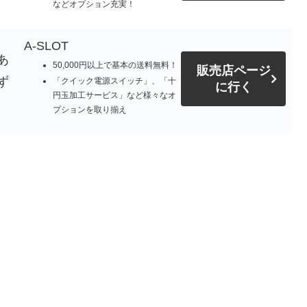
などオプション充実！
A-SLOT
あ
50,000円以上で基本の送料無料！
販売店ページ
ず
「クイック電源スイッチ」、「十
に行く
円玉加工サービス」など様々なオ
プションを取り揃え