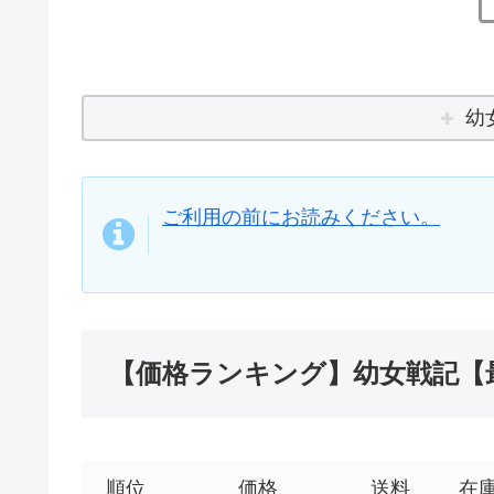
幼
ご利用の前にお読みください。
【価格ランキング】幼女戦記【
順位
価格
送料
在