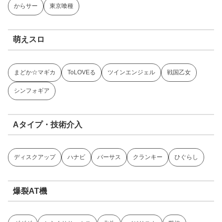
からサー
東京喰種
萌えスロ
まどか☆マギカ
ToLOVEる
ツインエンジェル
戦国乙女
シンフォギア
Aタイプ・技術介入
ディスクアップ
ハナビ
バーサス
クランキー
ひぐらし
爆裂AT機