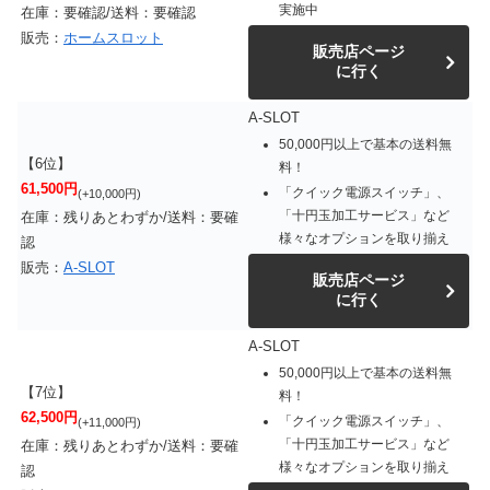
実施中
在庫：要確認/送料：要確認
販売：
ホームスロット
販売店ページ
に行く
A-SLOT
50,000円以上で基本の送料無
【6位】
料！
61,500円
「クイック電源スイッチ」、
(+10,000円)
「十円玉加工サービス」など
在庫：残りあとわずか/送料：要確
様々なオプションを取り揃え
認
販売：
A-SLOT
販売店ページ
に行く
A-SLOT
50,000円以上で基本の送料無
【7位】
料！
62,500円
「クイック電源スイッチ」、
(+11,000円)
「十円玉加工サービス」など
在庫：残りあとわずか/送料：要確
様々なオプションを取り揃え
認