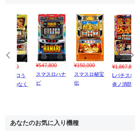
¥547,800
¥150,000
00
¥1,867,800
¥3
スマスロハナ
スマスロ秘宝
スロう
Lパチスロ 炎
ス
ビ
伝
のなく
炎ノ消防隊2
6
あなたのお気に入り機種