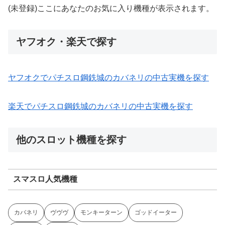
(未登録)ここにあなたのお気に入り機種が表示されます。
ヤフオク・楽天で探す
ヤフオクでパチスロ鋼鉄城のカバネリの中古実機を探す
楽天でパチスロ鋼鉄城のカバネリの中古実機を探す
他のスロット機種を探す
スマスロ人気機種
カバネリ
ヴヴヴ
モンキーターン
ゴッドイーター