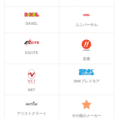
DAXEL
ユニバーサル
EXCITE
京楽
SNKプレイモア
NET
アリストクラート
その他のメーカー