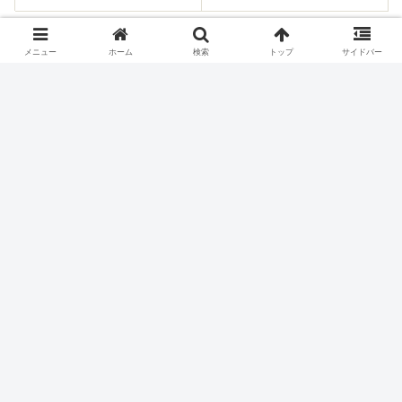
メニュー
ホーム
検索
トップ
サイドバー
シェアする
X
Facebook
はてブ
Pocket
LINE
コピー
ホーム
スロット機種
サミー(Sammy)のスロット実
機一覧
パチスロ価格チェック
お買い得ランキング
本日の値下げ
最新台から探す
メーカーから探す