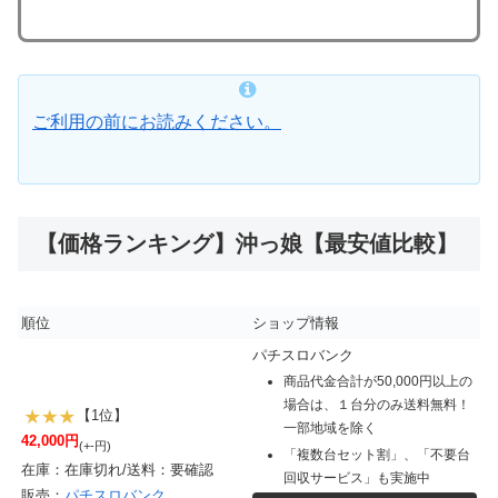
ご利用の前にお読みください。
【価格ランキング】沖っ娘【最安値比較】
順位
ショップ情報
パチスロバンク
商品代金合計が50,000円以上の
場合は、１台分のみ送料無料！
【1位】
一部地域を除く
42,000円
(+-円)
「複数台セット割」、「不要台
在庫：在庫切れ/送料：要確認
回収サービス」も実施中
販売：
パチスロバンク