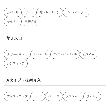
カバネリ
ヴヴヴ
モンキーターン
ゴッドイーター
からサー
東京喰種
萌えスロ
まどか☆マギカ
ToLOVEる
ツインエンジェル
戦国乙女
シンフォギア
Aタイプ・技術介入
ディスクアップ
ハナビ
バーサス
クランキー
ひぐらし