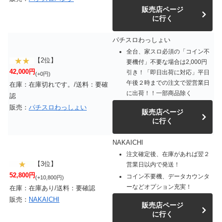
販売店ページ
に行く
パチスロわっしょい
全台、家スロ必須の「コイン不
【2位】
要機付」不要な場合は2,000円
42,000円
引き！「即日出荷に対応」平日
(+0円)
午後２時までの注文で翌営業日
在庫：在庫切れです。/送料：要確
に出荷！！一部商品除く
認
販売：
パチスロわっしょい
販売店ページ
に行く
NAKAICHI
注文確定後、在庫があれば翌２
【3位】
営業日以内で発送！
52,800円
コイン不要機、データカウンタ
(+10,800円)
ーなどオプション充実！
在庫：在庫あり/送料：要確認
販売：
NAKAICHI
販売店ページ
に行く