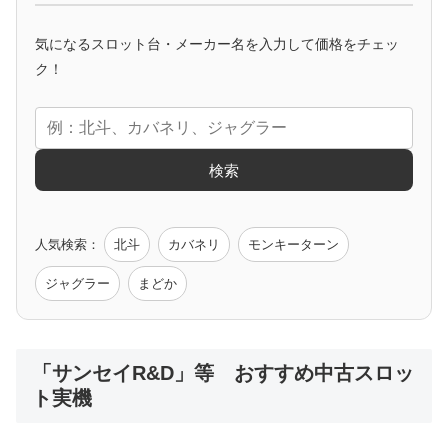
マイジャグ
ファンキー
アイム
ゴージャグ
ハッピー
気になるスロット台・メーカー名を入力して価格をチェッ
アニメタイアップ
ク！
エヴァ
コードギアス
化物語
炎炎ノ消防隊
ガンダム
検索
ゲーム原作
人気検索：
北斗
カバネリ
モンキーターン
モンハン
バイオ
ペルソナ
ゴッドイーター
鉄拳
ジャグラー
まどか
低価格おすすめ
「サンセイR&D」等 おすすめ中古スロッ
ト実機
値下げ台
ディスクアップ
エウレカ
新鬼武者
ひぐらし