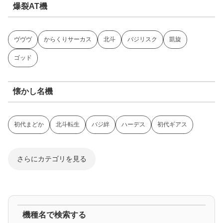
爆裂AT機
ヴヴヴ
からくりサーカス
北斗
バジリスク
凱旋
ゴッド
懐かし名機
初代まどか
北斗転生
バジ絆
ハーデス
初代ギアス
さらにカテゴリを見る
ジャグラー系
機種名で検索する