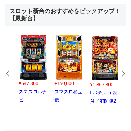
スロット新台のおすすめをピックアップ！
【最新台】
¥547,800
¥150,000
00
¥1,867,800
¥3
スマスロハナ
スマスロ秘宝
スロう
Lパチスロ 炎
ス
ビ
伝
のなく
炎ノ消防隊2
6