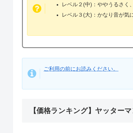
レベル２(中)：ややうるさく
レベル３(大)：かなり音が
ご利用の前にお読みください。
【価格ランキング】ヤッターマ