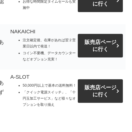
認
お得な時間限定タイムセールも実
に行く
施中
NAKAICHI
注文確定後、在庫があれば翌２営
あ
販売店ページ
業日以内で発送！
に行く
コイン不要機、データカウンター
などオプション充実！
A-SLOT
あ
50,000円以上で基本の送料無料！
販売店ページ
ず
「クイック電源スイッチ」、「十
に行く
円玉加工サービス」など様々なオ
プションを取り揃え