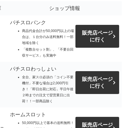
庫
ショップ情報
パチスロバンク
商品代金合計が50,000円以上の場
販売店ページ
合は、１台分のみ送料無料！一部
に行く
地域を除く
「複数台セット割」、「不要台回
収サービス」も実施中
パチスロわっしょい
全台、家スロ必須の「コイン不要
販売店ページ
機付」不要な場合は2,000円引
に行く
き！「即日出荷に対応」平日午後
２時までの注文で翌営業日に出
荷！！一部商品除く
ホームスロット
50,000円以上で基本の送料無料！
販売店ページ