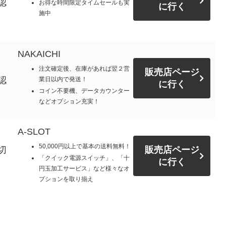
認
お得な時間限定タイムセールも実
に行く
施中
NAKAICHI
注文確定後、在庫があれば翌２営
販売店ページ
認
業日以内で発送！
に行く
コイン不要機、データカウンター
などオプション充実！
A-SLOT
50,000円以上で基本の送料無料！
切
販売店ページ
「クイック電源スイッチ」、「十
に行く
円玉加工サービス」など様々なオ
プションを取り揃え