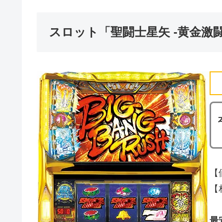
スロット「聖闘士星矢 -黄金激
【
【
最