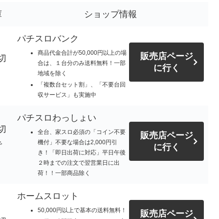
庫
ショップ情報
パチスロバンク
商品代金合計が50,000円以上の場
販売店ページ
切
合は、１台分のみ送料無料！一部
に行く
地域を除く
「複数台セット割」、「不要台回
収サービス」も実施中
パチスロわっしょい
切
全台、家スロ必須の「コイン不要
販売店ページ
機付」不要な場合は2,000円引
で
に行く
き！「即日出荷に対応」平日午後
。
２時までの注文で翌営業日に出
荷！！一部商品除く
ホームスロット
50,000円以上で基本の送料無料！
販売店ページ