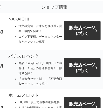
庫
ショップ情報
NAKAICHI
注文確定後、在庫があれば翌２営
販売店ページ
認
業日以内で発送！
に行く
コイン不要機、データカウンター
などオプション充実！
パチスロバンク
商品代金合計が50,000円以上の場
販売店ページ
切
合は、１台分のみ送料無料！一部
に行く
地域を除く
「複数台セット割」、「不要台回
収サービス」も実施中
ホームスロット
50,000円以上で基本の送料無料！
販売店ページ
認
お得な時間限定タイムセールも実