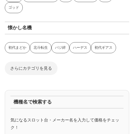
ゴッド
懐かし名機
初代まどか
北斗転生
バジ絆
ハーデス
初代ギアス
さらにカテゴリを見る
ジャグラー系
機種名で検索する
マイジャグ
ファンキー
アイム
ゴージャグ
ハッピー
気になるスロット台・メーカー名を入力して価格をチェッ
アニメタイアップ
ク！