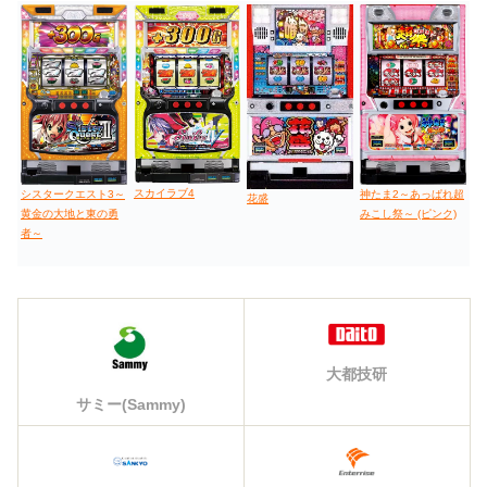
スカイラブ4
シスタークエスト3～
神たま2～あっぱれ超
花盛
黄金の大地と東の勇
みこし祭～ (ピンク)
者～
大都技研
サミー(Sammy)