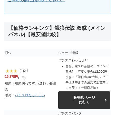
【価格ランキング】餓狼伝説 双撃 (メイン
パネル)【最安値比較】
順位
ショップ情報
パチスロわっしょい
全台、家スロ必須の「コイン不
【1位】
要機付」不要な場合は2,000円
15,278円
引き！「即日出荷に対応」平日
(+-円)
午後２時までの注文で翌営業日
在庫：在庫切れです。/送料：要確
に出荷！！一部商品除く
認
販売：
パチスロわっしょい
販売店ページ
に行く
パチスロバンク