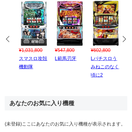
¥547,800
¥150,000
00
¥1,867,800
¥
スマスロハナ
スマスロ秘宝
スロう
Lパチスロ 炎
ビ
伝
のなく
炎ノ消防隊2
6
あなたのお気に入り機種
(未登録)ここにあなたのお気に入り機種が表示されます。