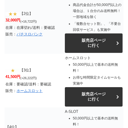
商品代金合計が50,000円以上の
場合は、１台分のみ送料無料！
【2位】
一部地域を除く
32,000円
(+16,722円)
「複数台セット割」、「不要台
在庫：在庫切れ/送料：要確認
回収サービス」も実施中
販売：
パチスロバンク
販売店ページ
に行く
ホームスロット
50,000円以上で基本の送料無
【3位】
料！
41,500円
お得な時間限定タイムセールも
(+26,222円)
実施中
在庫：要確認/送料：要確認
販売：
ホームスロット
販売店ページ
に行く
A-SLOT
50,000円以上で基本の送料無
料！
【4位】