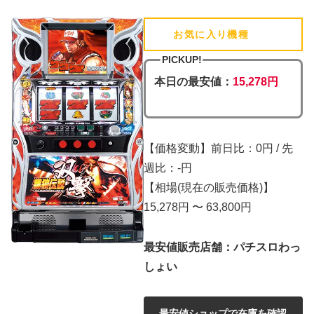
お気に入り機種
(追加済)
PICKUP!
本日の最安値：
15,278円
【価格変動】前日比：0円 / 先
週比：-円
【相場(現在の販売価格)】
15,278円 〜 63,800円
最安値販売店舗：パチスロわっ
しょい
最安値ショップで在庫を確認