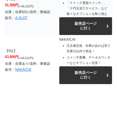
「クイック電源スイッチ」、
51,500円
(+36,222円)
「十円玉加工サービス」など
在庫：在庫切れ/送料：要確認
様々なオプションを取り揃え
販売：
A-SLOT
販売店ページ
に行く
NAKAICHI
注文確定後、在庫があれば翌２
【5位】
営業日以内で発送！
63,800円
コイン不要機、データカウンタ
(+48,522円)
ーなどオプション充実！
在庫：在庫あり/送料：要確認
販売：
NAKAICHI
販売店ページ
に行く