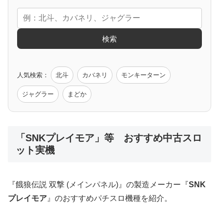
エヴァ
コードギアス
化物語
炎炎ノ消防隊
ガンダム
検索
ゲーム原作
人気検索：
北斗
カバネリ
モンキーターン
モンハン
バイオ
ペルソナ
ゴッドイーター
鉄拳
ジャグラー
まどか
低価格おすすめ
「SNKプレイモア」等 おすすめ中古スロ
ット実機
値下げ台
ディスクアップ
エウレカ
新鬼武者
ひぐらし
『餓狼伝説 双撃 (メインパネル)』の製造メーカー『
SNK
プレイモア
』のおすすめパチスロ機種を紹介。