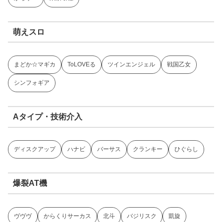
萌えスロ
まどか☆マギカ
ToLOVEる
ツインエンジェル
戦国乙女
シンフォギア
Aタイプ・技術介入
ディスクアップ
ハナビ
バーサス
クランキー
ひぐらし
爆裂AT機
ヴヴヴ
からくりサーカス
北斗
バジリスク
凱旋