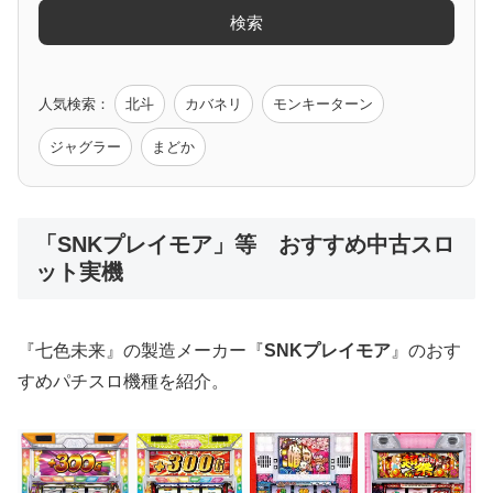
検索
ゲーム原作
人気検索：
北斗
カバネリ
モンキーターン
モンハン
バイオ
ペルソナ
ゴッドイーター
鉄拳
ジャグラー
まどか
低価格おすすめ
「SNKプレイモア」等 おすすめ中古スロ
ット実機
値下げ台
ディスクアップ
エウレカ
新鬼武者
ひぐらし
『七色未来』の製造メーカー『
SNKプレイモア
』のおす
すめパチスロ機種を紹介。