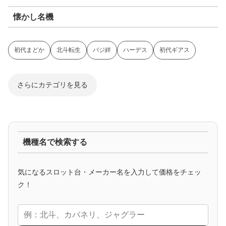
懐かし名機
初代まどか
北斗転生
バジ絆
ハーデス
初代ギアス
さらにカテゴリを見る
ジャグラー系
機種名で検索する
マイジャグ
ファンキー
アイム
ゴージャグ
ハッピー
気になるスロット台・メーカー名を入力して価格をチェッ
アニメタイアップ
ク！
エヴァ
コードギアス
化物語
炎炎ノ消防隊
ガンダム