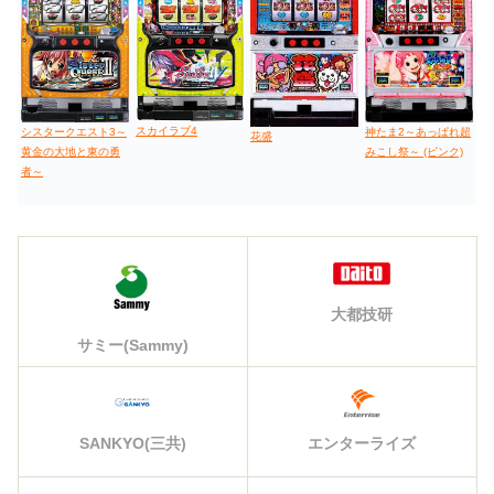
スカイラブ4
シスタークエスト3～
神たま2～あっぱれ超
花盛
黄金の大地と東の勇
みこし祭～ (ピンク)
者～
大都技研
サミー(Sammy)
エンターライズ
SANKYO(三共)