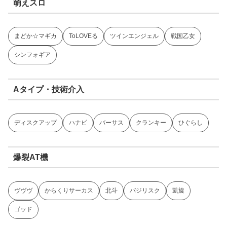
萌えスロ
まどか☆マギカ
ToLOVEる
ツインエンジェル
戦国乙女
シンフォギア
Aタイプ・技術介入
ディスクアップ
ハナビ
バーサス
クランキー
ひぐらし
爆裂AT機
ヴヴヴ
からくりサーカス
北斗
バジリスク
凱旋
ゴッド