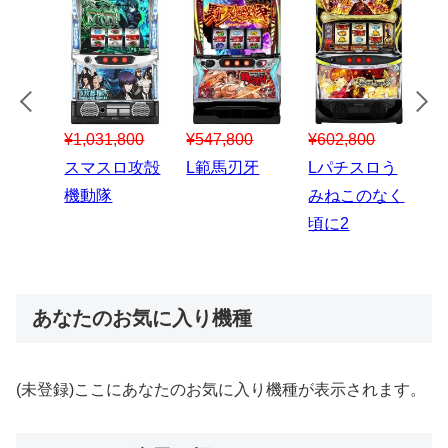
¥547,800
¥150,000
00
¥1,867,800
¥3
スマスロハナ
スマスロ秘宝
スロう
Lパチスロ 炎
ス
ビ
伝
のなく
炎ノ消防隊2
6
あなたのお気に入り機種
(未登録)ここにあなたのお気に入り機種が表示されます。