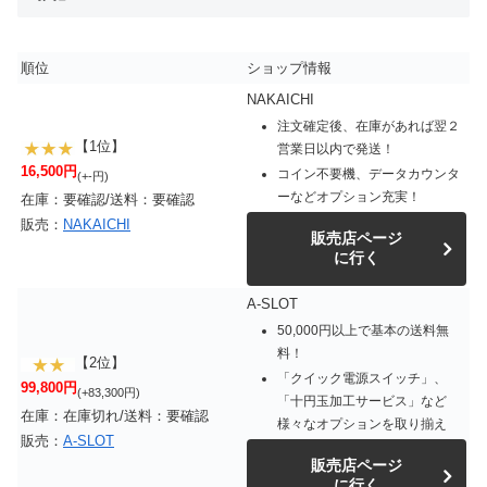
順位
ショップ情報
NAKAICHI
注文確定後、在庫があれば翌２
【1位】
営業日以内で発送！
16,500円
コイン不要機、データカウンタ
(+-円)
ーなどオプション充実！
在庫：要確認/送料：要確認
販売：
NAKAICHI
販売店ページ
に行く
A-SLOT
50,000円以上で基本の送料無
料！
【2位】
「クイック電源スイッチ」、
99,800円
(+83,300円)
「十円玉加工サービス」など
在庫：在庫切れ/送料：要確認
様々なオプションを取り揃え
販売：
A-SLOT
販売店ページ
に行く