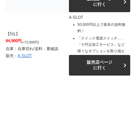
に行く
A-SLOT
50,000円以上で基本の送料無
料！
【5位】
「クイック電源スイッチ」、
84,900円
(+72,900円)
「十円玉加工サービス」など
在庫：在庫切れ/送料：要確認
様々なオプションを取り揃え
販売：
A-SLOT
販売店ページ
に行く