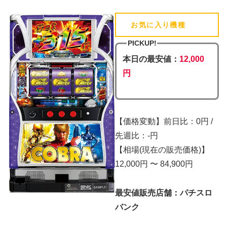
お気に入り機種
(追加済)
PICKUP!
本日の最安値：
12,000
円
【価格変動】前日比：0円 /
先週比：-円
【相場(現在の販売価格)】
12,000円 〜 84,900円
最安値販売店舗：パチスロ
バンク