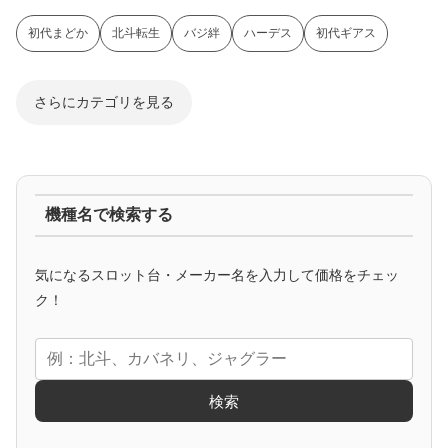
初代まどか
北斗転生
バジ絆
ハーデス
初代ギアス
さらにカテゴリを見る
ジャグラー系
機種名で検索する
マイジャグ
ファンキー
アイム
ゴージャグ
ハッピー
気になるスロット台・メーカー名を入力して価格をチェッ
アニメタイアップ
ク！
エヴァ
コードギアス
化物語
炎炎ノ消防隊
ガンダム
検索
ゲーム原作