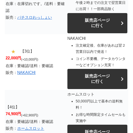
午後２時までの注文で翌営業日
在庫：在庫切れです。/送料：要確
に出荷！！一部商品除く
認
販売：
パチスロわっしょい
販売店ページ
に行く
NAKAICHI
注文確定後、在庫があれば翌２
【3位】
営業日以内で発送！
22,000円
コイン不要機、データカウンタ
(+10,000円)
ーなどオプション充実！
在庫：要確認/送料：要確認
販売：
NAKAICHI
販売店ページ
に行く
ホームスロット
50,000円以上で基本の送料無
【4位】
料！
74,900円
お得な時間限定タイムセールも
(+62,900円)
実施中
在庫：要確認/送料：要確認
販売：
ホームスロット
販売店ページ