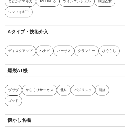
まどか☆マギカ
ToLOVEる
ツインエンジェル
戦国乙女
シンフォギア
Aタイプ・技術介入
ディスクアップ
ハナビ
バーサス
クランキー
ひぐらし
爆裂AT機
ヴヴヴ
からくりサーカス
北斗
バジリスク
凱旋
ゴッド
懐かし名機