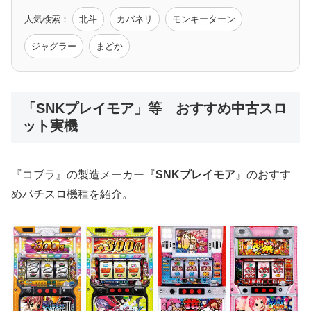
人気検索：
北斗
カバネリ
モンキーターン
モンハン
バイオ
ペルソナ
ゴッドイーター
鉄拳
ジャグラー
まどか
低価格おすすめ
「SNKプレイモア」等 おすすめ中古スロ
ット実機
値下げ台
ディスクアップ
エウレカ
新鬼武者
ひぐらし
『コブラ』の製造メーカー『
SNKプレイモア
』のおすす
めパチスロ機種を紹介。