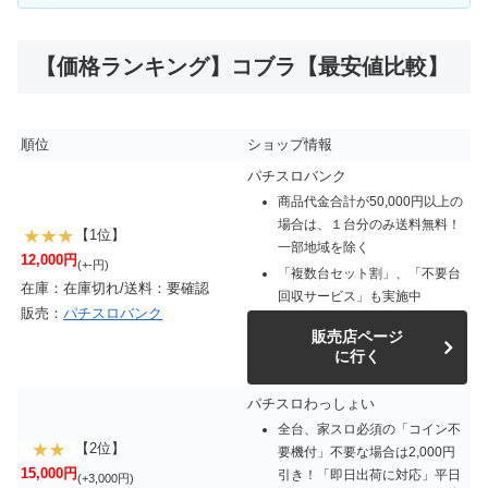
【価格ランキング】コブラ【最安値比較】
順位
ショップ情報
パチスロバンク
商品代金合計が50,000円以上の
場合は、１台分のみ送料無料！
【1位】
一部地域を除く
12,000円
(+-円)
「複数台セット割」、「不要台
在庫：在庫切れ/送料：要確認
回収サービス」も実施中
販売：
パチスロバンク
販売店ページ
に行く
パチスロわっしょい
全台、家スロ必須の「コイン不
【2位】
要機付」不要な場合は2,000円
15,000円
引き！「即日出荷に対応」平日
(+3,000円)