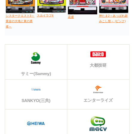
スカイラブ4
シスタークエスト3～
神たま2～あっぱれ超
花盛
黄金の大地と東の勇
みこし祭～ (ピンク)
者～
大都技研
サミー(Sammy)
エンターライズ
SANKYO(三共)