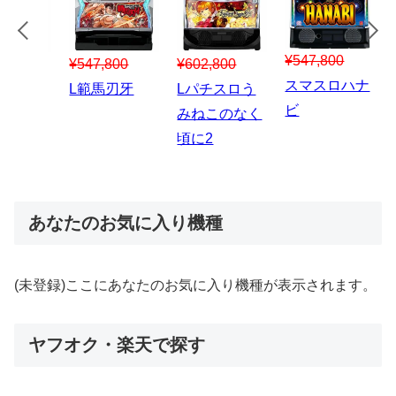
¥547,800
¥150,000
00
¥1,867,800
¥3
スマスロハナ
スマスロ秘宝
スロう
Lパチスロ 炎
ス
ビ
伝
のなく
炎ノ消防隊2
6
あなたのお気に入り機種
(未登録)ここにあなたのお気に入り機種が表示されます。
ヤフオク・楽天で探す