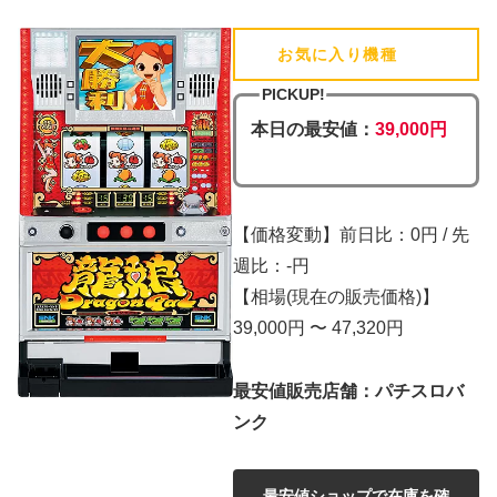
お気に入り機種
(追加済)
PICKUP!
本日の最安値：
39,000円
【価格変動】前日比：0円 / 先
週比：-円
【相場(現在の販売価格)】
39,000円 〜 47,320円
最安値販売店舗：パチスロバ
ンク
最安値ショップで在庫を確