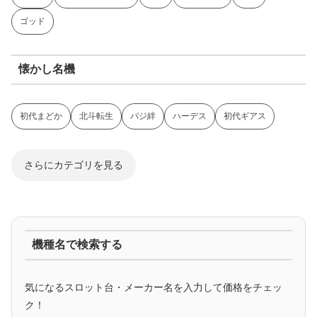
ゴッド
懐かし名機
初代まどか
北斗転生
バジ絆
ハーデス
初代ギアス
さらにカテゴリを見る
ジャグラー系
機種名で検索する
マイジャグ
ファンキー
アイム
ゴージャグ
ハッピー
気になるスロット台・メーカー名を入力して価格をチェッ
アニメタイアップ
ク！