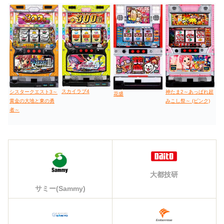
スカイラブ4
シスタークエスト3～
神たま2～あっぱれ超
花盛
黄金の大地と東の勇
みこし祭～ (ピンク)
者～
大都技研
サミー(Sammy)