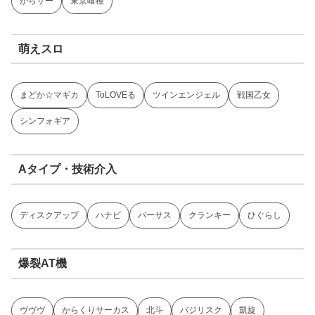
からサー
東京喰種
萌えスロ
まどか☆マギカ
ToLOVEる
ツインエンジェル
戦国乙女
シンフォギア
Aタイプ・技術介入
ディスクアップ
ハナビ
バーサス
クランキー
ひぐらし
爆裂AT機
ヴヴヴ
からくりサーカス
北斗
バジリスク
凱旋