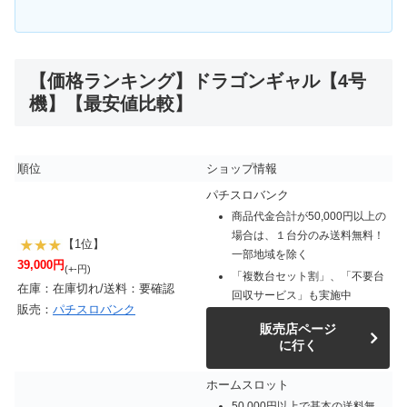
【価格ランキング】ドラゴンギャル【4号
機】【最安値比較】
順位
ショップ情報
パチスロバンク
商品代金合計が50,000円以上の
場合は、１台分のみ送料無料！
【1位】
一部地域を除く
39,000円
(+-円)
「複数台セット割」、「不要台
在庫：在庫切れ/送料：要確認
回収サービス」も実施中
販売：
パチスロバンク
販売店ページ
に行く
ホームスロット
50,000円以上で基本の送料無