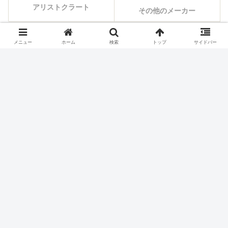
アリストクラート
その他のメーカー
メニュー
ホーム
検索
トップ
サイドバー
シェアする
X
Facebook
はてブ
Pocket
LINE
コピー
ホーム
スロット機種
SNKプレイモア
パチスロ価格チェック
お買い得ランキング
本日の値下げ