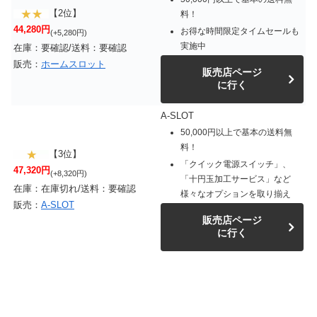
【2位】
料！
44,280円
お得な時間限定タイムセールも
(+5,280円)
実施中
在庫：要確認/送料：要確認
販売：
ホームスロット
販売店ページ
に行く
A-SLOT
50,000円以上で基本の送料無
料！
【3位】
「クイック電源スイッチ」、
47,320円
(+8,320円)
「十円玉加工サービス」など
在庫：在庫切れ/送料：要確認
様々なオプションを取り揃え
販売：
A-SLOT
販売店ページ
に行く