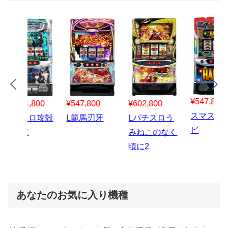
¥547,800
¥150,000
00
¥1,867,800
¥3
スマスロハナ
スマスロ秘宝
スロう
Lパチスロ 炎
ス
ビ
伝
のなく
炎ノ消防隊2
6
あなたのお気に入り機種