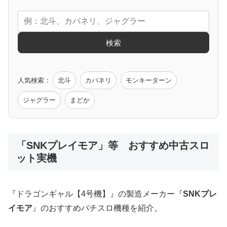
エヴァ
コードギアス
化物語
炎炎ノ消防隊
ガンダム
検索
ゲーム原作
人気検索：
北斗
カバネリ
モンキーターン
モンハン
バイオ
ペルソナ
ゴッドイーター
鉄拳
ジャグラー
まどか
低価格おすすめ
「SNKプレイモア」等 おすすめ中古スロ
ット実機
値下げ台
ディスクアップ
エウレカ
新鬼武者
ひぐらし
『ドラゴンギャル【4号機】』の製造メーカー『
SNKプレ
イモア
』のおすすめパチスロ機種を紹介。